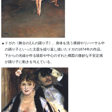
▲ドガの《舞台の2人の踊り子》。身体を洗う裸婦やリハーサル中
の踊り子といった主題を繰り返し描いたドガの1874年の作品。
下からの光線が作る陰影や中心のずれた構図の微妙な不安定感
が踊り子に動きを与えている。