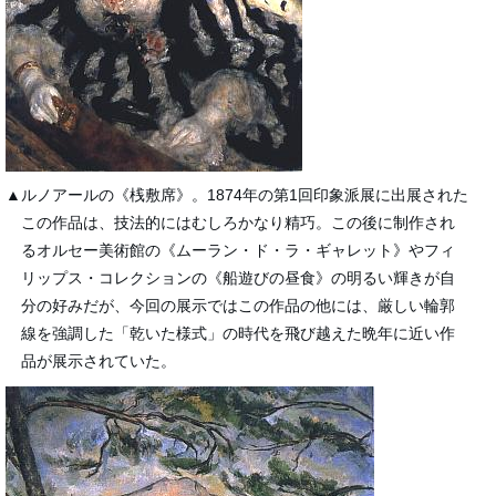
▲ルノアールの《桟敷席》。1874年の第1回印象派展に出展された
この作品は、技法的にはむしろかなり精巧。この後に制作され
るオルセー美術館の《ムーラン・ド・ラ・ギャレット》やフィ
リップス・コレクションの《船遊びの昼食》の明るい輝きが自
分の好みだが、今回の展示ではこの作品の他には、厳しい輪郭
線を強調した「乾いた様式」の時代を飛び越えた晩年に近い作
品が展示されていた。