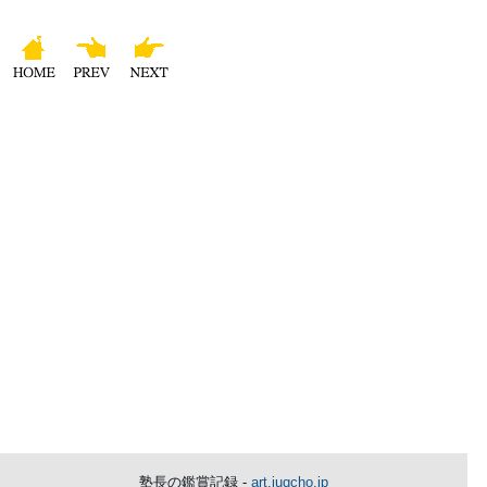
塾長の鑑賞記録 -
art.juqcho.jp