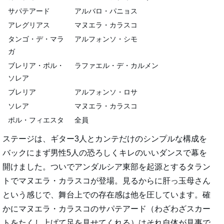
サパテアード
アルバロ・パニョス
アレグリアス
マヌエラ・カラスコ
タンゴ・デ・マラ
アルフォンソ・シモ
ガ
ブレリア・ポル・
ラファエル・デ・カルメン
ソレア
ブレリア
アルフォンソ・ロサ
ソレア
マヌエラ・カラスコ
ポル・フィエスタ
全員
ステージは、ギター3人とカンテだけのシンプルな構成を
バックにまず男性5人の恐ろしくキレのいいダンスで幕を
開けました。ついでアンダルシア東部を起源とするタラン
トでマヌエラ・カラスコが登場。見るからに肝っ玉母さん
という感じで、舞台上での存在感は他を圧しています。確
かにマヌエラ・カラスコのサパテアード（わざわざスカー
トをたくし上げて足を見せてくれる）はそれ自体が見事で