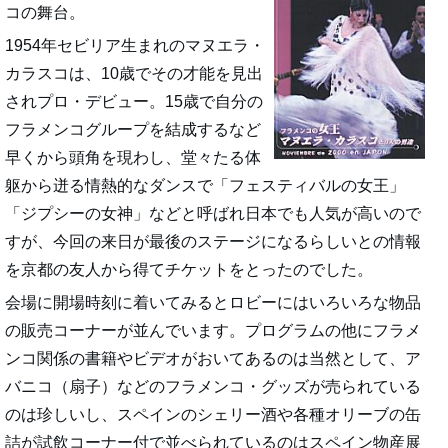
コの舞台。
1954年セビリア生まれのマヌエラ・
カラスコは、10歳でその才能を見出
されプロ・デビュー。15歳で自分の
フラメンコグループを結成するなど
早くから頭角を現わし、堂々たる体
躯から迸る情熱的なダンスで「フェスティバルの女王」
「ジプシーの女神」などと呼ばれ日本でも人気が高いので
すが、今回の来日が最後のステージになるらしいとの情報
を京都の友人から得てチケットをとったのでした。
会場に開場時刻に着いてみるとロビーにはいろいろな物品
の販売コーナーが並んでいます。プログラムの他にフラメ
ンコ関係の書籍やビデオがおいてあるのは当然として、ア
バニコ（扇子）などのフラメンコ・グッズが売られている
のは珍しいし、スペインのシェリー酒や各種オリーブの缶
詰が試飲コーナー付で並べられているのはスペイン物産展