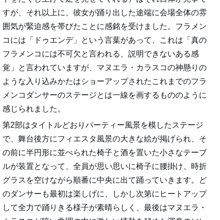
すが、それ以上に、彼女が踊り出した途端に会場全体の雰
囲気が緊迫感を帯びたことに感銘を受けました。フラメン
コには「ドゥエンデ」という言葉があって、これは「真の
フラメンコには不可欠と言われる、説明できないある感
覚」と言われていますが、マヌエラ・カラスコの神懸りの
ような入り込みかたはショーアップされたこれまでのフラ
メンコダンサーのステージとは一線を画するもののように
感じられました。
第2部はタイトルどおりパーティー風景を模したステージ
で、舞台後方にフィエスタ風景の大きな絵が掲げられ、そ
の前に半円形に並べられた椅子と酒を置いた小さなテーブ
ルが装置となって、全員が思い思いに椅子に腰掛け、時折
グラスを空けながら順番に中央に出て踊っていきます。ど
のダンサーも最初は楽しげに、しかし次第にヒートアップ
して全力で踊りきる様子が素晴らしく、最後はマヌエラ・