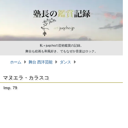
私＝juqchoの芸術鑑賞の記録。
舞台も絵画も和風好き、でもなぜか音楽はロック。
ホーム
舞台 西洋芸能
ダンス
マヌエラ・カラスコ
Imp. 79