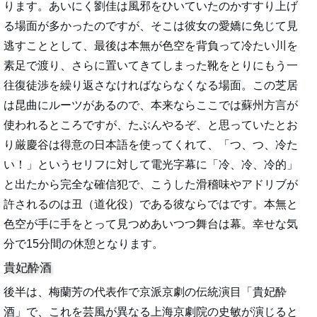
ります。あいにく劉佳は風邪をひいていたのかすすり上げ
る場面が多かったのですが、そこは彼女の愛嬌に免じて見
逃すこととして、最後は本無が色空を背負って冷たい川を
素足で渡り、さらに置いてきてしまった靴をとりにもう一
往復徒渉を繰り返さなければならなくなる場面。この芝居
は昆曲にルーツがあるので、本来ならここでは蘇州方言が
使われるところですが、たぶんやるぞ、と思っていたとお
り厳慶谷は得意の日本語を使ってくれて、「つ、つ、冷た
い！」というセリフに対して電光字幕に「冷、冷、冷的」
と出たから完全な確信犯で、こうした滑稽味やアドリブが
許されるのは丑（道化役）である彼ならではです。本無と
色空が手に手をとって見つめあいつつ舞台は幕。幸せな気
分で15分間の休憩となります。
貴妃酔酒
後半は、梅蘭芳の代表作で京派京劇の伝統演目「貴妃酔
酒」で、これを芸風が異なる上海京劇院の史敏が演じると