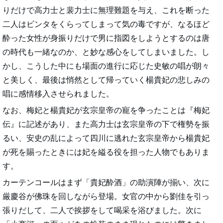
りだけで高力士と裴力士に無理難題を与え、これを断った
二人はビンタをくらってしまって気の毒ですが、なるほど
酔った女性が身振りだけで男に指図をしようとするのは唐
の時代も一緒なのか、と妙な感心をしてしまいました。し
かし、こうした中にも場面の進行に応じた史敏の唱が朗々
と美しく、最後は悄然として帰っていく楊貴妃の悲しみの
唱に感情移入させられました。
なお、梅妃と楊貴妃が玄宗皇帝の寵を争ったことは『梅妃
伝』に記述があり、また高力士は玄宗皇帝の下で権勢を振
るい、安史の乱によって四川に逃れた玄宗皇帝から楊貴妃
が死を賜ったときには妃を縊る役を担った人物でもありま
す。
カーテンコールはまず「貴妃酔酒」の助演陣が揃い、次に
厳慶谷が佛珠を回しながら登場。女官の中から劉佳を引っ
張りだして、二人で挨拶をして喝采を浴びました。次に