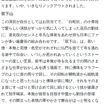
ります。いや、いきなりノックアウトされました。
双下山
この演目が自分としてはお目当てで、「白蛇伝」の小青役
で愛らしい演技がすっかり気に入ってしまった花旦の劉佳
に、道化役のセンスと非凡な体術をあわせ持ち日本にファ
ンが多い厳慶谷の組み合わせです。「双下山」は、若い
僧・本無と尼僧・色空がそれぞれに仏門を捨てて寺を逃れ
る途中で出会い、いつしか惹かれあっていくというストー
リーの楽しい芝居。前半は本無が寺を出るまでの間のさま
ざまな仕草がおかしみを誘う場面で、特に佛珠をフラフー
プのように首の周りで回し、その回転が横軌道から縦軌道
になったと思ったらはっと佛珠が宙に飛び、それをそのま
ま首にすっぽりと受け止めて回し続けるという技が披露さ
れて拍手喝采。本無が俗世を目指す中盤から劉佳の登場
で、その際立った表情の華やかさで舞台がぱっと明るくな