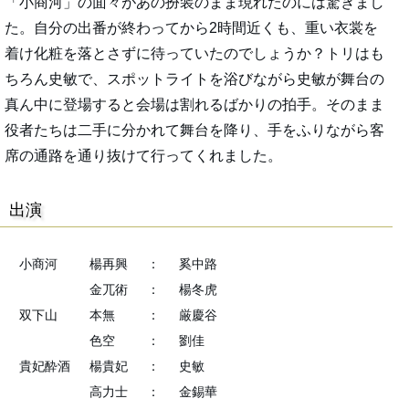
「小商河」の面々があの扮装のまま現れたのには驚きまし
た。自分の出番が終わってから2時間近くも、重い衣裳を
着け化粧を落とさずに待っていたのでしょうか？トリはも
ちろん史敏で、スポットライトを浴びながら史敏が舞台の
真ん中に登場すると会場は割れるばかりの拍手。そのまま
役者たちは二手に分かれて舞台を降り、手をふりながら客
席の通路を通り抜けて行ってくれました。
出演
小商河
楊再興
：
奚中路
金兀術
：
楊冬虎
双下山
本無
：
厳慶谷
色空
：
劉佳
貴妃酔酒
楊貴妃
：
史敏
高力士
：
金錫華