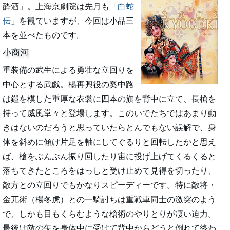
酔酒」。上海京劇院は先月も「
白蛇
伝
」を観ていますが、今回は小品三
本を並べたものです。
小商河
重装備の武生による勇壮な立回りを
中心とする武戯。楊再興役の奚中路
は鎧を模した重厚な衣裳に四本の旗を背中に立て、長槍を
持って威風堂々と登場します。このいでたちではあまり動
きはないのだろうと思っていたらとんでもない誤解で、身
体を斜めに傾け片足を軸にしてぐるりと回転したかと思え
ば、槍をぶんぶん振り回したり宙に投げ上げてくるくると
落ちてきたところをはっしと受け止めて見得を切ったり、
敵方との立回りでもかなりスピーディーです。特に敵将・
金兀術（楊冬虎）との一騎討ちは重戦車同士の激突のよう
で、しかも目もくらむような槍術のやりとりが凄い迫力。
最後は敵の矢を身体中に受けて背中からどうと倒れて終わ