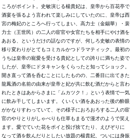
ころがポイント。史敏演じる楊貴妃は、皇帝から百花亭で
酒宴を張るよう言われて楽しみにしていたのに、皇帝は西
宮の梅妃のところへ行ってしまい、高力士（金錫華）・裴
力士（王世民）の二人の宦官や女官たちを相手にやけ酒を
あおる、というだけの話なのですが、何しろ史敏の表情の
移り変わりがとてもコミカルかつドラマティック。最初の
うちは皇帝の寵愛を受ける貴妃としての誇りに満ちた姿で
したが、皇帝にドタキャンをくらったと知ってショック。
開き直って酒を呑むことにしたものの、二番目に出てきた
龍鳳酒の名前の由来が皇帝と妃が共に飲む酒だからと言わ
れたときはあからさまに「ムカツク！」という表情で一気
に飲み干してしまいます。くいくい酒をあおった後の酔眼
がかなりすわっていて、その様子におろおろする二人の宦
官のやりとりがしゃべりも仕草もまるで漫才のようで笑え
ます。愛でていた花をポイと投げ捨てたり、えびぞりに
なって酒を飲んだりとしたい放題の楊貴妃、ついには身振