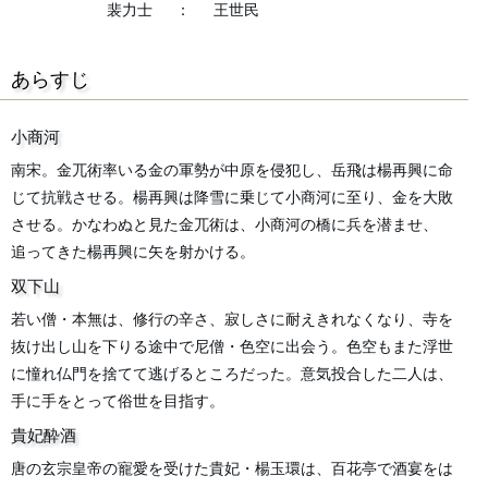
裴力士
：
王世民
あらすじ
小商河
南宋。金兀術率いる金の軍勢が中原を侵犯し、岳飛は楊再興に命
じて抗戦させる。楊再興は降雪に乗じて小商河に至り、金を大敗
させる。かなわぬと見た金兀術は、小商河の橋に兵を潜ませ、
追ってきた楊再興に矢を射かける。
双下山
若い僧・本無は、修行の辛さ、寂しさに耐えきれなくなり、寺を
抜け出し山を下りる途中で尼僧・色空に出会う。色空もまた浮世
に憧れ仏門を捨てて逃げるところだった。意気投合した二人は、
手に手をとって俗世を目指す。
貴妃酔酒
唐の玄宗皇帝の寵愛を受けた貴妃・楊玉環は、百花亭で酒宴をは