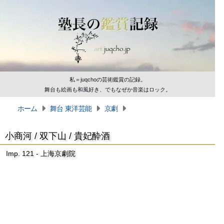
私＝juqchoの芸術鑑賞の記録。
舞台も絵画も和風好き、でもなぜか音楽はロック。
ホーム
舞台 東洋芸能
京劇
小商河 / 双下山 / 貴妃酔酒
Imp. 121 - 上海京劇院