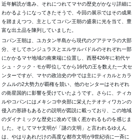
近年解読が進み、それにつれてマヤの歴史がかなり詳細に
わかるようになってきたそうで、今回の展示ではその成果
を踏まえつつ、主としてコパン王朝の盛衰に光を当て、豊
富な出土品を陳列していました。
コパン王朝は、ユカタン半島から現代のグアテマラの大部
分、そしてホンジュラスとエルサルバドルのそれぞれ一部
にかかるマヤ地域の南東端に位置し、西暦426年に初代ヤ
シュ・クック・モが即位してから16代の王を数えた一大セ
ンターですが、マヤの政治史の中では主にティカルとカラ
クムルの2大勢力が覇権を競い、他のセンターはそれぞれ
の衛星国的に影響を受けていたようです。さらに、ティカ
ルやコパンにはメキシコ中央部に栄えたテオティワカンの
侵入の形跡もあるとの説明が図説に載っており、この地域
のダイナミックな歴史に改めて強く惹かれるものを感じま
した。そしてマヤ文明が「謎の文明」と言われるゆえん
は、やはりあれだけの高度な都市文明が9世紀頃に一斉に