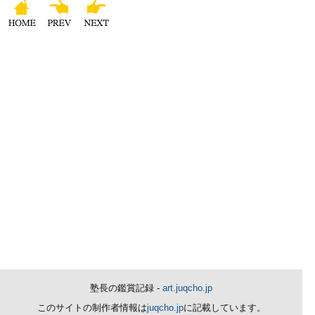
塾長の鑑賞記録 -
art.juqcho.jp
このサイトの制作者情報は
juqcho.jp
に記載しています。