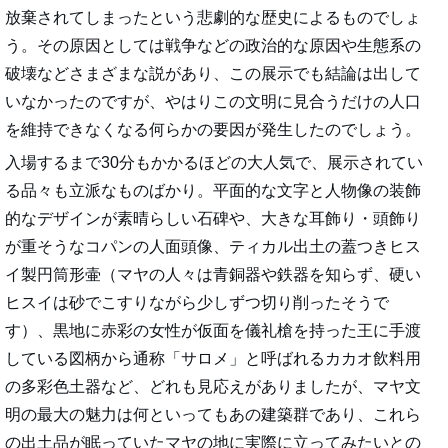
放棄されてしまったという悲劇的な歴史によるものでしょ
う。その原因としては戦争などの政治的な原因や生態系の
破壊などさまざまな説があり、この展示でも結論は出して
いなかったのですが、やはりこの文明に見合うだけの人口
を維持できなくなる何らかの要因が発生したのでしょう。
入場するまで30分もかかるほどの大人気で、展示されてい
る品々も立派なものばかり。平面的な文字と人物像の装飾
的なデザインが素晴らしい石碑や、大きな耳飾り・頭飾り
が重そうなコパンの人面頭像、ティカル出土の蓋つきヒス
イ製円筒形壷（マヤの人々は青銅器や鉄器を知らず、硬い
ヒスイは砂でこすりながら少しずつ切り削ったそうで
す）、黒地に赤彩の女性が仮面を儀礼槍を持った王に手渡
している図柄から通称「サロメ」と呼ばれるカカオ飲料用
の多彩色土器など、どれも見応えがありましたが、マヤ文
明の最大の魅力は何といってもあの建築群であり、これら
の出土品が眠っていたマヤの地に実際に立ってみたいとの