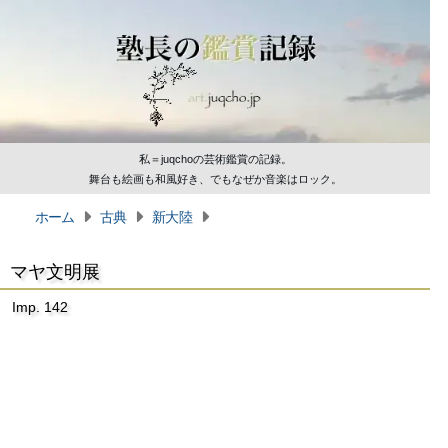
私＝juqchoの芸術鑑賞の記録。
舞台も絵画も和風好き、でもなぜか音楽はロック。
ホーム
古典
新大陸
マヤ文明展
Imp. 142