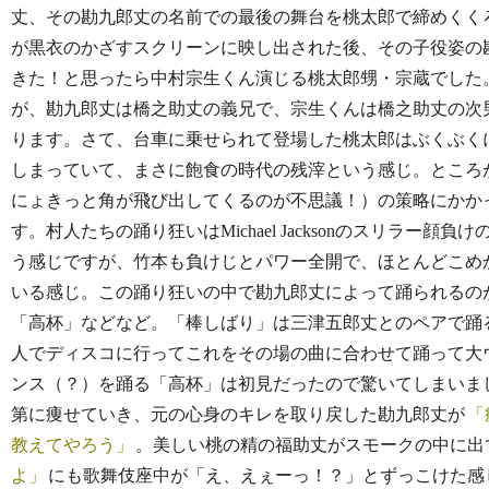
丈、その勘九郎丈の名前での最後の舞台を桃太郎で締めくく
が黒衣のかざすスクリーンに映し出された後、その子役姿の
きた！と思ったら中村宗生くん演じる桃太郎甥・宗蔵でした
が、勘九郎丈は橋之助丈の義兄で、宗生くんは橋之助丈の次
ります。さて、台車に乗せられて登場した桃太郎はぶくぶく
しまっていて、まさに飽食の時代の残滓という感じ。ところ
にょきっと角が飛び出してくるのが不思議！）の策略にかか
す。村人たちの踊り狂いはMichael Jacksonのスリラー
う感じですが、竹本も負けじとパワー全開で、ほとんどこめ
いる感じ。この踊り狂いの中で勘九郎丈によって踊られるの
「高杯」などなど。「棒しばり」は三津五郎丈とのペアで踊
人でディスコに行ってこれをその場の曲に合わせて踊って大
ンス（？）を踊る「高杯」は初見だったので驚いてしまいま
第に痩せていき、元の心身のキレを取り戻した勘九郎丈が
教えてやろう
。美しい桃の精の福助丈がスモークの中に出
よ
にも歌舞伎座中が「え、えぇーっ！？」とずっこけた感