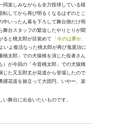
一同楽しみながらも全力投球している様
暗転してから再び明るくなるはずのとこ
の中いったん幕を下ろして舞台側だけ明
ら舞台スタッフの緊迫したやりとりが聞
がると桃太郎が目覚めて
今のは夢か、
よいよ復活なった桃太郎が再び鬼退治に
昔噺桃太郎」での犬猿雉を演じた役者さん
も）が今回の「今昔桃太郎」での犬猿雉
演じた又五郎丈が花道から登場したので
、勇躍花道を旅立って大団円。いやー、楽
しい舞台に出会いたいものです。