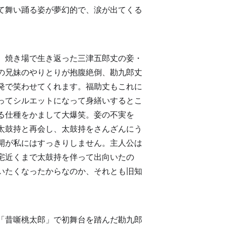
て舞い踊る姿が夢幻的で、涙が出てくる
。焼き場で生き返った三津五郎丈の妾・
の兄妹のやりとりが抱腹絶倒、勘九郎丈
発で笑わせてくれます。福助丈もこれに
ってシルエットになって身繕いするとこ
る仕種をかまして大爆笑。妾の不実を
太鼓持と再会し、太鼓持をさんざんにう
開が私にはすっきりしません。主人公は
宅近くまで太鼓持を伴って出向いたの
いたくなったからなのか、それとも旧知
に「昔噺桃太郎」で初舞台を踏んだ勘九郎