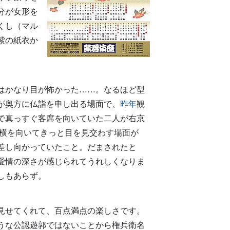
分が女形を
くし（マル
紫の紙衣か
はかなり目が怖かった……。なるほど型
が奥方に仏詣を申し出る場面で、
昨年
観
で真っすぐ客席を向いていた二人が右京
横を向いてきっと目を見交わす場面が
で差し向かっていたこと。だまされたと
愛情の深さが感じられてうれしくなりま
しもあらず。
見せてくれて、百点満点の楽しさです。
うな公認遊郭ではないことから権兵衛名