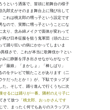
ろうという洒落で、冒頭に初舞台の様子
勘九郎丈がそのまま舞台上に飛び出して
。これは桃太郎の甥っ子という設定です
男なので、実際に甥っ子ということにな
に太り、含み綿メイクで面体が変わって
が再び日本征服を狙う鬼軍団（頭の上に
って踊り狂いの病にかかってしまいま
顔負けの異様さで、これが本当に歌舞伎か？とい
かみに静脈を浮き出させながらがなって
が「藤娘」「まかしょ」「棒しばり」
るのをテレビで観たことがあります（二
ウケだったとか！）が、下駄でタップダ
した。そして、踊り進んで行くうちに次
痩せるには踊りが一番。隣村のえり子に
てきて放つ
桃太郎、おっかさんです
じで、まったく何でもありのスラップス