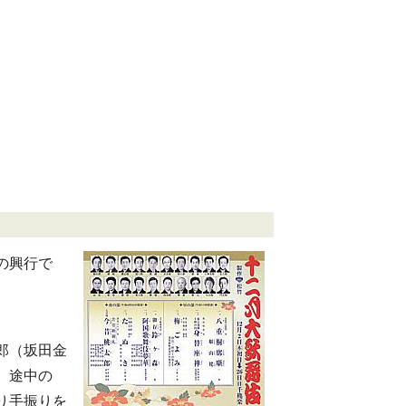
の興行で
郎（坂田金
、途中の
り手振りを