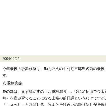
2004/12/25
今年最後の歌舞伎座は、勘九郎丈の中村勘三郎襲名前の最後
す。
八重桐廓噺
昼の部は、まず福助丈の「八重桐廓噺」。後に足柄山で金太
時）を産み育てることになる山姥の前日譚というわけですが
「しゃべり」と呼ばれる、竹本と掛け合いの独り語りが身振