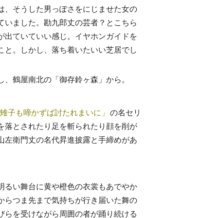
は、そうした男っぽさをにじませた女の
ていました。勘九郎丈の芸者？とこちら
が出ていていい感じ。イヤホンガイドを
こと。しかし、落ち着いたいい芝居でし
し、鶴屋南北の「御存鈴ヶ森」から。
雉子も啼かずば討たれまいに
の名セリ
を落とされたり足を斬られたり顔を削が
山左衛門丈の名代昇進披露と手締めがあ
明るい舞台に黄や橙色の衣裳もあでやか
からつま先まで気持ちが行き届いた舞の
びらを受けながら周囲の者が踊り続ける