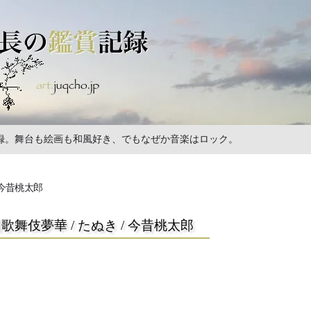
の記録。舞台も絵画も和風好き、でもなぜか音楽はロック。
/ 今昔桃太郎
国歌舞伎夢華 / たぬき / 今昔桃太郎