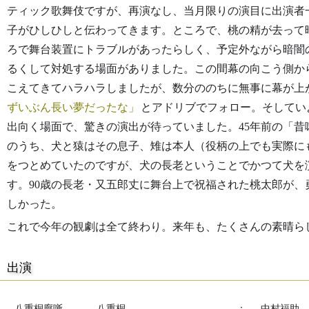
ティック歌舞伎ですが、再演なし、当月限りの演目に出演者
子がひしひしと伝わってきます。ところで、桃の精が去って
ろで舞台装置にトラブルがあったらしく、予定外ながら暗闇
るくして対処する場面がありました。この間幕の向こう側か
こえてきてハラハラしましたが、数分ののちに無事に幕が上
ずいぶん長い夢だったな
とアドリブでフォロー。そしてい
出向く場面で、驚きの演出が待っていました。45年前の「
のうち、犬と猿はその息子、雉は本人（役柄の上でも実際に
をつとめていたのですが、犬の長老ということでかつて犬を
す。90歳の長老・又五郎丈に舞台上で祝福された桃太郎が
しかった。
これで今年の観劇は全て終わり。来年も、たくさんの素晴ら
出演
八重桐廓噺
八重桐
：
中村福助