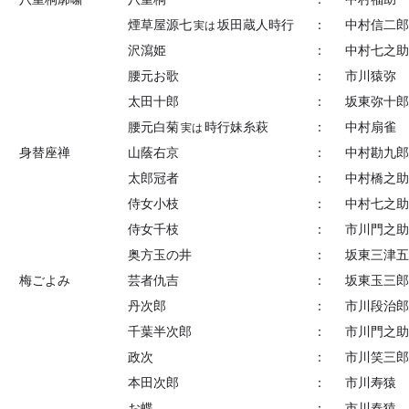
煙草屋源七
坂田蔵人時行
：
中村信二郎
実は
沢瀉姫
：
中村七之助
腰元お歌
：
市川猿弥
太田十郎
：
坂東弥十郎
腰元白菊
時行妹糸萩
：
中村扇雀
実は
身替座禅
山蔭右京
：
中村勘九郎
太郎冠者
：
中村橋之助
侍女小枝
：
中村七之助
侍女千枝
：
市川門之助
奥方玉の井
：
坂東三津五
梅ごよみ
芸者仇吉
：
坂東玉三郎
丹次郎
：
市川段治郎
千葉半次郎
：
市川門之助
政次
：
市川笑三郎
本田次郎
：
市川寿猿
お蝶
：
市川春猿