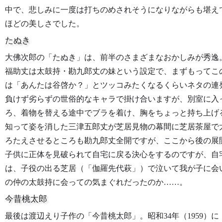
中で、悲しみに一度は打ちのめされそうになりながらも堪え
ほどの美しさでした。
たぬき
大佛次郎の「たぬき」は、前半のさまざまなおかしみが秀逸
福助丈は太鼓持・勘九郎丈の妹という設定で、まずもってこ
は「あんたは谷啓か？」とツッコみたくなるくらいネタの連
負けず劣らずの世俗的なキャラで掛け合いますが、別室に入
ろ、着物を替える途中でブラを着け、胸をちょっと持ち上げ
知って姿を消した三津五郎丈が芝居見物の幕間に芝居茶屋で
ろたえさせるところも勘九郎丈全開ですが、ここから後の展
子供に正体を見破られて自宅に戻る決心をするのですが、自
は、子役の出る芝居（「伽羅先代萩」）で泣いて我が子に会
の仲の太鼓持に会っての気まぐれだったのか……。
今昔桃太郎
最後は渡辺えり子作の「今昔桃太郎」。昭和34年（1959）