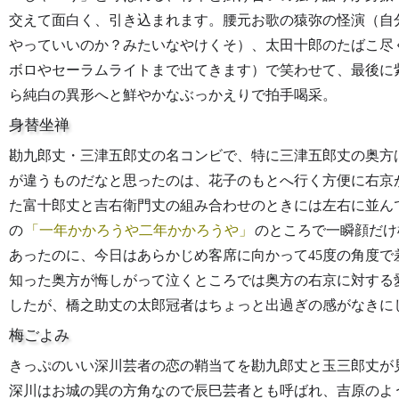
交えて面白く、引き込まれます。腰元お歌の猿弥の怪演（自
やっていいのか？みたいなやけくそ）、太田十郎のたばこ尽
ボロやセーラムライトまで出てきます）で笑わせて、最後に
ら純白の異形へと鮮やかなぶっかえりで拍手喝采。
身替坐禅
勘九郎丈・三津五郎丈の名コンビで、特に三津五郎丈の奥方
が違うものだなと思ったのは、花子のもとへ行く方便に右京
た富十郎丈と吉右衛門丈の組み合わせのときには左右に並ん
の
一年かかろうや二年かかろうや
のところで一瞬顔だけ
あったのに、今日はあらかじめ客席に向かって45度の角度
知った奥方が悔しがって泣くところでは奥方の右京に対する
したが、橋之助丈の太郎冠者はちょっと出過ぎの感がなきに
梅ごよみ
きっぷのいい深川芸者の恋の鞘当てを勘九郎丈と玉三郎丈が
深川はお城の巽の方角なので辰巳芸者とも呼ばれ、吉原のよ