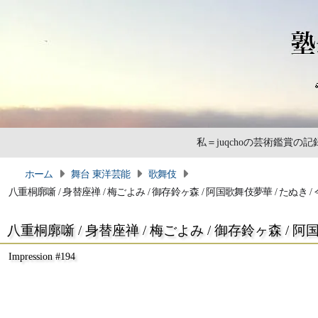
私＝juqchoの芸術鑑賞
ホーム
舞台 東洋芸能
歌舞伎
八重桐廓噺 / 身替座禅 / 梅ごよみ / 御存鈴ヶ森 / 阿国歌舞伎夢華 / たぬき 
八重桐廓噺 / 身替座禅 / 梅ごよみ / 御存鈴ヶ森 / 阿
Impression #194