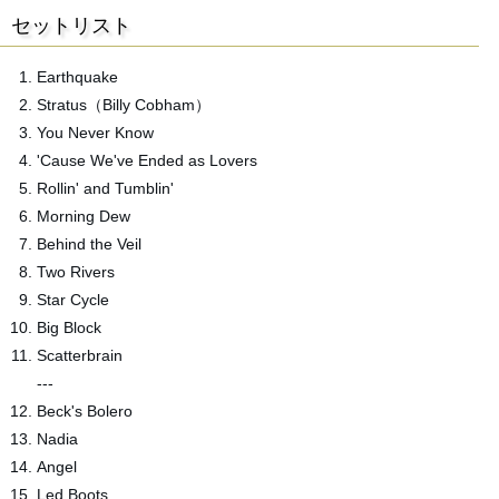
セットリスト
Earthquake
Stratus（Billy Cobham）
You Never Know
'Cause We've Ended as Lovers
Rollin' and Tumblin'
Morning Dew
Behind the Veil
Two Rivers
Star Cycle
Big Block
Scatterbrain
---
Beck's Bolero
Nadia
Angel
Led Boots