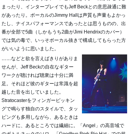
まったり、インタープレイでもJeff Beckとの意思疎通に難
があったり。ボーカルのJimmy Hallは声質も声量もよかっ
たし、ナイスパフォーマンスであったとは思うものの、出
番が全部で5曲（しかもうち2曲がJimi Hendrixのカバー）
では気の毒で、いっそボーカル抜きで構成してもらった方
がいいように思いました。
……などと欲を言えばきりがありま
せんが、Jeff Beckの自在なギター
ワークが聴ければ聴衆は十分に満
足。それほど彼のギターは常識を超
越した音を出していました。
Stratocasterをフィンガーピッキン
グで鳴らす独自のスタイルで、タッ
ピングも多用しながら、あるときは
ハードに、あるところでは繊細に。「Angel」の高音域で
のボトルネックのソロ、「Goodbye Pork Pie Hat」での超