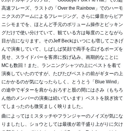
高速フレーズ、ラストの「Over the Rainbow」でのハーモ
ニクスのアームによるフレージング。さらに爆音からピア
ニシモまでを、ほとんど手元のボリューム操作とピッキン
グだけで使い分けていて、観ている方は毎度のことながら
目が点になります。そのJeff Beckはいつにも増してごきげ
んで演奏していて、しばしば笑顔で両手を広げるポーズを
見せ、スライドバーを客席に投げ込み、画期的なことに
MCも数回！また、ランニングシャツの上にベストを着て
演奏していたのですが、たびたびベストの前がギターの上
にかかるのが気になったらしく、とうとう「Blue Wind」
の途中でギターを肩からおろすと股の間にはさみ（もちろ
ん他のメンバーの演奏は続いています）ベストを脱ぎ捨て
てしまったのも微笑ましく映りました。
曲によってはミスタッチやフランジャーのノイズが気にな
りましたし、ショウとしては最後が若干盛り上がりに欠け