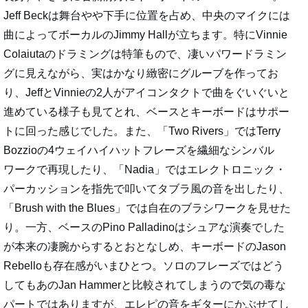
Jeff Beckは舞台やや下手に位置を占め、中央のマイクには
曲によってボーカルのJimmy Hallが立ちます。特にVinnie
Colaiutaのドラミングは特筆もので、凄いパワードラミン
グに見えながら、実はかなり緻密にグルーブを作ってお
り、JeffとVinnieの2人がアイコンタクトで曲をぐいぐいと
進めている様子も見てとれ、ベースとキーボードはサポー
トに回った感じでした。また、「Two Rivers」ではTerry
Bozzioの4ウェイハイハットフレーズを繊細なシンバル
ワークで再現したり、「Nadia」ではエレクトロニック・
パーカッションを指先で叩いてタブラ風の音を出したり、
「Brush with the Blues」では自在のブラシワークを見せた
り。一方、ベースのPino Palladinoはシュアな演奏でした
が本来の凄腕からするとおとなしめ、キーボードのJason
Rebelloも存在感がいまひとつ。ソロのフレーズではどう
してもあのJan Hammerと比較されてしまうので気の毒な
パートではありますが、エレピの音をギターにかぶせてし