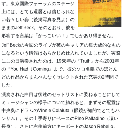
す。東京国際フォーラムのステージ
上には、とても還暦とは信じられな
い若々しい姿（後掲写真を見よ）の
ままのJeff Beck。そのとおり、彼を
形容する言葉は「かっこいい！」でしかあり得ません。
Jeff Beckの今回のライブが彼のキャリアの集大成的なもの
になるという情報はあらかじめ仕入れていましたが、実際
にこの日演奏されたのは、1968年の『Truth』から2001年
の『You Had It Coming』まで、彼のソロ名義でのほとん
どの作品からまんべんなくセレクトされた充実の2時間で
した。
演奏された曲目は後述のセットリストに委ねることにして
ミュージシャンの様子について触れると、まずその配置は
中央奥にドラムのVinnie Colaiuta（眼鏡が知的でとてもハ
ンサム）。その上手寄りにベースのPino Palladino（凄い
長身）、さらに右側前方にキーボードのJason Rebello。