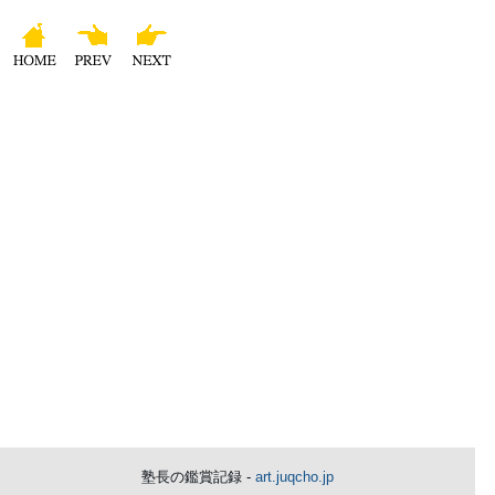
塾長の鑑賞記録 -
art.juqcho.jp