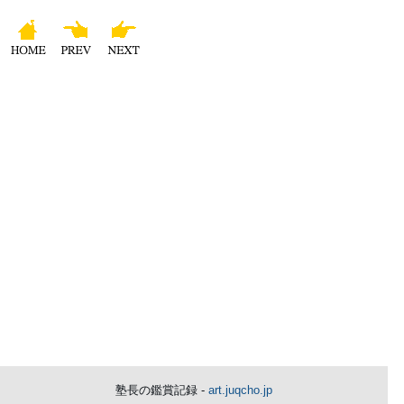
塾長の鑑賞記録 -
art.juqcho.jp