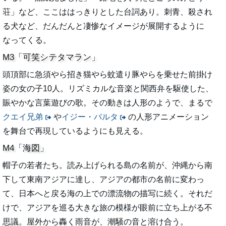
荘」など、ここははっきりとした台詞あり。刺青、殺され
る犬など、だんだんと凄惨なイメージが展開するように
なってくる。
M3「可笑シテタマラン」
頭頂部に急須やら招き猫やら蚊遣り豚やらを乗せた前掛け
姿の女の子10人。リズミカルな音楽と関西弁を駆使した、
賑やかな言葉遊びの歌。その動きは人形のようで、まるで
クエイ兄弟
や
イジー・バルタ
の人形アニメーション
を舞台で再現しているようにも見える。
M4「海図」
帽子の若者たち。読み上げられる島の名前が、沖縄から南
下して東南アジアに達し、アジアの都市の名前に変わっ
て、日本へと戻る海の上での漂流物の描写に続く。それだ
けで、アジアを巡る大きな旅の模様が眼前に立ち上がる不
思議。屋外から轟く雨音が、潮騒の音と溶け合う。