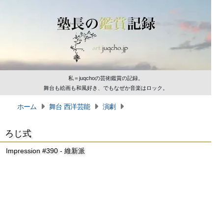
私＝juqchoの芸術鑑賞の記録。
舞台も絵画も和風好き、でもなぜか音楽はロック。
ホーム
舞台 西洋芸能
演劇
ろじ式
Impression #390 - 維新派