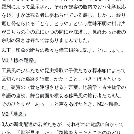
羅列によって呈示され、それが観客の脳内でどう化学反応
を起こすかは観る者に委ねられている感じ。しかし、繰り
返し発せられる「とう、とうや」という意味不明の掛け声
がこちらの心の底にいつの間にか沈潜し、見終わった後の
余韻の深さは尋常ではありませんでした。
以下、印象の断片の数々を備忘録的に記すことにします。
M1「標本迷路」
工員風の少年たちや昆虫採取の子供たちが標本箱によって
区切られた迷路を行進。かた・こと、ぺき・ぽきといっ
た、硬質の（骨を連想させる）言葉。地質学・古生物学の
単語の連続。舞台前面を横切る移民風の旅行者たち8人。
そのひとりが「あっ！」と声をあげたとき、M2へ転換。
M2「地図」
3人の新聞配達の若者たちが、それぞれに電話に向かって
いる。「貼紙見ました」「路地を入ったところのみどり