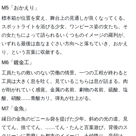
M5「おかえり」
標本箱が位置を変え、舞台上の見通しが良くなってくる。
スポットライトを浴びる少女、ワンピース姿の女たち。そ
の女たちによって語られるいくつものイメージの羅列が、
いずれも最後は血なまぐさい方向へと落ちていき、おかえ
り、という言葉に収斂する。
M6「鍍金工」
工員たちの救いのない労働の情景。一つの工程が終わると
工員は大きく息を吐く。見ているこちらは息が詰まる。肉
が削がれていく感覚。金属の名前、劇物の名前、硫酸、塩
酸、硝酸……青酸カリ。弾丸が仕上がる。
M7「金魚」
縁日の金魚のビニール袋を提げた少年。斜めの光の道。見
ててん、捨ててん、……てん・たんと言葉遊び。背後のス
クリーンに荒廃した都市のイメージ。土砂降り。音韻は