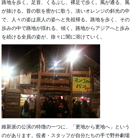
路地を歩く。足首、くるぶし、裸足で歩く。風が通る、風
が抜ける。昔の歌を密かに歌う。淡いオレンジの斜光の中
で、人々の姿は原人の姿へと先祖帰る。路地を歩く、その
歩みの中で路地が揺れる、傾く。路地からアジアへと歩み
を続ける全員の姿が、徐々に闇に溶けていく。
維新派の公演の特徴の一つに、「更地から更地へ」という
のがあります。役者・スタッフが自分たちの手で野外劇場