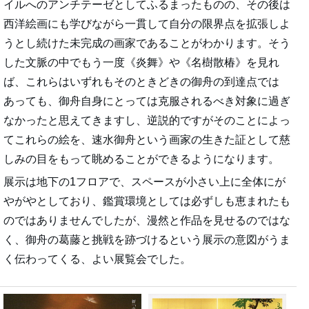
イルへのアンチテーゼとしてふるまったものの、その後は
西洋絵画にも学びながら一貫して自分の限界点を拡張しよ
うとし続けた未完成の画家であることがわかります。そう
した文脈の中でもう一度《炎舞》や《名樹散椿》を見れ
ば、これらはいずれもそのときどきの御舟の到達点では
あっても、御舟自身にとっては克服されるべき対象に過ぎ
なかったと思えてきますし、逆説的ですがそのことによっ
てこれらの絵を、速水御舟という画家の生きた証として慈
しみの目をもって眺めることができるようになります。
展示は地下の1フロアで、スペースが小さい上に全体にが
やがやとしており、鑑賞環境としては必ずしも恵まれたも
のではありませんでしたが、漫然と作品を見せるのではな
く、御舟の葛藤と挑戦を跡づけるという展示の意図がうま
く伝わってくる、よい展覧会でした。