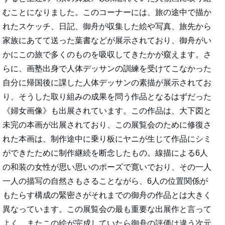
むことになりました。このコーナーには、旅の途中で描か
れたスケッチ、日記、御舟が収集した絵や写真、旅先から
家族にあてて送った葉書などが展示されており、御舟がい
かにこの旅で多くのものを吸収してきたかが窺えます。さ
らに、画塾出身で人体デッサンの訓練を受けてこなかった
自分に帰国後に課した人体デッサンの素描が展示されてお
り、そうした取り組みの成果を問う作品となるはずだった
《婦女画像》も出展されています。この作品は、大下図と
未完の本画が出展されており、この展覧会のために修復さ
れた本画は、制作途中に乗り板にヤニが生じて作品にシミ
ができたために制作継続を断念したもの。線描による6人
の和装の女性が思い思いのポーズで寛いでおり、その一人
一人の描写の自然さもさることながら、6人の位置関係が
もたらす構成の緊密さがそれまでの御舟の作品とは大きく
異なっています。この展覧会の最も重要な出展作と言って
よく、またこの絵が完成していたら御舟の評価は違う次元