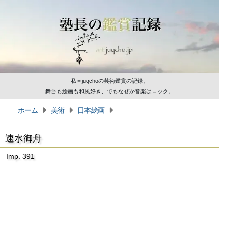
私＝juqchoの芸術鑑賞の記録。
舞台も絵画も和風好き、でもなぜか音楽はロック。
ホーム
美術
日本絵画
速水御舟
Imp. 391