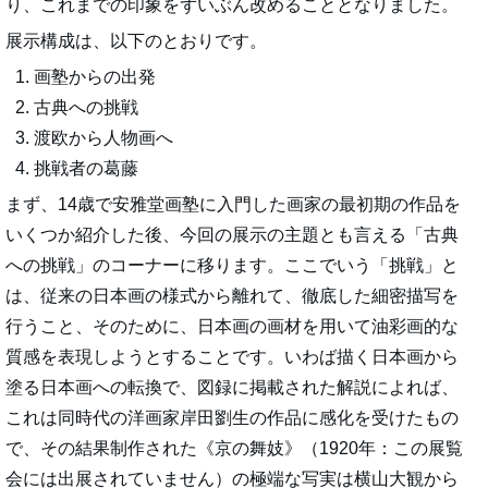
り、これまでの印象をずいぶん改めることとなりました。
展示構成は、以下のとおりです。
画塾からの出発
古典への挑戦
渡欧から人物画へ
挑戦者の葛藤
まず、14歳で安雅堂画塾に入門した画家の最初期の作品を
いくつか紹介した後、今回の展示の主題とも言える「古典
への挑戦」のコーナーに移ります。ここでいう「挑戦」と
は、従来の日本画の様式から離れて、徹底した細密描写を
行うこと、そのために、日本画の画材を用いて油彩画的な
質感を表現しようとすることです。いわば描く日本画から
塗る日本画への転換で、図録に掲載された解説によれば、
これは同時代の洋画家岸田劉生の作品に感化を受けたもの
で、その結果制作された《京の舞妓》（1920年：この展覧
会には出展されていません）の極端な写実は横山大観から