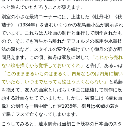
へと進んでいただろうことが窺えます。
別室の小さな最終コーナーには、上述した《牡丹花》《秋
茄子》（1934年）を含むいくつかの花鳥画小品が展示され
ています。これらは人物画の制作と並行して制作されたも
ので、そこでも写生から離れたデフォルメの採用や水墨技
法の深化など、スタイルの変化を続けていく御舟の姿が垣
間見えます。この頃、御舟は家族に対して
これから売れ
ない絵を描くから覚悟しておいてくれ
と告げ、あるいは
このまままるいものはまるく、四角なものは四角に描い
ていたら、いつまでたっても絵はうまくならない
と葛藤
を抱えて、友人の画家としばらく伊豆に隠棲して制作に没
頭する計画をたてていました。しかし、実際には《婦女画
像》の制作を一時中断した翌1935年、御舟は40歳の若さ
で腸チフスで亡くなってしまいます。
こうしてみると、速水御舟は当初こそ既存の日本画のスタ