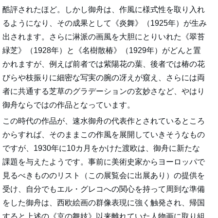
酷評されたほど。しかし御舟は、作風に様式性を取り入れ
るようになり、その成果として《炎舞》（1925年）が生み
出されます。さらに淋派の画風を大胆にとりいれた《翠苔
緑芝》（1928年）と《名樹散椿》（1929年）がどんと置
かれますが、例えば前者では紫陽花の葉、後者では椿の花
びらや枝振りに細密な写実の腕の冴えが窺え、さらには両
者に共通する芝草のグラデーションの玄妙さなど、やはり
御舟ならではの作品となっています。
この時代の作品が、速水御舟の代表作とされているところ
からすれば、そのままこの作風を展開していきそうなもの
ですが、1930年に10カ月をかけた渡欧は、御舟に新たな
課題を与えたようです。事前に美術史家からヨーロッパで
見るべきもののリスト（この展覧会に出展あり）の提供を
受け、自分でもエル・グレコへの関心を持って周到な準備
をした御舟は、西欧絵画の群像表現に強く触発され、帰国
すると上述の《京の舞妓》以来離れていた人物画に取り組