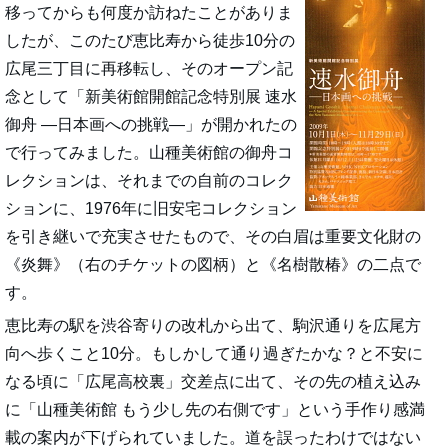
移ってからも何度か訪ねたことがありま
したが、このたび恵比寿から徒歩10分の
広尾三丁目に再移転し、そのオープン記
念として「新美術館開館記念特別展 速水
御舟 ―日本画への挑戦―」が開かれたの
で行ってみました。山種美術館の御舟コ
レクションは、それまでの自前のコレク
ションに、1976年に旧安宅コレクション
を引き継いで充実させたもので、その白眉は重要文化財の
《炎舞》（右のチケットの図柄）と《名樹散椿》の二点で
す。
恵比寿の駅を渋谷寄りの改札から出て、駒沢通りを広尾方
向へ歩くこと10分。もしかして通り過ぎたかな？と不安に
なる頃に「広尾高校裏」交差点に出て、その先の植え込み
に「山種美術館 もう少し先の右側です」という手作り感満
載の案内が下げられていました。道を誤ったわけではない