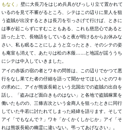
もなく
壁に大長刀をはじめ兵具がびっしり立て置かれて
いるのを見て不審がるところ、シテはこの辺りに里人を狙
う盗賊が出没するときは長刀を引っさげて行けば、ときに
は事が起こらずにすむこともある、これも慈悲心であると
語った上で、長物語をしていると夜が明けるからお休みな
さい、私も眠ることにしようと立ったとき、そのシテの姿
も庵室も消えて、あたりは松の木蔭……と地謡が謡ううち
にシテは中入していきました。
アイの赤坂の宿の者とワキの問答は、この辺りでかつて悪
行をなし果てた者の仔細を語って聞かせてほしいとのワキ
の求めに、アイが熊坂長範という北国出での盗賊の出自を
話し、「盗みほど面白きものはない」と各地で盗賊稼業を
働いたものの、三條吉次という金商人を狙ったときに同行
していた牛若に討たれてしまった経緯を語ります。そして
アイ「でもなんで？」ワキ「かくかくしかじか」アイ「そ
れは熊坂長範の幽霊に違いない。弔ってあげなさい」。