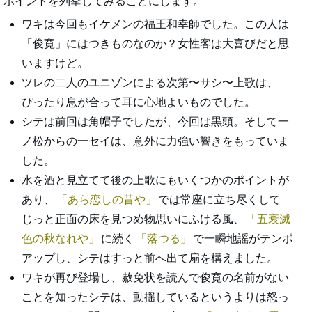
ポイントを列挙してみることにします。
ワキは今回もイケメンの福王和幸師でした。この人は
「俊寛」にはつきものなのか？女性客は大喜びだと思
いますけど。
ツレの二人のユニゾンによる次第〜サシ〜上歌は、
ぴったり息が合って耳に心地よいものでした。
シテは前回は角帽子でしたが、今回は黒頭。そして一
ノ松からの一セイは、意外に力強い響きをもっていま
した。
水を酒と見立てて後の上歌にもいくつかのポイントが
あり、
あら恋しの昔や
では常座に立ち尽くして
じっと正面の床を見つめ物思いにふける風、
五衰滅
色の秋なれや
に続く
落つる
で一瞬地謡がテンポ
アップし、シテはすっと前へ出て扇を構えました。
ワキが再び登場し、赦免状を読んで俊寛の名前がない
ことを知ったシテは、動揺しているというよりは怒っ