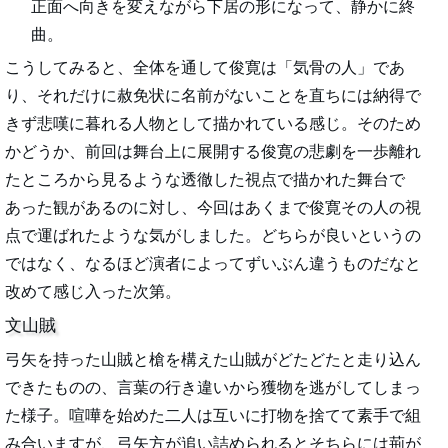
正面へ向きを変えながら下居の形になって、静かに終
曲。
こうしてみると、全体を通して俊寛は「気骨の人」であ
り、それだけに赦免状に名前がないことを直ちには納得で
きず悲嘆に暮れる人物として描かれている感じ。そのため
かどうか、前回は舞台上に展開する俊寛の悲劇を一歩離れ
たところから見るような透徹した視点で描かれた舞台で
あった観があるのに対し、今回はあくまで俊寛その人の視
点で運ばれたような気がしました。どちらが良いというの
ではなく、なるほど演者によってずいぶん違うものだなと
改めて感じ入った次第。
文山賊
弓矢を持った山賊と槍を構えた山賊がどたどたと走り込ん
できたものの、言葉の行き違いから獲物を逃がしてしまっ
た様子。喧嘩を始めた二人は互いに打物を捨てて素手で組
み合いますが、弓矢方が追い詰められるとそちらには荊が