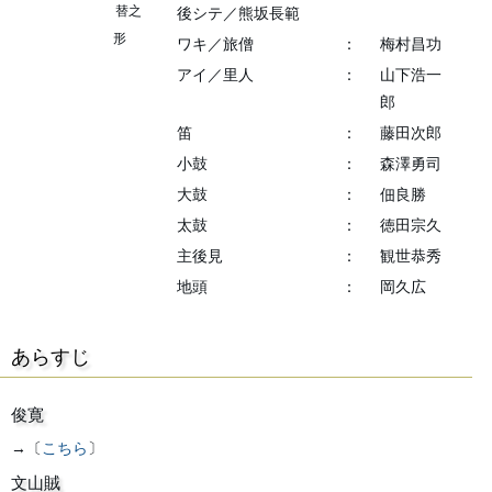
替之
後シテ／熊坂長範
形
ワキ／旅僧
：
梅村昌功
アイ／里人
：
山下浩一
郎
笛
：
藤田次郎
小鼓
：
森澤勇司
大鼓
：
佃良勝
太鼓
：
徳田宗久
主後見
：
観世恭秀
地頭
：
岡久広
あらすじ
俊寛
→〔
こちら
〕
文山賊