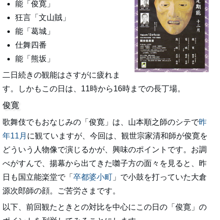
能「俊寛」
狂言「文山賊」
能「葛城」
仕舞四番
能「熊坂」
二日続きの観能はさすがに疲れま
す。しかもこの日は、11時から16時までの長丁場。
俊寛
歌舞伎でもおなじみの「俊寛」は、山本順之師のシテで
昨
年11月
に観ていますが、今回は、観世宗家清和師が俊寛を
どういう人物像で演じるかが、興味のポイントです。お調
べがすんで、揚幕から出てきた囃子方の面々を見ると、昨
日も国立能楽堂で「
卒都婆小町
」で小鼓を打っていた大倉
源次郎師の顔。ご苦労さまです。
以下、前回観たときとの対比を中心にこの日の「俊寛」の