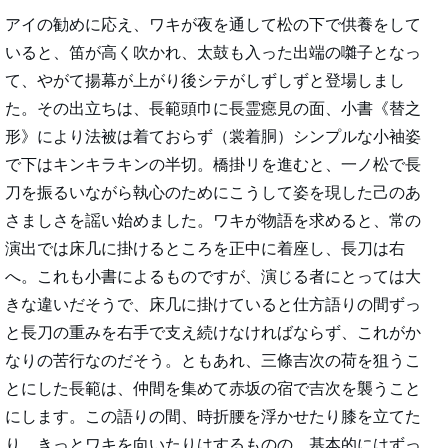
アイの勧めに応え、ワキが夜を通して松の下で供養をして
いると、笛が高く吹かれ、太鼓も入った出端の囃子となっ
て、やがて揚幕が上がり後シテがしずしずと登場しまし
た。その出立ちは、長範頭巾に長霊癋見の面、小書《替之
形》により法被は着ておらず（裳着胴）シンプルな小袖姿
で下はキンキラキンの半切。橋掛リを進むと、一ノ松で長
刀を振るいながら執心のためにこうして姿を現した己のあ
さましさを謡い始めました。ワキが物語を求めると、常の
演出では床几に掛けるところを正中に着座し、長刀は右
へ。これも小書によるものですが、演じる者にとっては大
きな違いだそうで、床几に掛けていると仕方語りの間ずっ
と長刀の重みを右手で支え続けなければならず、これがか
なりの苦行なのだそう。ともあれ、三條吉次の荷を狙うこ
とにした長範は、仲間を集めて赤坂の宿で吉次を襲うこと
にします。この語りの間、時折腰を浮かせたり膝を立てた
り、きっとワキを向いたりはするものの、基本的にはずっ