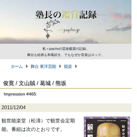
私＝juqchoの芸術鑑賞の記録。
舞台も絵画も和風好き、でもなぜか音楽はロック。
ホーム
舞台 東洋芸能
能楽
俊寛 / 文山賊 / 葛城 / 熊坂
Impression #465
2011/12/04
観世能楽堂（松濤）で観世会定期
能。番組は次のとおりです。