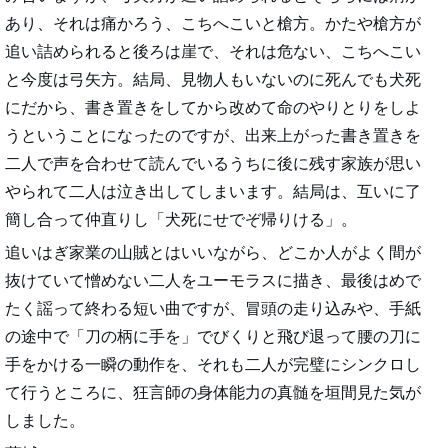
あり、それは痛かろう、こちへこいと槍方。かたや槍方が
追い詰められると後ろは崖で、それは危ない、こちへこい
と今度は弓矢方。結局、見物人もいないのに死んでも犬死
にだから、書き置きをしてから改めて命のやりとりをしよ
うということになったのですが、出来上がった書き置きを
二人で声を合わせて読んでいるうちに後に残す家族が思い
やられて二人は泣き出してしまいます。結局は、互いに了
簡し合って仲直りし「犬死にせでぞ帰りける」。
追いはぎ家業の山賊とはいいながら、どこか人がよく間が
抜けていて憎めない二人をユーモラスに描き、最後はめで
たく謡って終わる短い曲ですが、冒頭の走り込みや、手紙
の途中で「刀の柄に手を」でびくりと飛び退って腰の刀に
手をかける一瞬の動作を、それも二人が完璧にシンクロし
て行うところに、狂言師の身体能力の真髄を垣間見た気が
しました。