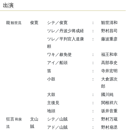
出演
能
俊寛
シテ／俊寛
：
観世清和
観世流
ツレ／丹波少将成経
：
野村昌司
ツレ／平判官入道康
：
藤波重彦
頼
ワキ／赦免使
：
福王和幸
アイ／船頭
：
高部恭史
笛
：
寺井宏明
小鼓
：
大倉源次
郎
大鼓
：
國川純
主後見
：
関根祥六
地頭
：
坂井音重
狂言
文山
シテ／山賊
：
野村万蔵
和泉
賊
流
アド／山賊
：
野村扇丞