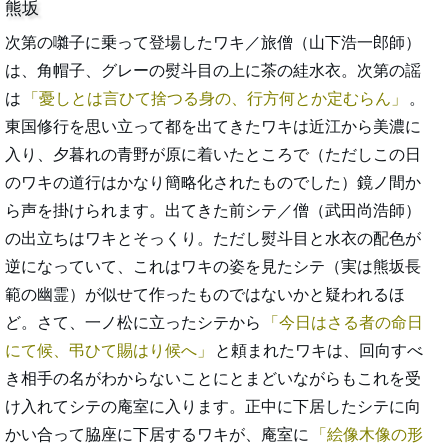
熊坂
次第の囃子に乗って登場したワキ／旅僧（山下浩一郎師）
は、角帽子、グレーの熨斗目の上に茶の絓水衣。次第の謡
は
憂しとは言ひて捨つる身の、行方何とか定むらん
。
東国修行を思い立って都を出てきたワキは近江から美濃に
入り、夕暮れの青野が原に着いたところで（ただしこの日
のワキの道行はかなり簡略化されたものでした）鏡ノ間か
ら声を掛けられます。出てきた前シテ／僧（武田尚浩師）
の出立ちはワキとそっくり。ただし熨斗目と水衣の配色が
逆になっていて、これはワキの姿を見たシテ（実は熊坂長
範の幽霊）が似せて作ったものではないかと疑われるほ
ど。さて、一ノ松に立ったシテから
今日はさる者の命日
にて候、弔ひて賜はり候へ
と頼まれたワキは、回向すべ
き相手の名がわからないことにとまどいながらもこれを受
け入れてシテの庵室に入ります。正中に下居したシテに向
かい合って脇座に下居するワキが、庵室に
絵像木像の形