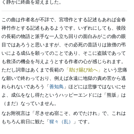
く静かに終曲を迎えました。
この曲は作者名が不詳で、宮増作とする記述もあれば金春
禅竹作とする記述もあるようです。いずれにしても、後段
の長範の物語と派手な一人立ち回りの面白みがこの曲の眼
目ではあろうと思いますが、その必死の昔語りは旅僧の弔
いによる成仏を願ってのことであり、そこに盗賊であって
も救済の機会を与えようとする作者の心が感じられます。
ただし詞章はあくまで長範の
助け賜び給へ
という悲痛
な願いで終わっており、例えば永遠に地獄の責め苦から逃
れられないであろう「
善知鳥
」ほどには悲惨ではないにせ
よ、成仏をなし得たというハッピーエンドには「熊坂」は
（まだ）なっていません。
なお附祝言は「尽きせぬ宿こそ、めでたけれ」で、これは
もちろん前日に観た「
猩々（乱）
」です。