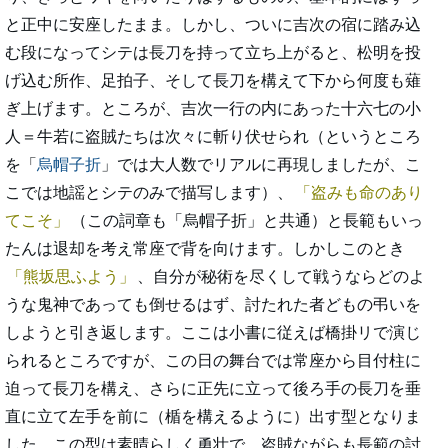
と正中に安座したまま。しかし、ついに吉次の宿に踏み込
む段になってシテは長刀を持って立ち上がると、松明を投
げ込む所作、足拍子、そして長刀を構えて下から何度も薙
ぎ上げます。ところが、吉次一行の内にあった十六七の小
人＝牛若に盗賊たちは次々に斬り伏せられ（というところ
を「
烏帽子折
」では大人数でリアルに再現しましたが、こ
こでは地謡とシテのみで描写します）、
盗みも命のあり
てこそ
（この詞章も「烏帽子折」と共通）と長範もいっ
たんは退却を考え常座で背を向けます。しかしこのとき
熊坂思ふよう
、自分が秘術を尽くして戦うならどのよ
うな鬼神であっても倒せるはず、討たれた者どもの弔いを
しようと引き返します。ここは小書に従えば橋掛リで演じ
られるところですが、この日の舞台では常座から目付柱に
迫って長刀を構え、さらに正先に立って後ろ手の長刀を垂
直に立て左手を前に（楯を構えるように）出す型となりま
した。この型は素晴らしく勇壮で、盗賊ながらも長範の討