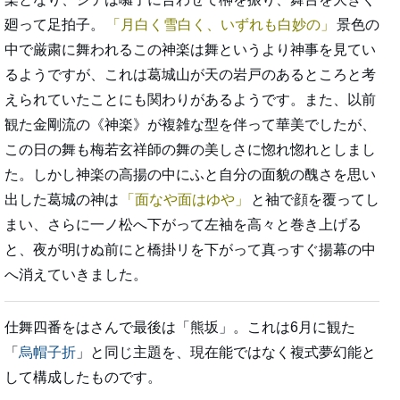
廻って足拍子。
月白く雪白く、いずれも白妙の
景色の
中で厳粛に舞われるこの神楽は舞というより神事を見てい
るようですが、これは葛城山が天の岩戸のあるところと考
えられていたことにも関わりがあるようです。また、以前
観た金剛流の《神楽》が複雑な型を伴って華美でしたが、
この日の舞も梅若玄祥師の舞の美しさに惚れ惚れとしまし
た。しかし神楽の高揚の中にふと自分の面貌の醜さを思い
出した葛城の神は
面なや面はゆや
と袖で顔を覆ってし
まい、さらに一ノ松へ下がって左袖を高々と巻き上げる
と、夜が明けぬ前にと橋掛リを下がって真っすぐ揚幕の中
へ消えていきました。
仕舞四番をはさんで最後は「熊坂」。これは6月に観た
「
烏帽子折
」と同じ主題を、現在能ではなく複式夢幻能と
して構成したものです。