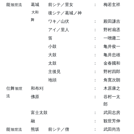
能
葛城
前シテ／里女
：
梅若玄祥
観世流
大和
後シテ／葛城ノ神
舞
ワキ／山伏
：
殿田謙吉
アイ／里人
：
野村扇丞
笛
：
一噌庸二
小鼓
：
亀井俊一
大鼓
：
亀井忠雄
太鼓
：
金春國和
主後見
：
野村四郎
地頭
：
角寛次朗
仕舞
和布刈
：
木原康之
観世
流
佛原
：
谷村一太
郎
富士太鼓
：
武田志房
融
：
観世芳伸
能
熊坂
前シテ／僧
：
武田尚浩
観世流