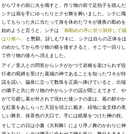
がらワキの前に火を熾すと、作リ物の前で足拍子を踏んだ
シテは扇を手にゆったりとクセ舞を舞いました。シテに熾
してもらった火に当たって身を休めたワキが後夜の勤めを
始めようと言うと、シテは
御勤めの序に祈り加持して賜
はり候へ
と懇願。訝しむワキに、シテは自らの正体をほ
のめかしてから作リ物の横を後ずさると、そこで一回りし
て作リ物の後ろへ消えました。
アイ／里人との問答からシテがかつて岩橋を架けられず役
行者の呪縛を受けた葛城の神であることを知ったワキが待
謡を謡い、脇座に立って数珠を正面へ捧げていると、出端
の囃子と共に作リ物の中からシテの謡が聞こえてきて、や
がて引廻し幕が外されて現れた後シテの姿は、葛の鮮やか
な紅葉をあしらった天冠を頭上に戴き、緋地に金文様の美
しい舞衣、抹茶色の大口で、手には紙垂をつけた榊の枝。
そしてこの日は小書《大和舞》により序ノ舞のかわりに神
楽となり、シテは囃子に合わせて榊を振り、舞台を大きく