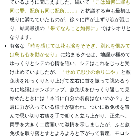
ているように聞こえました。続いて
こは如何に罪も
同じ罪、配所も同じ配所……
と抗議する声も最初は
怒りに満ちていたものが、徐々に声が上ずり涙が混じ
り、結局最後の
果てなんこと如何に
ではシオリと
なります。
有名な
時を感じては花も涙をそそぎ、別れを恨みて
は鳥も心を動かせり
に始まるクセは、地謡が極めて
ゆっくりとシテの心情を謡い、シテはこれをじっと受
け止めていましたが、
せめて思ひの余りにや
と赦
免状をゆっくりとり上げて左右に首を振って眺めるう
ちに地謡はテンポアップ。赦免状をひっくり返して見
始めたときには「本当に自分の名前はないのか？」と
肩に力が入っている様子が窺われ、ついに赦免状を畳
んで思い切り右膝を手で叩くと立ち上がり、正先へ。
両手を大きく二度開いて激情を示しましたが、ふと赦
免状を取り落とすとよろよろと下がって着座、モロシ