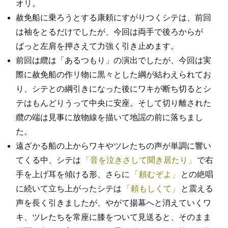
オリ。
赦免船に乗ろうとする康頼にすがりつくシテは、前回
は袖をとるだけでしたが、今回は両手で後ろからが
ばっと左肩を押さえて力強く引き止めます。
前回は纜は「あるつもり」の演出でしたが、今回は実
際に赦免船の作リ物に黒々とした綱が結わえられてお
り、シテとの綱引きになった後にワキが断ち切るとシ
テはもんどりうって中央に安座。そして切り離された
纜の端は見事に放物線を描いて地謡の前に落ちまし
た。
遠ざかる船の上からワキやツレたちの声が単調に響い
てくる中、シテは
音を泣きさして聞き居たり
で右
手を上げ耳を傾ける形、さらに
頼むぞよ
との絶唱
に続いて立ち上がったシテは
頼もしくて
と震える
声を長く引きましたが、やがて揚幕へと消えていくワ
キ、ツレたちを常座に膝をついて見送ると、そのまま