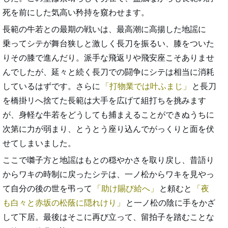
死を前にした気高い矜持を窺わせます。
長範の牛若との最期の戦いは、最高潮に高揚した地謡に
乗ってシテが舞台狭しと激しく長刀を振るい、膝をついた
りその膝で進んだり。派手な飛返リや飛安座こそありませ
んでしたが、延々と続く長刀での闘争にシテは相当に消耗
しているはずです。さらに
打物業では叶ふまじ
と長刀
を橋掛リへ捨てた長範は大手を広げて組打ちを挑みます
が、身軽な牛若をどうしても捕まえることができぬうちに
次第に力が弱まり、とうとう座り込んでがっくりと面を伏
せてしまいました。
ここで囃子方と地謡はもとの穏やかさを取り戻し、昔語り
からワキの時制に戻ったシテは、一ノ松からワキを見やっ
て自分の後の世を弔って
助け賜び給へ
と頼むと
夜
も白々と赤坂の松蔭に隠れけり
と一ノ松の陰に手をかざ
して下居。最後はそこに再び立って、留拍子を踏むことな