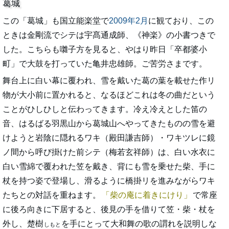
葛城
この「葛城」も国立能楽堂で
2009年2月
に観ており、この
ときは金剛流でシテは宇髙通成師、《神楽》の小書つきで
した。こちらも囃子方を見ると、やはり昨日「卒都婆小
町」で大鼓を打っていた亀井忠雄師。ご苦労さまです。
舞台上に白い幕に覆われ、雪を戴いた葛の葉を載せた作リ
物が大小前に置かれると、なるほどこれは冬の曲だという
ことがひしひしと伝わってきます。冷え冷えとした笛の
音、はるばる羽黒山から葛城山へやってきたものの雪を避
けようと岩陰に隠れるワキ（殿田謙吉師）・ワキツレに鏡
ノ間から呼び掛けた前シテ（梅若玄祥師）は、白い水衣に
白い雪綿で覆われた笠を戴き、背にも雪を乗せた柴、手に
杖を持つ姿で登場し、滑るように橋掛リを進みながらワキ
たちとの対話を重ねます。
柴の庵に着きにけり
で常座
に後ろ向きに下居すると、後見の手を借りて笠・柴・杖を
外し、楚樹
を手にとって大和舞の歌の謂れを説明しな
しもと