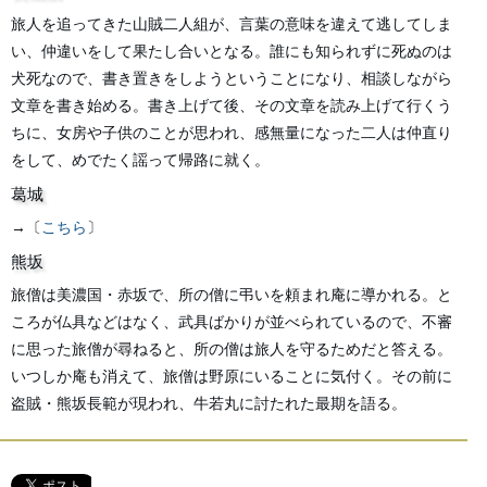
旅人を追ってきた山賊二人組が、言葉の意味を違えて逃してしま
い、仲違いをして果たし合いとなる。誰にも知られずに死ぬのは
犬死なので、書き置きをしようということになり、相談しながら
文章を書き始める。書き上げて後、その文章を読み上げて行くう
ちに、女房や子供のことが思われ、感無量になった二人は仲直り
をして、めでたく謡って帰路に就く。
葛城
→〔
こちら
〕
熊坂
旅僧は美濃国・赤坂で、所の僧に弔いを頼まれ庵に導かれる。と
ころが仏具などはなく、武具ばかりが並べられているので、不審
に思った旅僧が尋ねると、所の僧は旅人を守るためだと答える。
いつしか庵も消えて、旅僧は野原にいることに気付く。その前に
盗賊・熊坂長範が現われ、牛若丸に討たれた最期を語る。