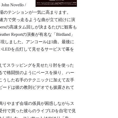
 Novello /
拍手で会場のテンションが一気に高まります。
ンが全速力で突っ走るような曲が立て続けに演
Chambersの高速タム回しが決まるたびに観客も
Reportの演奏が有名な「Birdland」
llyが再現しました。アンコールは1曲。最後に
青いLEDを点灯して見せるサービスで幕を
加えてスラッピングを見せたり肘を使った
るで格闘技のようにベースを操り、ハー
こうした右手のテクニックに加えて左手
ピードは彼の教則ビデオでも披露されて
鳴りやまず会場の係員が困惑しながらス
受付で買った彼らのライブLDを自宅で見