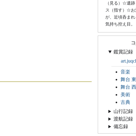
（見る）☆遺跡
ス（指す）☆お
が、近頃呑まれ
気持ち控え目。
コ
鑑賞記録
art.juqc
音楽
舞台 
舞台 
美術
古典
山行記録
渡航記録
備忘録