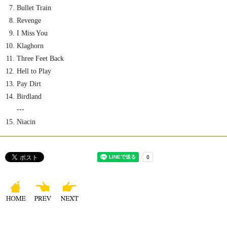
Bullet Train
Revenge
I Miss You
Klaghorn
Three Feet Back
Hell to Play
Pay Dirt
Birdland
---
Niacin