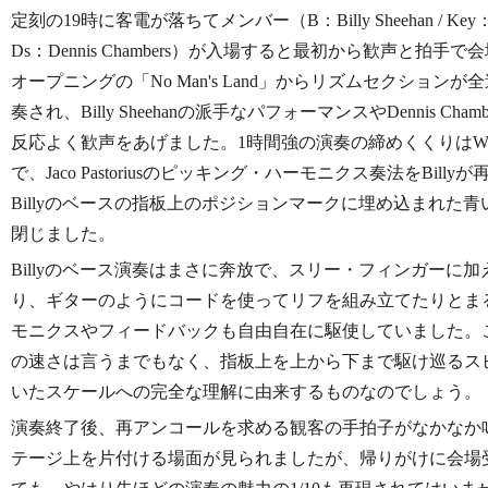
定刻の19時に客電が落ちてメンバー（B：Billy Sheehan / Key：John
Ds：Dennis Chambers）が入場すると最初から歓声と
オープニングの「No Man's Land」からリズムセクショ
奏され、Billy Sheehanの派手なパフォーマンスやDennis 
反応よく歓声をあげました。1時間強の演奏の締めくくりはWeather 
で、Jaco Pastoriusのピッキング・ハーモニクス奏法をBi
Billyのベースの指板上のポジションマークに埋め込まれた
閉じました。
Billyのベース演奏はまさに奔放で、スリー・フィンガーに
り、ギターのようにコードを使ってリフを組み立てたりとま
モニクスやフィードバックも自由自在に駆使していました。
の速さは言うまでもなく、指板上を上から下まで駆け巡るス
いたスケールへの完全な理解に由来するものなのでしょう。
演奏終了後、再アンコールを求める観客の手拍子がなかなか
テージ上を片付ける場面が見られましたが、帰りがけに会場