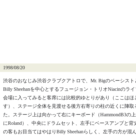
1998/08/20
渋谷のおなじみ渋谷クラブクアトロで、Mr. Bigのベーシス
Billy Sheehanを中心とするフュージョン・トリオNiacinの
会場に入ってみると客席には比較的ゆとりがあり（ここはほ
す）、ステージ全体を見渡せる後方右寄りの柱の近くに陣取
た。ステージ上は向かって右にキーボード（HammondB3の上にK
にRoland）、中央にドラムセット、左手にベースアンプと
の客もお目当てはやはりBilly Sheehanらしく、左手の方が