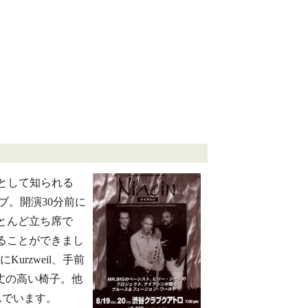
トとして知られる
ライブ。開演30分前に
とんど立ち席で
ることができまし
urzweil、手前
背丈の高い椅子。他
混んでいます。