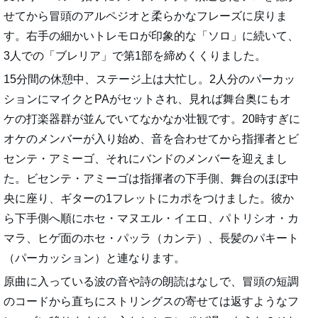
せてから冒頭のアルペジオと柔らかなフレーズに戻りま
す。右手の細かいトレモロが印象的な「ソロ」に続いて、
3人での「ブレリア」で第1部を締めくくりました。
15分間の休憩中、ステージ上は大忙し。2人分のパーカッ
ションにマイクとPAがセットされ、見れば舞台奥にもオ
ケの打楽器群が並んでいてなかなか壮観です。20時すぎに
オケのメンバーが入り始め、音を合わせてから指揮者とビ
センテ・アミーゴ、それにバンドのメンバーを迎えまし
た。ビセンテ・アミーゴは指揮者の下手側、舞台のほぼ中
央に座り、ギターの1フレットにカポをつけました。彼か
ら下手側へ順にホセ・マヌエル・イエロ、パトリシオ・カ
マラ、ヒゲ面のホセ・パッラ（カンテ）、長髪のパキート
（パーカッション）と連なります。
原曲に入っている波の音や詩の朗読はなしで、冒頭の短調
のコードから直ちにストリングスの寄せては返すようなフ