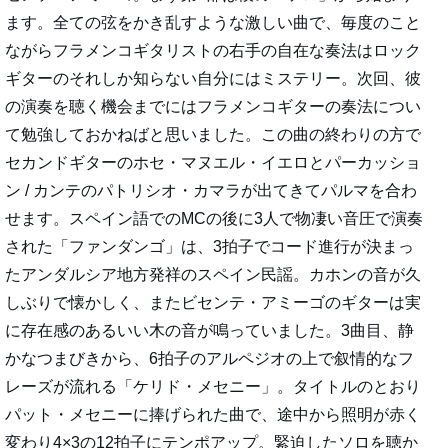
ます。全ての弦をかき乱すような激しい曲で、毎度のこと
ながらフラメンコギタリストの右手の自在な奏法はロック
ギターのそれしか知らない自分にはミステリー。次回、彼
の演奏を聴く機会までにはフラメンコギターの奏法につい
て勉強しておかねばと思いました。この曲の終わりの方で
セカンドギターのホセ・マヌエル・イエロとパーカッショ
ン / カンテのパトリシオ・カマラが出てきてパルマを合わ
せます。スペイン語でのMCの後に3人で物凄い音圧で演奏
された「ファンダンゴ」は、3拍子でコード進行が決まっ
たアンダルシア地方発祥のスペイン民謡。カホンの音が久
しぶりで懐かしく、またビセンテ・アミーゴのギターは実
に存在感のあるいい木の音が鳴っていました。3曲目、静
かなつまびきから、6拍子のアルペジオの上で叙情的なフ
レーズが流れる「ケリド・メセニー」。タイトルのとおり
パット・メセニーに捧げられた曲で、途中から照明が赤く
変わり4×3の12拍子にテンポアップ。緊迫したソロを聴か