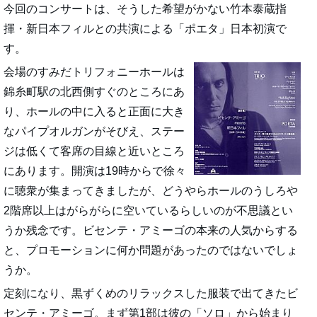
今回のコンサートは、そうした希望がかない竹本泰蔵指
揮・新日本フィルとの共演による「ポエタ」日本初演で
す。
会場のすみだトリフォニーホールは
錦糸町駅の北西側すぐのところにあ
り、ホールの中に入ると正面に大き
なパイプオルガンがそびえ、ステー
ジは低くて客席の目線と近いところ
にあります。開演は19時からで徐々
に聴衆が集まってきましたが、どうやらホールのうしろや
2階席以上はがらがらに空いているらしいのが不思議とい
うか残念です。ビセンテ・アミーゴの本来の人気からする
と、プロモーションに何か問題があったのではないでしょ
うか。
定刻になり、黒ずくめのリラックスした服装で出てきたビ
センテ・アミーゴ。まず第1部は彼の「ソロ」から始まり