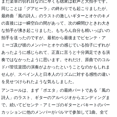
まだ楽章の切れ目なのに早くも聴衆は歓声と大拍手です。
同じことは「グアヒーラ」の終わりでも起こりましたが、
最終曲「風の詩人」のラストの激しいギターとオケのキメ
の直後には一瞬空白の間があって、次の瞬間ひときわ大き
な拍手が沸き起こりました。もちろん自分も精いっぱいの
拍手を送ったのですが、最初から最後までビセンテ・ア
ミーゴ及び彼のメンバーとオケの感じている拍子にずれが
あったように感じられて、正直に言うと十分満足できる演
奏ではなかったように思います。それだけ、原曲でのコル
ドバ管弦楽団の演奏がよかったということなのかもしれま
せんが、スペイン人と日本人のリズムに対する感性の違い
を見せつけられたような気もしました。
アンコールは、まず「ポエタ」の最終パートである「風の
詩人」のラスト、ギターのアルペジオからエンディングま
で。続いてビセンテ・アミーゴのギターとパキートのパー
カッションに他のメンバーがパルマで参加して1曲。全て