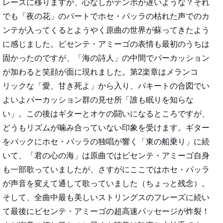
レーズに移りますが、心なしかテンポが遅いような？それ
でも「夜の花」のパートでホセ・パッラの枯れた声でのカ
ンテが入ってくるとようやく原曲の世界が蘇ってきたよう
に感じました。ビセンテ・アミーゴの表情も最初のうちは
固かったのですが、「海の詩人」の中間でパーカッション
が加わると笑顔が面に現れました。第2楽章はメランコ
リックな「愛、甘き死よ」から入り、パキートの合図でい
よいよパーカッション群の見せ所「誰も眠りを知らな
い」。この後はギターとオケの闘いになるところですが、
どうもリズムが噛み合っていない印象を受けます。ギター
をバックにホセ・パッラの独唱が響く「東の船乗り」に続
いて、「君の心の海」は原曲ではビセンテ・アミーゴ自身
も一部歌っていましたが、さすがにここではホセ・パッラ
が声音を変えて通して歌っていました（ちょっと残念）。
そして、全曲中最も美しいストリングスのフレーズに続い
て最後にビセンテ・アミーゴの超高速パッセージが炸裂！