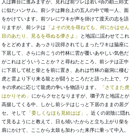
人は舞台に進みますが、見れば前ツレは若い頃の勘三郎丈
に似たハンサム。前シテは舞台上の五人の中で唯一人、面
をかけています。前ツレにワキが声を掛けて渡天の志を語
りますが、前シテは
よその光を尋ねても、何にかはせん
目のあたり、見るを尋ぬる儚さよ
と地謡に謡わせてこれ
をとどめます。あっさり説得されてしまったワキは脇座に
下居して、さらに向こうの竹林に雲が覆いあやしい気色だ
がこれはどういうことか？と尋ねたところ、前シテは正中
に下居して杖と柴とを前に置き、あれは竹林の巌洞に棲む
虎と雲より下り来る龍とが闘うところだと語った上で、ワ
キの求めに応じて龍虎の争いを物語ります。
さてまた虎
はかりそめ
にからクセとなりますが、囃子方と地謡とが
高揚してくる中、しかし前シテはじっと下居のままの居グ
セ。そして
委しくなほも見給はば
、近くの岩陰に隠れ
て見るようにと教えて、日も傾いたからと立ち上がり柴を
肩にかけて、ここから太鼓も加わった来序に乗って中入。