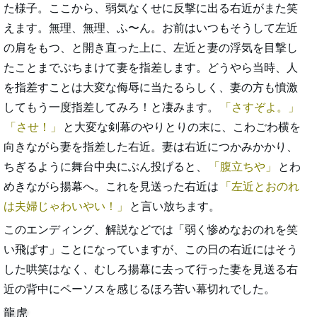
た様子。ここから、弱気なくせに反撃に出る右近がまた笑
えます。無理、無理、ふ〜ん。お前はいつもそうして左近
の肩をもつ、と開き直った上に、左近と妻の浮気を目撃し
たことまでぶちまけて妻を指差します。どうやら当時、人
を指差すことは大変な侮辱に当たるらしく、妻の方も憤激
してもう一度指差してみろ！と凄みます。
さすぞよ。
させ！
と大変な剣幕のやりとりの末に、こわごわ横を
向きながら妻を指差した右近。妻は右近につかみかかり、
ちぎるように舞台中央にぶん投げると、
腹立ちや
とわ
めきながら揚幕へ。これを見送った右近は
左近とおのれ
は夫婦じゃわいやい！
と言い放ちます。
このエンディング、解説などでは「弱く惨めなおのれを笑
い飛ばす」ことになっていますが、この日の右近にはそう
した哄笑はなく、むしろ揚幕に去って行った妻を見送る右
近の背中にペーソスを感じるほろ苦い幕切れでした。
龍虎