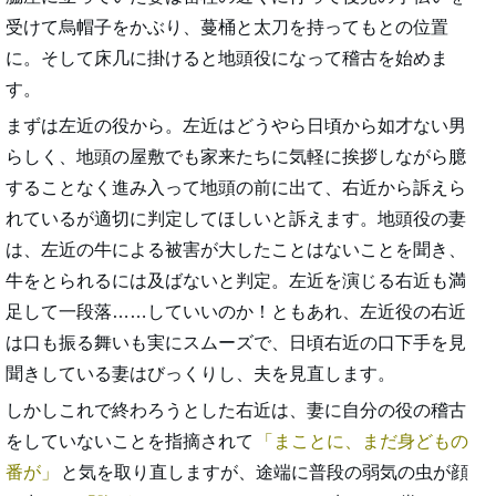
受けて烏帽子をかぶり、蔓桶と太刀を持ってもとの位置
に。そして床几に掛けると地頭役になって稽古を始めま
す。
まずは左近の役から。左近はどうやら日頃から如才ない男
らしく、地頭の屋敷でも家来たちに気軽に挨拶しながら臆
することなく進み入って地頭の前に出て、右近から訴えら
れているが適切に判定してほしいと訴えます。地頭役の妻
は、左近の牛による被害が大したことはないことを聞き、
牛をとられるには及ばないと判定。左近を演じる右近も満
足して一段落……していいのか！ともあれ、左近役の右近
は口も振る舞いも実にスムーズで、日頃右近の口下手を見
聞きしている妻はびっくりし、夫を見直します。
しかしこれで終わろうとした右近は、妻に自分の役の稽古
をしていないことを指摘されて
まことに、まだ身どもの
番が
と気を取り直しますが、途端に普段の弱気の虫が顔