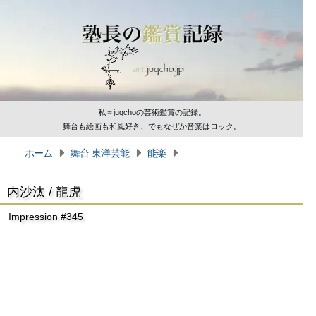
私＝juqchoの芸術鑑賞の記録。
舞台も絵画も和風好き、でもなぜか音楽はロック。
ホーム
舞台 東洋芸能
能楽
内沙汰 / 龍虎
Impression #345