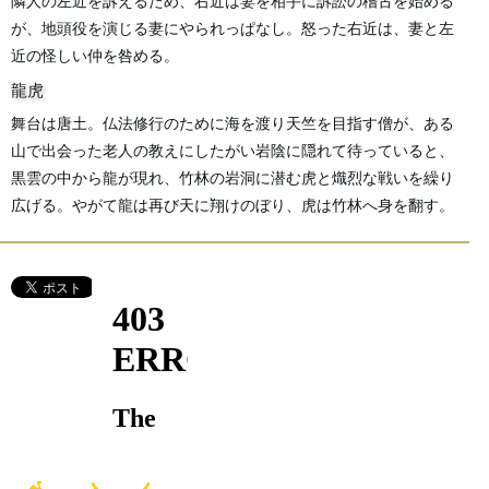
隣人の左近を訴えるため、右近は妻を相手に訴訟の稽古を始める
が、地頭役を演じる妻にやられっぱなし。怒った右近は、妻と左
近の怪しい仲を咎める。
龍虎
舞台は唐土。仏法修行のために海を渡り天竺を目指す僧が、ある
山で出会った老人の教えにしたがい岩陰に隠れて待っていると、
黒雲の中から龍が現れ、竹林の岩洞に潜む虎と熾烈な戦いを繰り
広げる。やがて龍は再び天に翔けのぼり、虎は竹林へ身を翻す。