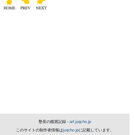
塾長の鑑賞記録 -
art.juqcho.jp
このサイトの制作者情報は
juqcho.jp
に記載しています。