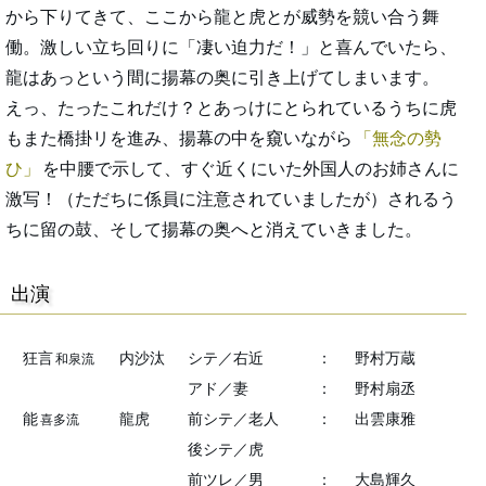
から下りてきて、ここから龍と虎とが威勢を競い合う舞
働。激しい立ち回りに「凄い迫力だ！」と喜んでいたら、
龍はあっという間に揚幕の奥に引き上げてしまいます。
えっ、たったこれだけ？とあっけにとられているうちに虎
もまた橋掛リを進み、揚幕の中を窺いながら
無念の勢
ひ
を中腰で示して、すぐ近くにいた外国人のお姉さんに
激写！（ただちに係員に注意されていましたが）されるう
ちに留の鼓、そして揚幕の奥へと消えていきました。
出演
狂言
内沙汰
シテ／右近
：
野村万蔵
和泉流
アド／妻
：
野村扇丞
能
龍虎
前シテ／老人
：
出雲康雅
喜多流
後シテ／虎
前ツレ／男
：
大島輝久