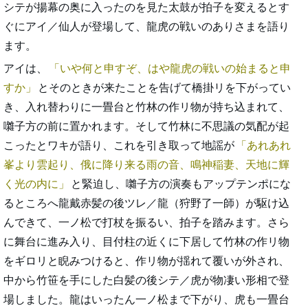
シテが揚幕の奥に入ったのを見た太鼓が拍子を変えるとす
ぐにアイ／仙人が登場して、龍虎の戦いのありさまを語り
ます。
アイは、
いや何と申すぞ、はや龍虎の戦いの始まると申
すか
とそのときが来たことを告げて橋掛リを下がってい
き、入れ替わりに一畳台と竹林の作リ物が持ち込まれて、
囃子方の前に置かれます。そして竹林に不思議の気配が起
こったとワキが語り、これを引き取って地謡が
あれあれ
峯より雲起り、俄に降り来る雨の音、鳴神稲妻、天地に輝
く光の内に
と緊迫し、囃子方の演奏もアップテンポにな
るところへ龍戴赤髪の後ツレ／龍（狩野了一師）が駆け込
んできて、一ノ松で打杖を振るい、拍子を踏みます。さら
に舞台に進み入り、目付柱の近くに下居して竹林の作リ物
をギロリと睨みつけると、作リ物が揺れて覆いが外され、
中から竹笹を手にした白髪の後シテ／虎が物凄い形相で登
場しました。龍はいったん一ノ松まで下がり、虎も一畳台