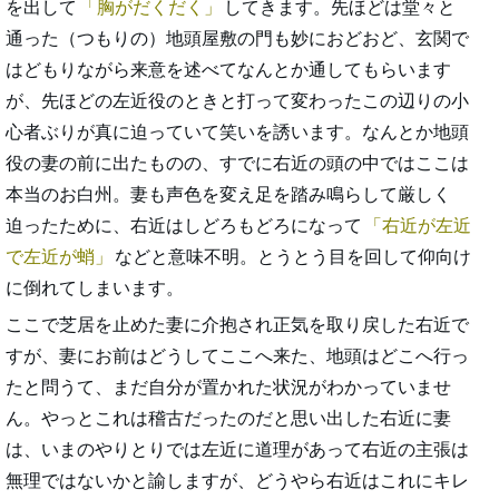
を出して
胸がだくだく
してきます。先ほどは堂々と
通った（つもりの）地頭屋敷の門も妙におどおど、玄関で
はどもりながら来意を述べてなんとか通してもらいます
が、先ほどの左近役のときと打って変わったこの辺りの小
心者ぶりが真に迫っていて笑いを誘います。なんとか地頭
役の妻の前に出たものの、すでに右近の頭の中ではここは
本当のお白州。妻も声色を変え足を踏み鳴らして厳しく
迫ったために、右近はしどろもどろになって
右近が左近
で左近が蛸
などと意味不明。とうとう目を回して仰向け
に倒れてしまいます。
ここで芝居を止めた妻に介抱され正気を取り戻した右近で
すが、妻にお前はどうしてここへ来た、地頭はどこへ行っ
たと問うて、まだ自分が置かれた状況がわかっていませ
ん。やっとこれは稽古だったのだと思い出した右近に妻
は、いまのやりとりでは左近に道理があって右近の主張は
無理ではないかと諭しますが、どうやら右近はこれにキレ