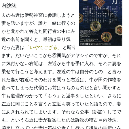
内沙汰
夫の右近は伊勢神宮に参詣しようと
妻を誘いますが、誰と一緒に行くの
かと聞かれて答えた同行者の中に左
近の名前を聞くと、最初は乗り気
だった妻は
いやでござる
と断り
ます。だいたいここから雰囲気がアヤシイのですが、それ
に気付かない右近は、左近から牛を手に入れ、それに妻を
乗せて行こうと考えます。左近の牛は自分のもの、と言わ
れた妻が右近にそのわけを問うと右近は、牛が田の作物を
食べてしまった代償にお前はうちのものだと言い聞かすと
牛も道理がわかって「もう」と返事をしたといい、さらに
左近に同じことを言うと左近も笑っていたと語るので、妻
にあきれられてしまいます。それなら公事（訴訟）してで
も、という右近に妻が提案したのは訴訟の稽古＝内沙汰。
脇座に立っていた妻は笛柱の近くに行って後見の手伝いを