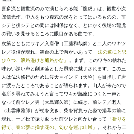
喜多流と観世流のみで演じられる能「龍虎」は、観世小次
郎信光作。中入をもつ複式の形をとってはいるものの、前
シテと後シテとの間には関係はなく、とにかく後場の龍虎
の戦いを見せるところに眼目がある曲です。
次第とともにワキ／入唐僧（工藤和哉師）と二人のワキツ
レ／従僧が現れ、舞台の上で向かいあって
法の道にと思
ひ立つ、浪路遥けき船路かな
。まず、このワキの枯れた
味わい深い声と削ぎ落とした風貌に魅了されます。この三
人は仏法修行のために渡天＝インド（天竺）を目指して唐
に渡ったところであることが語られます。山人が来たので
名所を尋ねてみようと言ってワキが脇座につくと一声と
なって前ツレ／男（大島輝久師）に続き、前シテ／老人
（出雲康雅師）が杖を突き、柴を背負った姿で揚幕の前に
現れ、一ノ松で振り返った前ツレと向かい合って
折りを
得て、春の薪に挿す花の、匂ひを運ぶ山嵐
。それから二