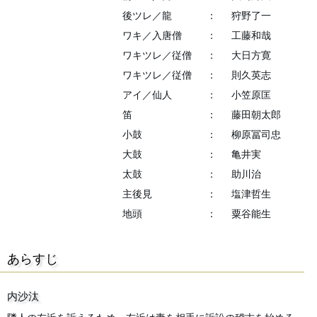
後ツレ／龍
：
狩野了一
ワキ／入唐僧
：
工藤和哉
ワキツレ／従僧
：
大日方寛
ワキツレ／従僧
：
則久英志
アイ／仙人
：
小笠原匡
笛
：
藤田朝太郎
小鼓
：
柳原冨司忠
大鼓
：
亀井実
太鼓
：
助川治
主後見
：
塩津哲生
地頭
：
粟谷能生
あらすじ
内沙汰