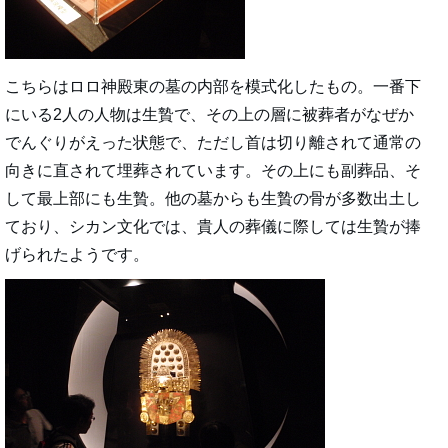
こちらはロロ神殿東の墓の内部を模式化したもの。一番下
にいる2人の人物は生贄で、その上の層に被葬者がなぜか
でんぐりがえった状態で、ただし首は切り離されて通常の
向きに直されて埋葬されています。その上にも副葬品、そ
して最上部にも生贄。他の墓からも生贄の骨が多数出土し
ており、シカン文化では、貴人の葬儀に際しては生贄が捧
げられたようです。