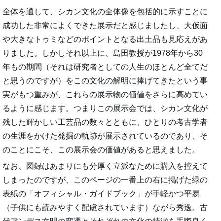
全体を通して、シカン文化の全体像を包括的に示すことに
成功した非常によくできた展示だと感じましたし、大仮面
や大きなトゥミなどのポイントとなる出土品も見応えがあ
りました。しかしそれ以上に、島田教授が1978年から30
年もの期間（それは研究者としての人生のほとんど全てだ
と思うのですが）をこの文化の解明に捧げてきたという事
実がもつ重みが、これらの展示物の価値をさらに高めてい
るように感じます。つまりこの展示会では、シカン文化が
残した輝かしい工芸品の数々とともに、ひとりの考古学者
の生涯をかけた発掘の軌跡が展示されているのであり、そ
のことにこそ、この展示会の価値があると思えました。
なお、図録はあまりにも分厚く立派なために購入を控えて
しまったのですが、このページの一番上の右に掲げた緑の
表紙の「オフィシャル・ガイドブック」が手軽かつ平易
（子供にも読みやすく配慮されています）ながら秀逸。古