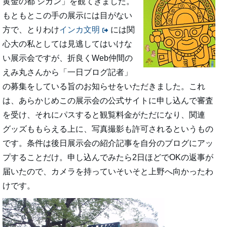
黄金の都 シカン」を観てきました。
もともとこの手の展示には目がない
方で、とりわけ
インカ文明
には関
心大の私としては見逃してはいけな
い展示会ですが、折良くWeb仲間の
えみ丸さんから「一日ブログ記者」
の募集をしている旨のお知らせをいただきました。これ
は、あらかじめこの展示会の公式サイトに申し込んで審査
を受け、それにパスすると観覧料金がただになり、関連
グッズももらえる上に、写真撮影も許可されるというもの
です。条件は後日展示会の紹介記事を自分のブログにアッ
プすることだけ。申し込んでみたら2日ほどでOKの返事が
届いたので、カメラを持っていそいそと上野へ向かったわ
けです。