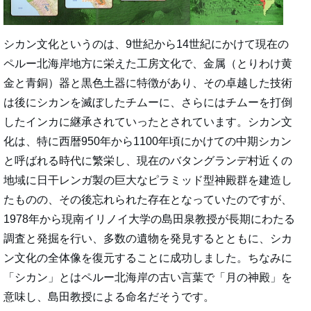
シカン文化というのは、9世紀から14世紀にかけて現在の
ペルー北海岸地方に栄えた工房文化で、金属（とりわけ黄
金と青銅）器と黒色土器に特徴があり、その卓越した技術
は後にシカンを滅ぼしたチムーに、さらにはチムーを打倒
したインカに継承されていったとされています。シカン文
化は、特に西暦950年から1100年頃にかけての中期シカン
と呼ばれる時代に繁栄し、現在のバタングランデ村近くの
地域に日干レンガ製の巨大なピラミッド型神殿群を建造し
たものの、その後忘れられた存在となっていたのですが、
1978年から現南イリノイ大学の島田泉教授が長期にわたる
調査と発掘を行い、多数の遺物を発見するとともに、シカ
ン文化の全体像を復元することに成功しました。ちなみに
「シカン」とはペルー北海岸の古い言葉で「月の神殿」を
意味し、島田教授による命名だそうです。