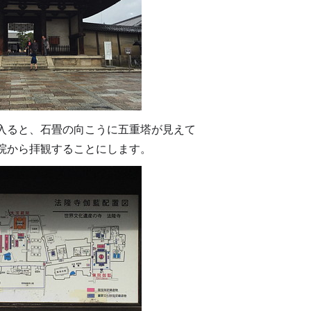
入ると、石畳の向こうに五重塔が見えて
院から拝観することにします。