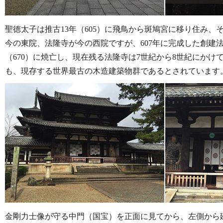
聖徳太子は推古13年（605）に飛鳥から斑鳩宮に移り住み
今の東院、法隆寺が今の西院ですが、607年に完成した創建
（670）に焼亡し、現在残る法隆寺は7世紀から8世紀にか
も、現存する世界最古の木造建築物群であるとされています
金剛力士像が守る中門（国宝）を正面に見てから、左側から