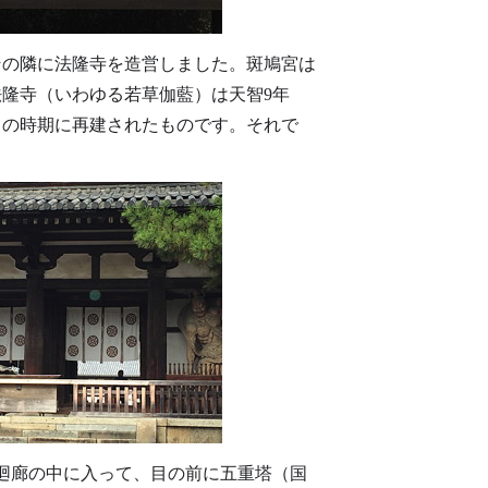
、その隣に法隆寺を造営しました。斑鳩宮は
法隆寺（いわゆる若草伽藍）は天智9年
けての時期に再建されたものです。それで
。
廻廊の中に入って、目の前に五重塔（国