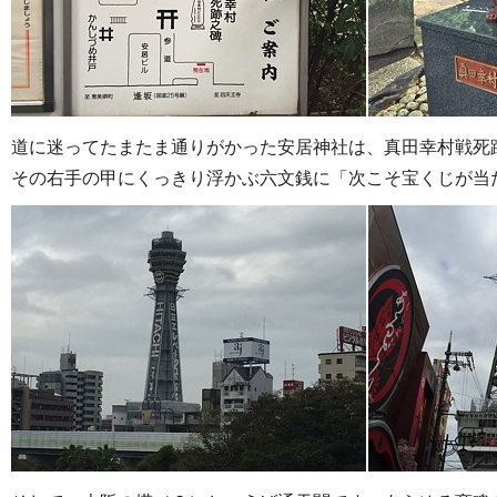
道に迷ってたまたま通りがかった安居神社は、真田幸村戦死
その右手の甲にくっきり浮かぶ六文銭に「次こそ宝くじが当