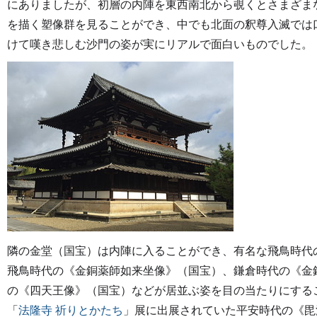
にありましたが、初層の内陣を東西南北から覗くとさまざま
を描く塑像群を見ることができ、中でも北面の釈尊入滅では
けて嘆き悲しむ沙門の姿が実にリアルで面白いものでした。
隣の金堂（国宝）は内陣に入ることができ、有名な飛鳥時代
飛鳥時代の《金銅薬師如来坐像》（国宝）、鎌倉時代の《金
の《四天王像》（国宝）などが居並ぶ姿を目の当たりにするこ
「
法隆寺 祈りとかたち
」展に出展されていた平安時代の《毘