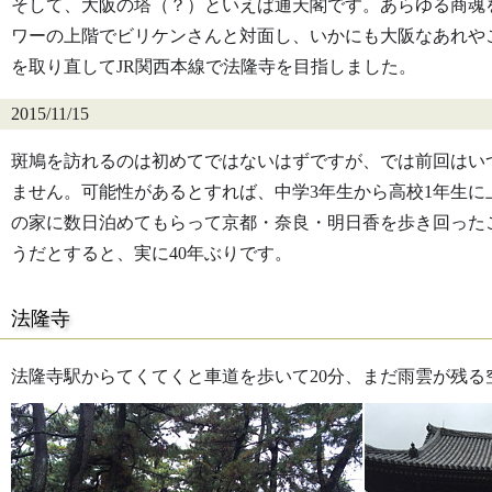
そして、大阪の塔（？）といえば通天閣です。あらゆる商魂
ワーの上階でビリケンさんと対面し、いかにも大阪なあれや
を取り直してJR関西本線で法隆寺を目指しました。
2015/11/15
斑鳩を訪れるのは初めてではないはずですが、では前回はい
ません。可能性があるとすれば、中学3年生から高校1年生
の家に数日泊めてもらって京都・奈良・明日香を歩き回った
うだとすると、実に40年ぶりです。
法隆寺
法隆寺駅からてくてくと車道を歩いて20分、まだ雨雲が残る