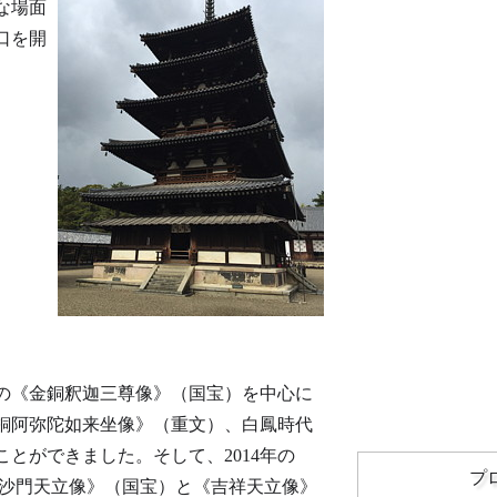
な場面
口を開
の《金銅釈迦三尊像》（国宝）を中心に
銅阿弥陀如来坐像》（重文）、白鳳時代
とができました。そして、2014年の
プ
沙門天立像》（国宝）と《吉祥天立像》