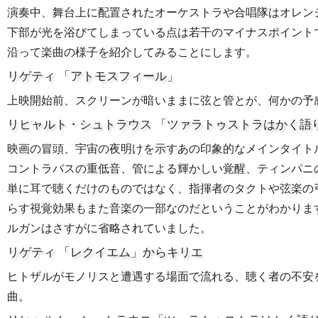
演奏中、舞台上に配置されたオーケストラや合唱隊はオレン
下部が光を浴びてしまっている点は若干のマイナスポイント
沿って楽曲の様子を紹介してみることにします。
リゲティ 「アトモスフィール」
上映開始前、スクリーンが暗いままに弦と管とが、何かの予
リヒャルト・シュトラウス 「ツァラトゥストラはかく語
映画の冒頭、宇宙の夜明けを示すあの印象的なメインタイト
コントラバスの重低音、管による輝かしい覚醒、ティンパニ
単に耳で聴くだけのものではなく、指揮者のタクトや弦楽の
らす視覚効果もまた音楽の一部なのだということがわかりま
ルガンはさすがに省略されていました。
リゲティ 「レクイエム」からキリエ
ヒトザルがモノリスと遭遇する場面で流れる、聴く者の不安
曲。