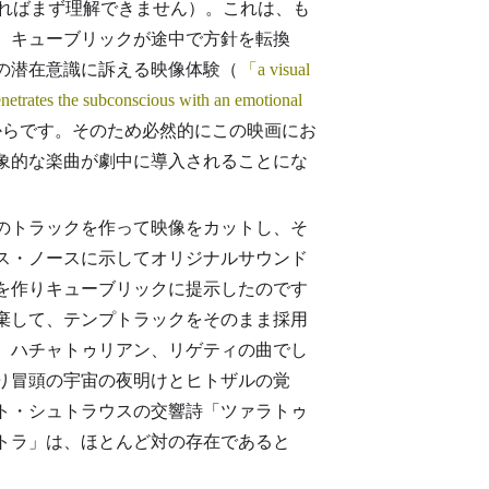
ければまず理解できません）。これは、も
、キューブリックが途中で方針を転換
の潜在意識に訴える映像体験（
a visual
enetrates the subconscious with an emotional
からです。そのため必然的にこの映画にお
象的な楽曲が劇中に導入されることにな
のトラックを作って映像をカットし、そ
クス・ノースに示してオリジナルサウンド
曲を作りキューブリックに提示したのです
棄して、テンプトラックをそのまま採用
、ハチャトゥリアン、リゲティの曲でし
り冒頭の宇宙の夜明けとヒトザルの覚
ト・シュトラウスの交響詩「ツァラトゥ
ストラ」は、ほとんど対の存在であると