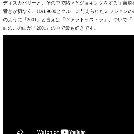
ディスカバリーと、その中で黙々とジョギングをする宇宙飛
響きが切なく、HAL9000とクルーに与えられたミッション
のように『2001』と言えば「ツァラトゥストラ」、ついで
面のこの曲が『2001』の中で最も好きです。