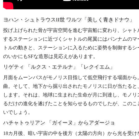
ヨハン・シュトラウスII世 ワルツ「美しく青きドナウ」
投げ上げられた骨が宇宙空間を進む宇宙船に変わり、シャト
するステーションに近づくシャトルの尾翼にはパンナムのマ
トルの動きと、ステーションに入るために姿勢を制御するシ
のいかにもSFな造形は見応えがあります。
リゲティ 「ルクス・エテルナ」「レクイエム」
月面をムーンバスがモノリス目指して低空飛行する場面から
曲。そして、地下から掘り出されたモノリスに日が当たると
します。それは、地球に生まれた生命が月に到達し、モノリ
るだけの進化を遂げたことを知らせるものでしたが、このこ
いでしょう。
ハチャトゥリアン 「ガイーヌ」からアダージョ
18カ月後、暗い宇宙の中を後方（太陽の方向）から光を受