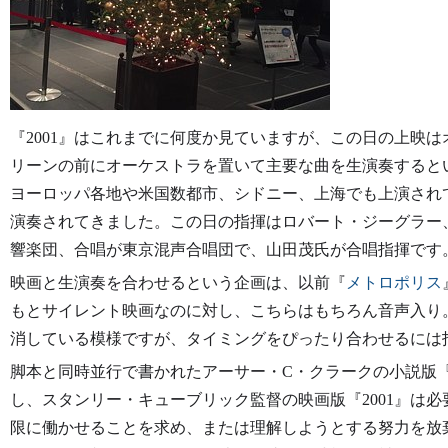
『2001』はこれまでに何度か見ていますが、この日の上映
リーンの前にオーケストラを置いて主要な曲を生演奏するとい
ヨーロッパ各地や米国数都市、シドニー、上海でも上演され
演奏されてきました。この日の指揮はロバート・ジーグラー
響楽団、合唱が東京混声合唱団で、山田茂氏が合唱指揮です
映画と生演奏を合わせるという企画は、以前『
メトロポリス
もとサイレント映画なのに対し、こちらはもちろん音声入り
消している模様ですが、タイミングをぴったり合わせるには
脚本と同時並行で書かれたアーサー・C・クラークの小説版『
し、スタンリー・キューブリック監督の映画版『2001』は
限に働かせることを求め、または理解しようとする努力を放