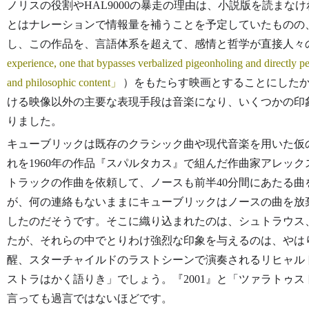
ノリスの役割やHAL9000の暴走の理由は、小説版を読まな
とはナレーションで情報量を補うことを予定していたものの
し、この作品を、言語体系を超えて、感情と哲学が直接人々
experience, one that bypasses verbalized pigeonholing and directly p
and philosophic content
）をもたらす映画とすることにした
ける映像以外の主要な表現手段は音楽になり、いくつかの印
りました。
キューブリックは既存のクラシック曲や現代音楽を用いた仮
れを1960年の作品『スパルタカス』で組んだ作曲家アレッ
トラックの作曲を依頼して、ノースも前半40分間にあたる
が、何の連絡もないままにキューブリックはノースの曲を放
したのだそうです。そこに織り込まれたのは、シュトラウス
たが、それらの中でとりわけ強烈な印象を与えるのは、やは
醒、スターチャイルドのラストシーンで演奏されるリヒャル
ストラはかく語りき」でしょう。『2001』と「ツァラトゥ
言っても過言ではないほどです。