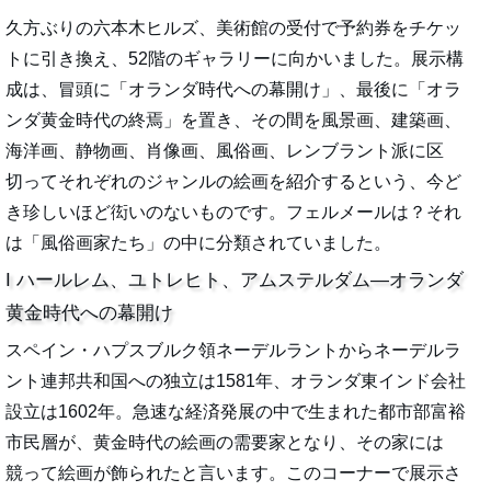
久方ぶりの六本木ヒルズ、美術館の受付で予約券をチケッ
トに引き換え、52階のギャラリーに向かいました。展示構
成は、冒頭に「オランダ時代への幕開け」、最後に「オラ
ンダ黄金時代の終焉」を置き、その間を風景画、建築画、
海洋画、静物画、肖像画、風俗画、レンブラント派に区
切ってそれぞれのジャンルの絵画を紹介するという、今ど
き珍しいほど衒いのないものです。フェルメールは？それ
は「風俗画家たち」の中に分類されていました。
I ハールレム、ユトレヒト、アムステルダム―オランダ
黄金時代への幕開け
スペイン・ハプスブルク領ネーデルラントからネーデルラ
ント連邦共和国への独立は1581年、オランダ東インド会社
設立は1602年。急速な経済発展の中で生まれた都市部富裕
市民層が、黄金時代の絵画の需要家となり、その家には
競って絵画が飾られたと言います。このコーナーで展示さ