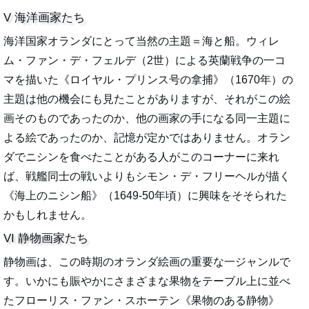
V 海洋画家たち
海洋国家オランダにとって当然の主題＝海と船。ウィレ
ム・ファン・デ・フェルデ（2世）による英蘭戦争の一コ
マを描いた《ロイヤル・プリンス号の拿捕》（1670年）の
主題は他の機会にも見たことがありますが、それがこの絵
画そのものであったのか、他の画家の手になる同一主題に
よる絵であったのか、記憶が定かではありません。オラン
ダでニシンを食べたことがある人がこのコーナーに来れ
ば、戦艦同士の戦いよりもシモン・デ・フリーヘルが描く
《海上のニシン船》（1649-50年頃）に興味をそそられた
かもしれません。
VI 静物画家たち
静物画は、この時期のオランダ絵画の重要な一ジャンルで
す。いかにも賑やかにさまざまな果物をテーブル上に並べ
たフローリス・ファン・スホーテン《果物のある静物》