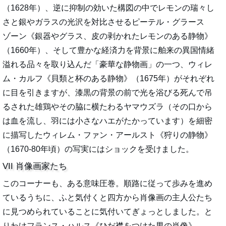
（1628年）、逆に抑制の効いた構図の中でレモンの瑞々し
さと銀やガラスの光沢を対比させるピーテル・グラース
ゾーン《銀器やグラス、皮の剥かれたレモンのある静物》
（1660年）、そして豊かな経済力を背景に舶来の異国情緒
溢れる品々を取り込んだ「豪華な静物画」の一つ、ウィレ
ム・カルフ《貝類と杯のある静物》（1675年）がそれぞれ
に目を引きますが、漆黒の背景の前で光を浴びる死んで吊
るされた雄鶏やその脇に横たわるヤマウズラ（その口から
は血を流し、羽には小さなハエがたかっています）を細密
に描写したウィレム・ファン・アールスト《狩りの静物》
（1670-80年頃）の写実にはショックを受けました。
VII 肖像画家たち
このコーナーも、ある意味圧巻。順路に従って歩みを進め
ているうちに、ふと気付くと四方から肖像画の主人公たち
に見つめられていることに気付いてぎょっとしました。と
りわけフランス・ハルス《ひだ襟をつけた男の肖像》