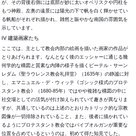
が、その背後右側には底部が妙に太いオベリスクや円柱を
もつ神殿、左奥の遠景には陽光の下で帆を白く輝かせてい
る帆船がそれぞれ描かれ、雑然と賑やかな南国の雰囲気を
示しています。
IV 建築画家たち
ここでは、主として教会内部の絵画を描いた画家の作品が
とりあげられます。なんとなく後のエッシャーに通じる幾
何学的な構図と質素な内陣の様子を描くピーテル・サーン
レダム《聖ラウレンス教会礼拝堂》（1635年）の静謐に対
し、エマニュエル・デ・ウィッテ《ゴシック様式のプロテ
スタント教会》（1680-85年）ではやや複雑な構図の中に
社交場としての活気が付け加えられていて趣きが異なりま
すが、共通しているのは上述のとおりカトリック的な宗教
図像が一切排除されていること。また、後者に描かれてい
るようにプロテスタント教会ではパイプオルガンが重要な
位置を占めているというのは、初めて得た知見でした。