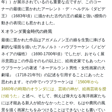
年））が展示されているのも重要な点ですが、このコー
ナーの最後に置かれたアーレント・デ・ヘルデル《ダビデ
王》（1683年頃）に描かれた古代の王の威厳と強い感情の
動きの表現にも惹かれました。
X オランダ黄金時代の終焉
最後に置かれた作品はアガメムノン王の娘を生贄に捧げる
劇的な場面を描いたアルノルト・ハウブラーケン《ノピゲ
ネイアの犠牲》（1690-1700年頃）でしたが、おそらく展
示意図はこの作品そのもの以上に、絵画史家でもあったハ
ウブラーケンの著述『ネーデルラント男性・女性画家の大
劇場』（1718-21年刊）の記述を引用することにあったと
思われます。その中でハウブラーケンは
1560年から
1660年の時期のオランダには、芸術の神が、絵画芸術を授
け給うた
と述べ、そして、例えば偉大なる海洋画家たち
には才能ある新人が続かなかったことや、もはや農民の風
景を描く画家たちをみつけることはできないとも書いてい