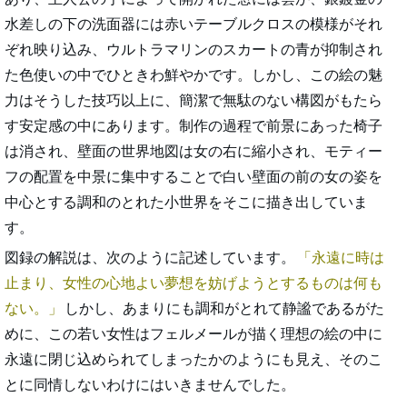
水差しの下の洗面器には赤いテーブルクロスの模様がそれ
ぞれ映り込み、ウルトラマリンのスカートの青が抑制され
た色使いの中でひときわ鮮やかです。しかし、この絵の魅
力はそうした技巧以上に、簡潔で無駄のない構図がもたら
す安定感の中にあります。制作の過程で前景にあった椅子
は消され、壁面の世界地図は女の右に縮小され、モティー
フの配置を中景に集中することで白い壁面の前の女の姿を
中心とする調和のとれた小世界をそこに描き出していま
す。
図録の解説は、次のように記述しています。
永遠に時は
止まり、女性の心地よい夢想を妨げようとするものは何も
ない。
しかし、あまりにも調和がとれて静謐であるがた
めに、この若い女性はフェルメールが描く理想の絵の中に
永遠に閉じ込められてしまったかのようにも見え、そのこ
とに同情しないわけにはいきませんでした。