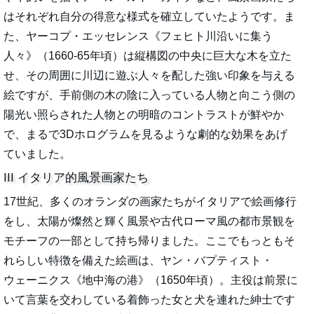
はそれぞれ自分の得意な様式を確立していたようです。ま
た、ヤーコプ・エッセレンス《フェヒト川沿いに集う
人々》（1660-65年頃）は縦構図の中央に巨大な木を立た
せ、その周囲に川辺に遊ぶ人々を配した強い印象を与える
絵ですが、手前側の木の陰に入っている人物と向こう側の
陽光い照らされた人物との明暗のコントラストが鮮やか
で、まるで3Dホログラムを見るような劇的な効果をあげ
ていました。
III イタリア的風景画家たち
17世紀、多くのオランダの画家たちがイタリアで絵画修行
をし、太陽が燦然と輝く風景や古代ローマ風の都市景観を
モチーフの一部として持ち帰りました。ここでもっともそ
れらしい特徴を備えた絵画は、ヤン・バプティスト・
ウェーニクス《地中海の港》（1650年頃）。主役は前景に
いて言葉を交わしている着飾った女と犬を連れた紳士です