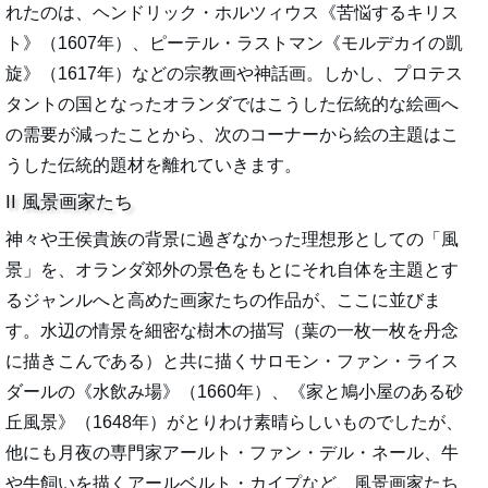
れたのは、ヘンドリック・ホルツィウス《苦悩するキリス
ト》（1607年）、ピーテル・ラストマン《モルデカイの凱
旋》（1617年）などの宗教画や神話画。しかし、プロテス
タントの国となったオランダではこうした伝統的な絵画へ
の需要が減ったことから、次のコーナーから絵の主題はこ
うした伝統的題材を離れていきます。
II 風景画家たち
神々や王侯貴族の背景に過ぎなかった理想形としての「風
景」を、オランダ郊外の景色をもとにそれ自体を主題とす
るジャンルへと高めた画家たちの作品が、ここに並びま
す。水辺の情景を細密な樹木の描写（葉の一枚一枚を丹念
に描きこんである）と共に描くサロモン・ファン・ライス
ダールの《水飲み場》（1660年）、《家と鳩小屋のある砂
丘風景》（1648年）がとりわけ素晴らしいものでしたが、
他にも月夜の専門家アールト・ファン・デル・ネール、牛
や牛飼いを描くアールベルト・カイプなど、風景画家たち