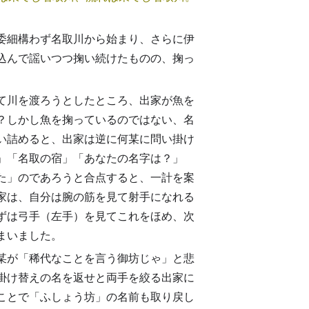
委細構わず名取川から始まり、さらに伊
込んで謡いつつ掬い続けたものの、掬っ
て川を渡ろうとしたところ、出家が魚を
？しかし魚を掬っているのではない、名
い詰めると、出家は逆に何某に問い掛け
」「名取の宿」「あなたの名字は？」
た」のであろうと合点すると、一計を案
家は、自分は腕の筋を見て射手になれる
ずは弓手（左手）を見てこれをほめ、次
まいました。
某が「稀代なことを言う御坊じゃ」と悲
掛け替えの名を返せと両手を絞る出家に
ことで「ふしょう坊」の名前も取り戻し