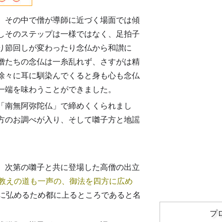
、その中で僧が導師に近づく場面では傾
しそのステップは一様ではなく、足拍子
り節回しが変わったり念仏から和讃に
僧たちの念仏は一糸乱れず、さすがは精
徐々に耳に馴染んでくると身も心も念仏
一端を味わうことができました。
「南無阿弥陀仏」で締めくくられまし
方のお調べが入り、そして囃子方と地謡
。次第の囃子と共に登場した高僧の出立
教えの道も一声の、御法を四方に広め
に弘めるため都に上るところであると名
プ