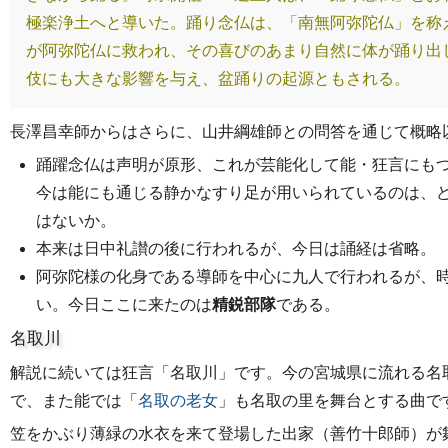
極楽浄土へと導いた。踊り念仏は、「南無阿弥陀仏」を称
が阿弥陀仏に救われ、その喜びのあまり自然に体が踊り出
伎にも大きな影響を与え、盆踊りの起源ともされる。
長澤昌幸師からはさらに、山井綱雄師との問答を通じて概略
踊躍念仏は声明が原形、これが芸能化して能・狂言にも
今は能にも通じる静かなすり足が用いられているのは、
はないか。
本来は日中礼讃の後に行われるが、今日は誦経は省略。
阿弥陀様の化身である導師を中心に九人で行われるが、
い。今日ここに来たのは
精鋭部隊
である。
名取川
解説に続いては狂言「名取川」です。今の宮城県に流れる名
で、また能では「
名取の老女
」も名取の里を舞台とする曲で
笠をかぶり薄緑の水衣を来て登場した出家（善竹十郎師）が