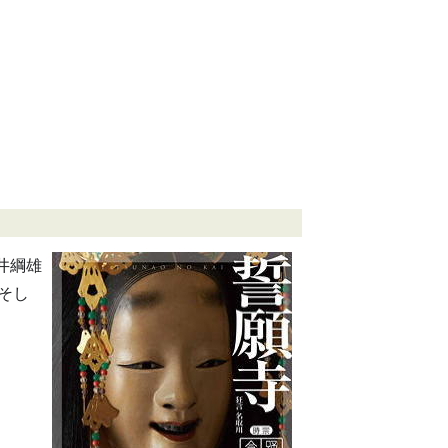
井綱雄
そし