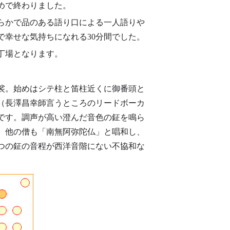
めで終わりました。
らかで品のある語り口による一人語りや
で幸せな気持ちになれる30分間でした。
丁場となります。
裟。始めはシテ柱と笛柱近くに御番頭と
（長澤昌幸師言うところのリードボーカ
です。調声が高い澄んだ音色の鉦を鳴ら
、他の僧も「南無阿弥陀仏」と唱和し、
つの鉦の音程が西洋音階にない不協和な