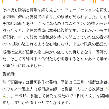
その後も独唱と斉唱を繰り返しつつフォーメーションを変え
き気味に俯いた姿勢でのすり足の移動が見られました。しか
を踏む場面もあり、さらに念仏のリズムやテンポが変わった
移ったりと、全体の構成は意外に複雑です。にもかかわらず
鋭部隊。そして始めは違和感を持って聞こえていた鉦の音が
の中に吸い込まれるような心地になり、中世の民衆の熱狂の
最後は全員が鏡板の松に向かい坐しての祈りとなり、導師の
た。そして導師以下の僧侶たちが退場するとややあって囃子
が舞台上に現れました。
誓願寺
能「誓願寺」は世阿弥作の蔓物、季節は旧三月、場所は京都
のワキ／一遍上人（殿田謙吉師）と従僧二人による次第は
ん
。三熊野に参籠して神託を得たので「四句の文」を諸国
乗り、道行から着キゼリフとなります。