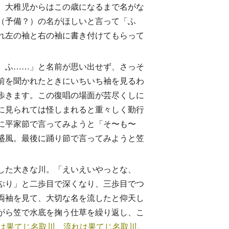
、大稚児からはこの歳になるまで名がな
（予備？）の名がほしいと言って「ふ
れ左の袖と右の袖に書き付けてもらって
、ふ……」と名前が思い出せず、さっそ
前を聞かれたときにいちいち袖を見るわ
歩きます。この復唱の場面が芸尽くしに
に見られては怪しまれると重々しく勤行
に平家節で言ってみようと「そ〜も〜
盛風。最後に踊り節で言ってみようと笠
した大きな川。「えいえいやっとな、
ぶり」と二歩目で深くなり、三歩目でつ
両袖を見て、大切な名を流したと仰天し
がら笠で水底を掬う仕草を繰り返し、こ
は果てじ名取川、流れは果てじ名取川。