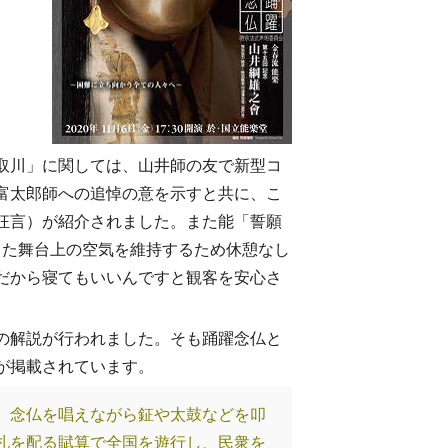
取川」に関しては、山井師の友で新型コ
富太郎師への追悼の意を示すと共に、こ
狂言）が紹介されました。また能「誓願
った舞台上の空気を維持するため休憩なし
だから寝てもいいんですと観客を安心さ
の解説が行われました。そも踊躍念仏と
が掲載されています。
。念仏を唱えながら鉦や太鼓などを叩
札を配る賦算で全国を遊行し、民衆を