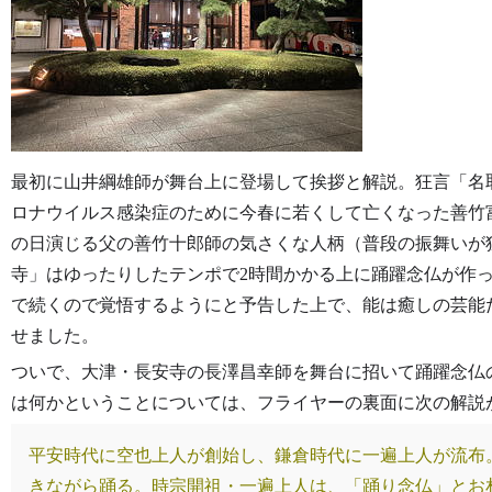
最初に山井綱雄師が舞台上に登場して挨拶と解説。狂言「名
ロナウイルス感染症のために今春に若くして亡くなった善竹
の日演じる父の善竹十郎師の気さくな人柄（普段の振舞いが
寺」はゆったりしたテンポで2時間かかる上に踊躍念仏が作
で続くので覚悟するようにと予告した上で、能は癒しの芸能
せました。
ついで、大津・長安寺の長澤昌幸師を舞台に招いて踊躍念仏
は何かということについては、フライヤーの裏面に次の解説
平安時代に空也上人が創始し、鎌倉時代に一遍上人が流布
きながら踊る。時宗開祖・一遍上人は、「踊り念仏」とお