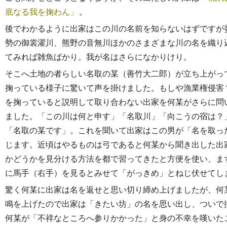
底なる我を掬わん
。
後でわかるように出家はこの川の名前を知らないはずですが
勢の御裳濯川、熊野の音無川ほかのさまざまな川の名を織り
てみれば雑魚ばかり。我が名はさらになかりけり。
そこへ土地の者らしい名取の某（善竹大二郎）が立ち上がっ
掬っている様子に驚いて声を掛けました。もしや漁業権侵害
を掬っていると説明して取り合わない出家を何某がさらに問
ました。「この川は何と申す」「名取川」「向こうの宿は？
「名取の某です」。これを聞いて出家はこの男が「名を取っ
じます。近頃はやるものは弓であると何某から聞き出した出
かどうかを見分ける方法を都で習ってきたと方便を使い、ま
に馬手（右手）を見るとみせて「がっきめ」とねじ伏せてし
驚く何某に出家は名を返せと思い切り締め上げましたが、何
鳴を上げたので出家は「きたい坊」の名を思い出し、ついで
何某が「不祥なところへ参りかかった」と身の不幸を嘆いた