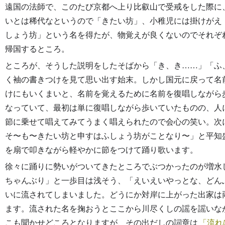
遠国の法師で、このたび京都へ上り比叡山で受戒をした際に
いとは稀代なというので「きたい坊」、小稚児には掛けがえ
しょう坊」という名を得たが、物覚えが良くないのでそれぞ
帰国するところ。
ところが、そうした説明をしたそばから「き、き……」「ふ
く袖の書きつけを見て思い出す始末。しかし国元に戻って名
けにもいくまいと、名前を覚えるために名前を復唱しながら
なっていて、最初は単に復唱しながら歩いていたものの、人
節に乗せて唱えてみてうまく唱えられたので会心の笑い。次
そ〜も〜きたい坊と申すはふしょう坊がことなり〜」と平知
を扇で叩きながら軽やかに節をつけて踊り歌います。
徐々に踊りに勢いがついてきたところでぶつかったのが増水
ちゃんぶり」と一歩目は浅そう、「えいえいやっとな、どん
いに流されてしまいました。どうにか対岸に上がった出家は
ます。流された名を掬おうとここから川尽くしの謡を謡いな
こも聞かせどころとなりますが、その出だしの詞章は
流れ