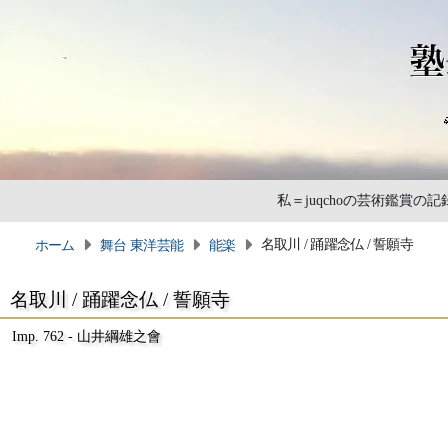
私＝juqchoの芸術鑑賞
名取川 / 踊躍念仏 / 誓願寺
ホーム
舞台 東洋芸能
能楽
名取川 / 踊躍念仏 / 誓願寺
Imp. 762 - 山井綱雄之會