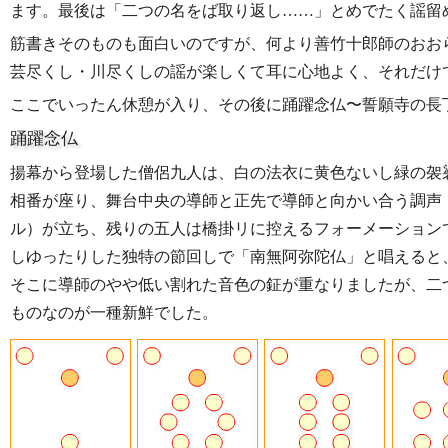
ます。最後は「二つの名をば取り返し……」とめでたく謡留
筋書きそのものも面白いのですが、何より善竹十郎師のおお
芸尽くし・川尽くしの謡が楽しくて耳に心地よく、それだけ
ここでいったん休憩が入り、その後に踊躍念仏〜誓願寺の長
踊躍念仏
揚幕から登場した僧侶九人は、白の法衣に黄色ないし緑の袈
相番が座り、舞台中央の導師と正先で導師と向かい合う調声
ル）が立ち、残りの五人は橋掛リに控えるフォーメーション
しゆったりした独特の節回しで「南無阿弥陀仏」と唱えると
そこに導師のやや低い割れた音色の鉦が重なりましたが、二
ものなのが一種新鮮でした。