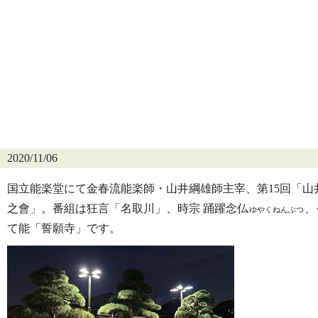
2020/11/06
国立能楽堂にて金春流能楽師・山井綱雄師主宰、第15回「山
之會」。番組は狂言「名取川」、時宗 踊躍念仏
、
ゆやくねんぶつ
て能「誓願寺」です。