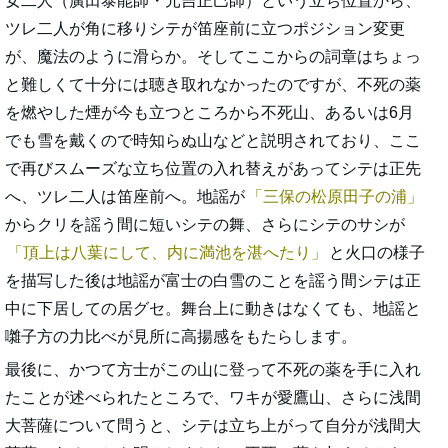
女二人（廣田泰能師・元吉正巳師）という立ち位置から、
ツレ二人が角に移りシテが笛座前に立つポジション変更
が、魔法のように滑らか。そしてここからの詞章はちょっ
と難しくて十分には聴き取れなかったのですが、不死の薬
を燃やした煙が今も立つところから不死山、あるいは6月
でも雪を戴くので時知らぬ山などと説明されており、ここ
で再びスムーズな立ち位置の入れ替えがあってシテは正先
へ、ツレ二人は笛座前へ。地謡が
三保の松原田子の浦
からクリを謡う間に短いシテの舞、さらにシテのサシが
頂上は八葉にして、内に満池を湛へたり
と火口の様子
を描写した後は地謡が富士の白雪のことを謡う間シテは正
中に下居しての居グセ。舞台上に動きはなくても、地謡と
囃子方の力比べが見所に高揚感をもたらします。
最後に、かつて方士がこの山に登って不死の薬を手に入れ
たことが述べられたところで、ワキが愛鷹山、さらに浅間
大菩薩について問うと、シテは立ち上がって自分が浅間大