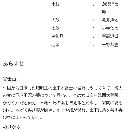
小鼓
：
鵜澤洋太
郎
大鼓
：
亀井洋佑
太鼓
：
小寺佐七
主後見
：
宇髙通成
地頭
：
松野恭憲
あらすじ
富士山
中国から渡来した昭明王の臣下が富士の裾野にやってきて、海人
の女に不老不死の薬について尋ねる。その女は自ら浅間大菩薩、
かぐや姫だと伝え、不老不死の薬を与えると約束し、雲間に姿を
消す。やがて再び雲が開き、かぐや姫が現れ、臣下に薬を与え再
び空に上がっていく。
ぬけから