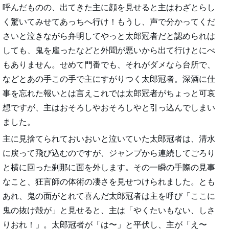
呼んだものの、出てきた主に顔を見せると主はわざとらし
く驚いてみせてあっちへ行け！もうし、声で分かってくだ
さいと泣きながら弁明してやっと太郎冠者だと認められは
しても、鬼を雇ったなどと外聞が悪いから出て行けとにべ
もありません。せめて門番でも、それがダメなら台所で、
などとあの手この手で主にすがりつく太郎冠者。深酒に仕
事を忘れた報いとは言えこれでは太郎冠者がちょっと可哀
想ですが、主はおそろしやおそろしやと引っ込んでしまい
ました。
主に見捨てられておいおいと泣いていた太郎冠者は、清水
に戻って飛び込むのですが、ジャンプから連続してごろり
と横に回った刹那に面を外します。その一瞬の手際の見事
なこと、狂言師の体術の凄さを見せつけられました。とも
あれ、鬼の面がとれて喜んだ太郎冠者は主を呼び「ここに
鬼の抜け殻が」と見せると、主は「やくたいもない、しさ
りおれ！」。太郎冠者が「は〜」と平伏し、主が「え〜