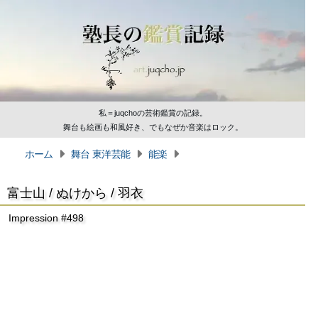
私＝juqchoの芸術鑑賞の記録。
舞台も絵画も和風好き、でもなぜか音楽はロック。
ホーム
舞台 東洋芸能
能楽
富士山 / ぬけから / 羽衣
Impression #498