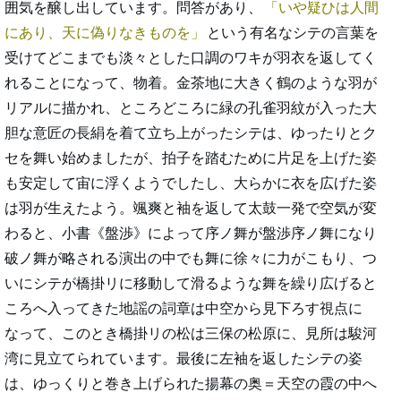
囲気を醸し出しています。問答があり、
いや疑ひは人間
にあり、天に偽りなきものを
という有名なシテの言葉を
受けてどこまでも淡々とした口調のワキが羽衣を返してく
れることになって、物着。金茶地に大きく鶴のような羽が
リアルに描かれ、ところどころに緑の孔雀羽紋が入った大
胆な意匠の長絹を着て立ち上がったシテは、ゆったりとク
セを舞い始めましたが、拍子を踏むために片足を上げた姿
も安定して宙に浮くようでしたし、大らかに衣を広げた姿
は羽が生えたよう。颯爽と袖を返して太鼓一発で空気が変
わると、小書《盤渉》によって序ノ舞が盤渉序ノ舞になり
破ノ舞が略される演出の中でも舞に徐々に力がこもり、つ
いにシテが橋掛リに移動して滑るような舞を繰り広げると
ころへ入ってきた地謡の詞章は中空から見下ろす視点に
なって、このとき橋掛リの松は三保の松原に、見所は駿河
湾に見立てられています。最後に左袖を返したシテの姿
は、ゆっくりと巻き上げられた揚幕の奥＝天空の霞の中へ