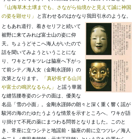
山海草木土壌までも、さながら仙境かと見えて誠に神国
の姿を顕せり
と言わせるのはかなり我田引水のような。
ともあれ道行、着きセリフと続いて
裾野に来てみれば富士山の姿に仰
天。ちょうどそこへ海人がいたので
話を聞いてみようということにな
り、ワキとワキツレは脇座へ下がっ
て前シテ／海人女（金剛永謹師）の
次第となります。
真砂長ずる山川
や富士の鳴沢なるらん
と謡う華麗
な縫箔腰巻姿のシテの面は、優美な
名品「雪の小面」。金剛永謹師の朗々と深く重く響く謡が
駿河の海のたゆたうような情景を示すところへ、ワキが語
り掛けて不死の薬にまつわる問答となりました。このと
き、常座に立つシテと地謡前・脇座の前に立つツレ／海人