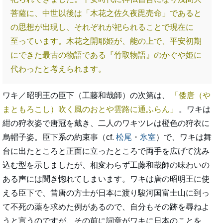
菩薩に、中世以後は「木花之佐久夜毘売命」であると
の思想が出現し、それぞれが祀られることで現在に
至っています。木花之開耶姫が、能の上で、平安初期
にできた最古の物語である『竹取物語』のかぐや姫に
代わったと考えられます。
ワキ／昭明王の臣下（工藤和哉師）の次第は、
倭唐（や
まともろこし）吹く風のおとや雲路に通ふらん
。ワキは
紺の狩衣姿で唐冠を戴き、二人のワキツレは橙色の狩衣に
烏帽子姿。臣下系の約束事（cf.
松尾
・
氷室
）で、ワキは舞
台に出たところと正面に立ったところで両手を広げて沈み
込む型を示しましたが、相変わらず工藤和哉師の味わいの
ある声には聞き惚れてしまいます。ワキは唐の昭明王に使
える臣下で、昔唐の方士が日本に渡り駿河国富士山に到っ
て不死の薬を求めた例があるので、自分もその跡を尋ねよ
うと言うのですが、その前に詞章がワキに日本のことを