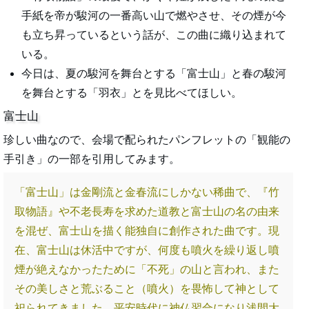
手紙を帝が駿河の一番高い山で燃やさせ、その煙が今
も立ち昇っているという話が、この曲に織り込まれて
いる。
今日は、夏の駿河を舞台とする「富士山」と春の駿河
を舞台とする「羽衣」とを見比べてほしい。
富士山
珍しい曲なので、会場で配られたパンフレットの「観能の
手引き」の一部を引用してみます。
「富士山」は金剛流と金春流にしかない稀曲で、『竹
取物語』や不老長寿を求めた道教と富士山の名の由来
を混ぜ、富士山を描く能独自に創作された曲です。現
在、富士山は休活中ですが、何度も噴火を繰り返し噴
煙が絶えなかったために「不死」の山と言われ、また
その美しさと荒ぶること（噴火）を畏怖して神として
祀られてきました。平安時代に神仏習合になり浅間大