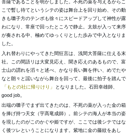
菩薩であることを明かしました。不死の薬を与えるからこ
こで暫し待てというシテの姿は舞台上を回り始め、その動
きも囃子方のテンポも徐々にスピードアップして神性が露
わになり、常座で回ったところで静止。太鼓が入って来序
が奏される中、極めてゆっくりとした歩みで中入となりま
した。
入れ替わりにやってきた間狂言は、浅間大菩薩に仕える末
社。この間語リは大変見応え、聞き応えのあるもので、富
士山の謂れを滔々と述べ、かなり長い舞を伴い、めでたや
なと朗々と謡いながら舞台を回って、最後に拍子を踏んで
もとの社に帰りけり
となりました。石田幸雄師、
good job。
出端の囃子でまず出てきたのは、不死の薬が入った金の箱
を捧げ持つ天女（宇髙竜成師）。前シテの海人が本当の姿
を現したのがこのかぐや姫ですが、ここでは後シテではな
く後ツレということになります。紫地に金の藤紋をあし