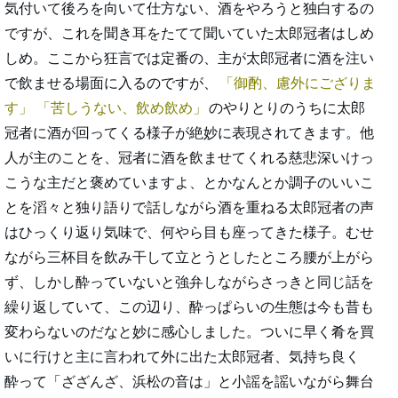
気付いて後ろを向いて仕方ない、酒をやろうと独白するの
ですが、これを聞き耳をたてて聞いていた太郎冠者はしめ
しめ。ここから狂言では定番の、主が太郎冠者に酒を注い
で飲ませる場面に入るのですが、
御酌、慮外にござりま
す
苦しうない、飲め飲め
のやりとりのうちに太郎
冠者に酒が回ってくる様子が絶妙に表現されてきます。他
人が主のことを、冠者に酒を飲ませてくれる慈悲深いけっ
こうな主だと褒めていますよ、とかなんとか調子のいいこ
とを滔々と独り語りで話しながら酒を重ねる太郎冠者の声
はひっくり返り気味で、何やら目も座ってきた様子。むせ
ながら三杯目を飲み干して立とうとしたところ腰が上がら
ず、しかし酔っていないと強弁しながらさっきと同じ話を
繰り返していて、この辺り、酔っぱらいの生態は今も昔も
変わらないのだなと妙に感心しました。ついに早く肴を買
いに行けと主に言われて外に出た太郎冠者、気持ち良く
酔って「ざざんざ、浜松の音は」と小謡を謡いながら舞台