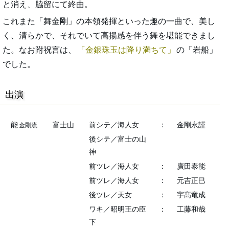
と消え、脇留にて終曲。
これまた「舞金剛」の本領発揮といった趣の一曲で、美し
く、清らかで、それでいて高揚感を伴う舞を堪能できまし
た。なお附祝言は、
金銀珠玉は降り満ちて
の「岩船」
でした。
出演
能
富士山
前シテ／海人女
：
金剛永謹
金剛流
後シテ／富士の山
神
前ツレ／海人女
：
廣田泰能
前ツレ／海人女
：
元吉正巳
後ツレ／天女
：
宇髙竜成
ワキ／昭明王の臣
：
工藤和哉
下