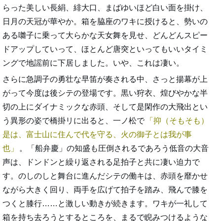
らった美しい長絹、緋大口、まばゆいほど白い面を掛け、
日月の天冠が華やか。箱を脇座のワキに授けると、勢いの
ある囃子に乗って大らかな天女舞を見せ、どんどんスピー
ドアップしていって、ほとんど唐突といってもいいタイミ
ングで地謡前に下居しました。いや、これは凄い。
さらに急調子の勇壮な早笛が奏される中、さっと揚幕が上
がって今度は後シテの登場です。黒い狩衣、煌びやかな半
切の上にダイナミックな赤頭、そして是閑作の大飛出とい
う異形の姿で橋掛リに出ると、一ノ松で
抑（そもそも）
是は、富士山に住んで代を守る、火の御子とは我が事
也
。「船弁慶」の知盛も圧倒されるであろう低音の大音
声は、ドンドンと繰り返される足拍子と共に凄い迫力で
す。のしのしと舞台に進んだシテの働キは、赤頭を靡かせ
ながら大きく回り、両手を広げて拍子を踏み、飛んで膝を
つくと膝行……と激しい動きが続きます。ワキが一礼して
箱を持ち去ろうとするところを、まるで睨みつけるような