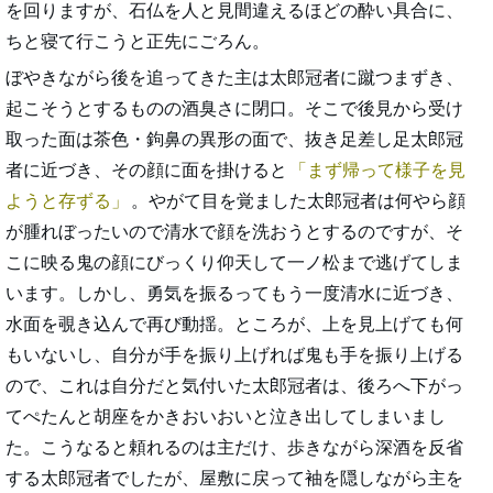
を回りますが、石仏を人と見間違えるほどの酔い具合に、
ちと寝て行こうと正先にごろん。
ぼやきながら後を追ってきた主は太郎冠者に蹴つまずき、
起こそうとするものの酒臭さに閉口。そこで後見から受け
取った面は茶色・鉤鼻の異形の面で、抜き足差し足太郎冠
者に近づき、その顔に面を掛けると
まず帰って様子を見
ようと存ずる
。やがて目を覚ました太郎冠者は何やら顔
が腫れぼったいので清水で顔を洗おうとするのですが、そ
こに映る鬼の顔にびっくり仰天して一ノ松まで逃げてしま
います。しかし、勇気を振るってもう一度清水に近づき、
水面を覗き込んで再び動揺。ところが、上を見上げても何
もいないし、自分が手を振り上げれば鬼も手を振り上げる
ので、これは自分だと気付いた太郎冠者は、後ろへ下がっ
てぺたんと胡座をかきおいおいと泣き出してしまいまし
た。こうなると頼れるのは主だけ、歩きながら深酒を反省
する太郎冠者でしたが、屋敷に戻って袖を隠しながら主を