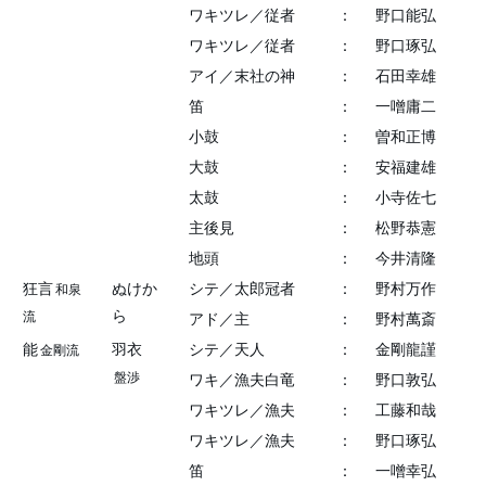
ワキツレ／従者
：
野口能弘
ワキツレ／従者
：
野口琢弘
アイ／末社の神
：
石田幸雄
笛
：
一噌庸二
小鼓
：
曽和正博
大鼓
：
安福建雄
太鼓
：
小寺佐七
主後見
：
松野恭憲
地頭
：
今井清隆
狂言
ぬけか
シテ／太郎冠者
：
野村万作
和泉
ら
流
アド／主
：
野村萬斎
能
羽衣
シテ／天人
：
金剛龍謹
金剛流
盤渉
ワキ／漁夫白竜
：
野口敦弘
ワキツレ／漁夫
：
工藤和哉
ワキツレ／漁夫
：
野口琢弘
笛
：
一噌幸弘