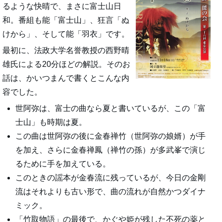
るような快晴で、まさに富士山日
和。番組も能「富士山」、狂言「ぬ
けから」、そして能「羽衣」です。
最初に、法政大学名誉教授の西野晴
雄氏による20分ほどの解説。そのお
話は、かいつまんで書くとこんな内
容でした。
世阿弥は、富士の曲なら夏と書いているが、この「富
士山」も時期は夏。
この曲は世阿弥の後に金春禅竹（世阿弥の娘婿）が手
を加え、さらに金春禅鳳（禅竹の孫）が多武峯で演じ
るために手を加えている。
このときの謡本が金春流に残っているが、今日の金剛
流はそれよりも古い形で、曲の流れが自然かつダイナ
ミック。
「竹取物語」の最後で、かぐや姫が残した不死の薬と