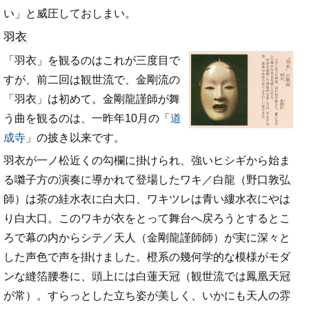
い」と威圧しておしまい。
羽衣
「羽衣」を観るのはこれが三度目で
すが、前二回は観世流で、金剛流の
「羽衣」は初めて。金剛龍謹師が舞
う曲を観るのは、一昨年10月の「
道
成寺
」の披き以来です。
羽衣が一ノ松近くの勾欄に掛けられ、強いヒシギから始ま
る囃子方の演奏に導かれて登場したワキ／白龍（野口敦弘
師）は茶の絓水衣に白大口、ワキツレは青い縷水衣にやは
り白大口。このワキが衣をとって舞台へ戻ろうとするとこ
ろで幕の内からシテ／天人（金剛龍謹師師）が実に深々と
した声色で声を掛けました。橙系の幾何学的な模様がモダ
ンな縫箔腰巻に、頭上には白蓮天冠（観世流では鳳凰天冠
が常）。すらっとした立ち姿が美しく、いかにも天人の雰