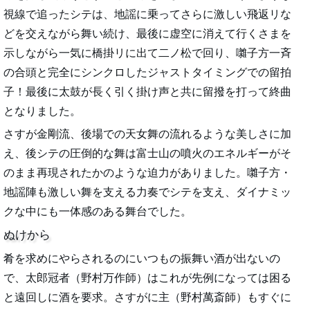
視線で追ったシテは、地謡に乗ってさらに激しい飛返リな
どを交えながら舞い続け、最後に虚空に消えて行くさまを
示しながら一気に橋掛リに出て二ノ松で回り、囃子方一斉
の合頭と完全にシンクロしたジャストタイミングでの留拍
子！最後に太鼓が長く引く掛け声と共に留撥を打って終曲
となりました。
さすが金剛流、後場での天女舞の流れるような美しさに加
え、後シテの圧倒的な舞は富士山の噴火のエネルギーがそ
のまま再現されたかのような迫力がありました。囃子方・
地謡陣も激しい舞を支える力奏でシテを支え、ダイナミッ
クな中にも一体感のある舞台でした。
ぬけから
肴を求めにやらされるのにいつもの振舞い酒が出ないの
で、太郎冠者（野村万作師）はこれが先例になっては困る
と遠回しに酒を要求。さすがに主（野村萬斎師）もすぐに