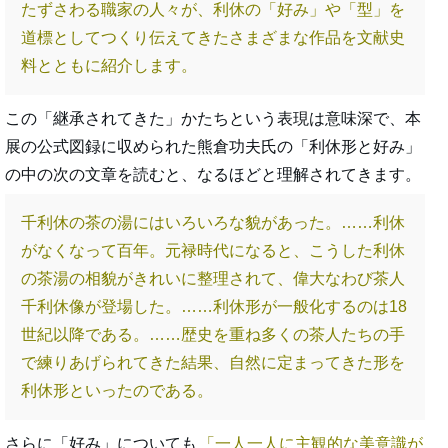
たずさわる職家の人々が、利休の「好み」や「型」を
道標としてつくり伝えてきたさまざまな作品を文献史
料とともに紹介します。
この「継承されてきた」かたちという表現は意味深で、本
展の公式図録に収められた熊倉功夫氏の「利休形と好み」
の中の次の文章を読むと、なるほどと理解されてきます。
千利休の茶の湯にはいろいろな貌があった。……利休
がなくなって百年。元禄時代になると、こうした利休
の茶湯の相貌がきれいに整理されて、偉大なわび茶人
千利休像が登場した。……利休形が一般化するのは18
世紀以降である。……歴史を重ね多くの茶人たちの手
で練りあげられてきた結果、自然に定まってきた形を
利休形といったのである。
さらに「好み」についても
一人一人に主観的な美意識が