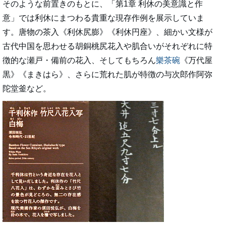
そのような前置きのもとに、「第1章 利休の美意識と作
意」では利休にまつわる貴重な現存作例を展示していま
す。唐物の茶入《利休尻膨》《利休円座》、細かい文様が
古代中国を思わせる胡銅桃尻花入や肌合いがそれぞれに特
徴的な瀬戸・備前の花入、そしてもちろん
樂茶碗
《万代屋
黒》《まきはら》、さらに荒れた肌が特徴の与次郎作阿弥
陀堂釜など。