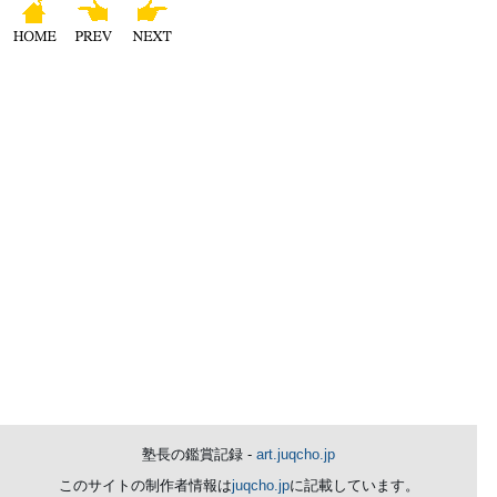
塾長の鑑賞記録 -
art.juqcho.jp
このサイトの制作者情報は
juqcho.jp
に記載しています。