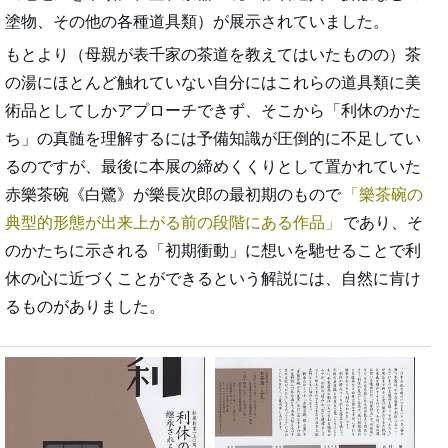
塗物、その他の各種道具類）が展示されていました。
もとより（母親が表千家の茶道を教えてはいたものの）茶
の湯にほとんど触れていない自分にはこれらの道具類に美
術品としてしかアプローチできず、そこから「利休のかた
ち」の真髄を理解するには予備知識が圧倒的に不足してい
るのですが、最後に本展の締めくくりとして置かれていた
赤樂茶碗《白鷺》が樂長次郎の最初期のもので
樂茶碗の
典型的形態が出来上がる前の段階にある作品
であり、そ
のかたちに示される「初期衝動」に想いを馳せることで利
休の心に近づくことができるという解説には、自然に肯け
るものがありました。