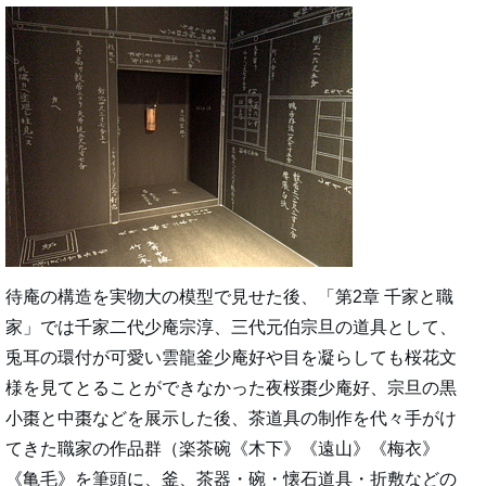
待庵の構造を実物大の模型で見せた後、「第2章 千家と職
家」では千家二代少庵宗淳、三代元伯宗旦の道具として、
兎耳の環付が可愛い雲龍釜少庵好や目を凝らしても桜花文
様を見てとることができなかった夜桜棗少庵好、宗旦の黒
小棗と中棗などを展示した後、茶道具の制作を代々手がけ
てきた職家の作品群（楽茶碗《木下》《遠山》《梅衣》
《亀毛》を筆頭に、釜、茶器・碗・懐石道具・折敷などの