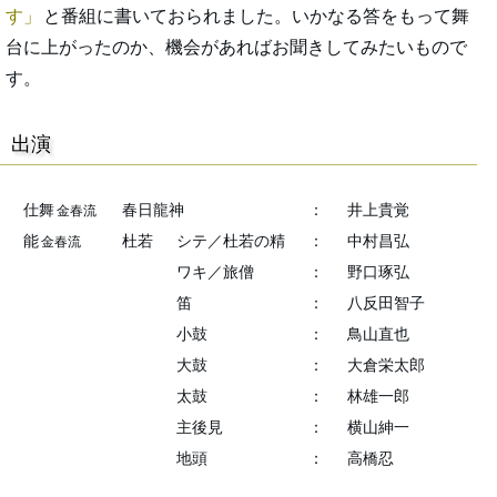
す
と番組に書いておられました。いかなる答をもって舞
台に上がったのか、機会があればお聞きしてみたいもので
す。
出演
仕舞
春日龍神
：
井上貴覚
金春流
能
杜若
シテ／杜若の精
：
中村昌弘
金春流
ワキ／旅僧
：
野口琢弘
笛
：
八反田智子
小鼓
：
鳥山直也
大鼓
：
大倉栄太郎
太鼓
：
林雄一郎
主後見
：
横山紳一
地頭
：
高橋忍