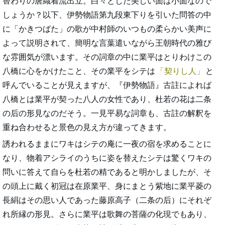
替わりの唐織着流出立。白々とした美しい面は小面なので
しょうか？以下、伊勢物語第九段東下りを引いた問答の中
に「かきつばた」の歌が中村師のいつもの柔らかい美声に
よって説明されて、簡明な言葉遣いながら王朝時代の雅び
な雰囲気が漂います。その詞章の中に業平はとりわけこの
八橋に心をかけたこと、その業平をシテは
契りし人
と
呼んでいることが見えますが、『伊勢物語』古註によれば
八橋とは業平が契った八人の女性であり、杜若の花は二条
の后の形見なのだそう。一見平易な詞章も、古註の解釈を
重ね合わせると景色の見え方が違ってきます。
誘われるままにワキはシテの庵に一夜の宿を求めることに
なり、物着アシライのうちに姿を替えたシテは驚くワキの
問いに答えて自らを杜若の精であると明かしましたが、そ
の頭上に戴く初冠は在原業平、身にまとう紫地に業平菱の
長絹はその思い人であった藤原高子（二条の后）にそれぞ
れ所縁の形見。さらに業平は歌舞の菩薩の化現でもあり、