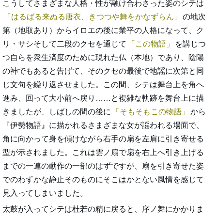
こうしてさまざまな人格・性が融け合わさった姿のシテは
はるばる来ぬる唐衣、きつつや舞をかなずらん
の地次
第（地取あり）からイロエの後に業平の人格になって、ク
リ・サシそして二段のクセを通じて
この物語
を講じつ
つ自らを衆生済度のために現れた仏（本地）であり、陰陽
の神でもあると告げて、そのクセの最後で地謡に次第と同
じ文句を繰り返させました。この間、シテは舞台上を角へ
進み、回って大小前へ戻り……と複雑な軌跡を舞台上に描
きましたが、しばしの間の後に
そもそもこの物語
から
『伊勢物語』に描かれるさまざまな女が謡われる場面で、
角に向かって身を傾けながら右手の扇を左肩に引き寄せる
型が示されました。これは雲ノ扇で扇を右上へ引き上げる
までの一連の動作の一部のはずですが、扇を引き寄せた姿
でのわずかな静止そのものにそこはかとない風情を感じて
見入ってしまいました。
太鼓が入ってシテは杜若の精に戻ると、序ノ舞にかかりま