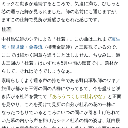
ミックな動きが連続するところで、気迫に満ち、びしっと
芯の通った舞が見られました。師の名前にも通じますが、
まずこの仕舞で見所が覚醒させられた感じです。
杜若
中村昌弘師のシテによる「杜若」。この曲はこれまで
宝生
流
・
観世流
・
金春流
（櫻間金記師）と三度観ているので、
ここでは細かく詞章を追うことはしません。ちなみに、過
去三回の「杜若」はいずれも5月中旬の鑑賞です。題材か
らして、それはそうでしょうなぁ。
素晴らしくよく通る声の持ち主である野口琢弘師のワキ／
旅僧が都から三河の国の八橋にやってきて、今を盛りと咲
き広がる杜若を愛でて
あらうつくしの杜若やな
と正面
を見やり、これを受けて見所の自分が杜若の花の一株に
なったつもりでいるところにいつの間にか引き上げられて
いた幕の内から声を掛けたシテ／杜若の精の姿は、紅白段