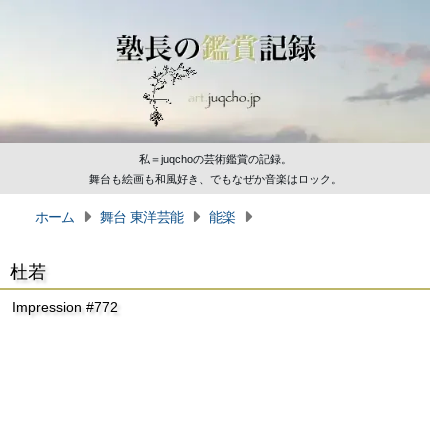
私＝juqchoの芸術鑑賞の記録。
舞台も絵画も和風好き、でもなぜか音楽はロック。
ホーム
舞台 東洋芸能
能楽
杜若
Impression #772