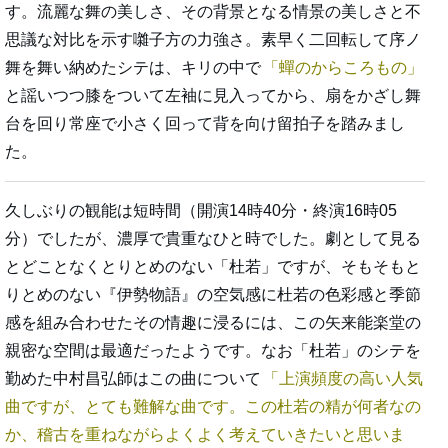
す。流麗な舞の美しさ、その背景となる情景の美しさと不
思議な対比を示す囃子方の力強さ。素早く二回転して序ノ
舞を舞い納めたシテは、キリの中で
蟬のからころもの
と謡いつつ膝をついて左袖に見入ってから、扇をかざし舞
台を回り常座で小さく回って背を向け留拍子を踏みまし
た。
久しぶりの観能は短時間（開演14時40分・終演16時05
分）でしたが、濃厚で貴重なひと時でした。劇として見る
とどことなくとりとめのない「杜若」ですが、そもそもと
りとめのない『伊勢物語』の空気感に杜若の色彩感と季節
感を組み合わせたその情趣に浸るには、この矢来能楽堂の
親密な空間は最適だったようです。なお「杜若」のシテを
勤めた中村昌弘師はこの曲について
上演頻度の高い人気
曲ですが、とても難解な曲です。この杜若の精が何者なの
か、稽古を重ねながらよくよく考えていきたいと思いま