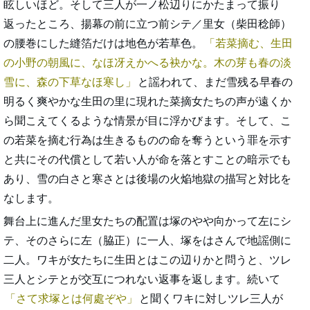
眩しいほど。そして三人が一ノ松辺りにかたまって振り
返ったところ、揚幕の前に立つ前シテ／里女（柴田稔師）
の腰巻にした縫箔だけは地色が若草色。
若菜摘む、生田
の小野の朝風に、なほ冴えかへる袂かな。木の芽も春の淡
雪に、森の下草なほ寒し
と謡われて、まだ雪残る早春の
明るく爽やかな生田の里に現れた菜摘女たちの声が遠くか
ら聞こえてくるような情景が目に浮かびます。そして、こ
の若菜を摘む行為は生きるものの命を奪うという罪を示す
と共にその代償として若い人が命を落とすことの暗示でも
あり、雪の白さと寒さとは後場の火焔地獄の描写と対比を
なします。
舞台上に進んだ里女たちの配置は塚のやや向かって左にシ
テ、そのさらに左（脇正）に一人、塚をはさんで地謡側に
二人。ワキが女たちに生田とはこの辺りかと問うと、ツレ
三人とシテとが交互につれない返事を返します。続いて
さて求塚とは何處ぞや
と聞くワキに対しツレ三人が