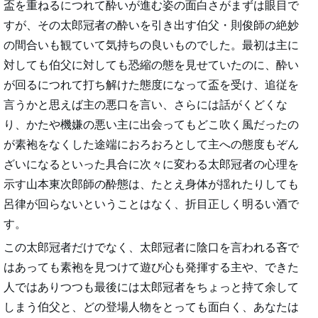
盃を重ねるにつれて酔いが進む姿の面白さがまずは眼目で
すが、その太郎冠者の酔いを引き出す伯父・則俊師の絶妙
の間合いも観ていて気持ちの良いものでした。最初は主に
対しても伯父に対しても恐縮の態を見せていたのに、酔い
が回るにつれて打ち解けた態度になって盃を受け、追従を
言うかと思えば主の悪口を言い、さらには話がくどくな
り、かたや機嫌の悪い主に出会ってもどこ吹く風だったの
が素袍をなくした途端におろおろとして主への態度もぞん
ざいになるといった具合に次々に変わる太郎冠者の心理を
示す山本東次郎師の酔態は、たとえ身体が揺れたりしても
呂律が回らないということはなく、折目正しく明るい酒で
す。
この太郎冠者だけでなく、太郎冠者に陰口を言われる吝で
はあっても素袍を見つけて遊び心も発揮する主や、できた
人ではありつつも最後には太郎冠者をちょっと持て余して
しまう伯父と、どの登場人物をとっても面白く、あなたは