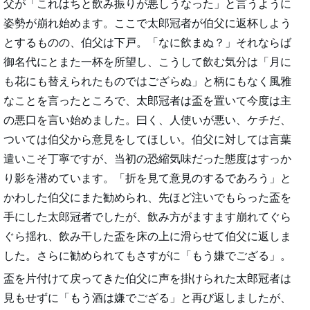
父が「これはちと飲み振りが悪しうなった」と言うように
姿勢が崩れ始めます。ここで太郎冠者が伯父に返杯しよう
とするものの、伯父は下戸。「なに飲まぬ？」それならば
御名代にとまた一杯を所望し、こうして飲む気分は「月に
も花にも替えられたものではござらぬ」と柄にもなく風雅
なことを言ったところで、太郎冠者は盃を置いて今度は主
の悪口を言い始めました。曰く、人使いが悪い、ケチだ、
ついては伯父から意見をしてほしい。伯父に対しては言葉
遣いこそ丁寧ですが、当初の恐縮気味だった態度はすっか
り影を潜めています。「折を見て意見のするであろう」と
かわした伯父にまた勧められ、先ほど注いでもらった盃を
手にした太郎冠者でしたが、飲み方がますます崩れてぐら
ぐら揺れ、飲み干した盃を床の上に滑らせて伯父に返しま
した。さらに勧められてもさすがに「もう嫌でござる」。
盃を片付けて戻ってきた伯父に声を掛けられた太郎冠者は
見もせずに「もう酒は嫌でござる」と再び返しましたが、