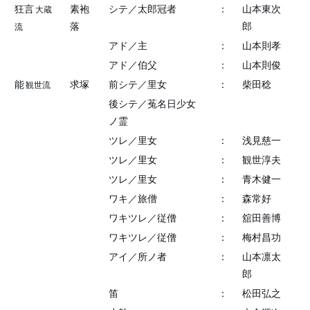
狂言
素袍
シテ／太郎冠者
：
山本東次
大蔵
落
郎
流
アド／主
：
山本則孝
アド／伯父
：
山本則俊
能
求塚
前シテ／里女
：
柴田稔
観世流
後シテ／菟名日少女
ノ霊
ツレ／里女
：
浅見慈一
ツレ／里女
：
観世淳夫
ツレ／里女
：
青木健一
ワキ／旅僧
：
森常好
ワキツレ／従僧
：
舘田善博
ワキツレ／従僧
：
梅村昌功
アイ／所ノ者
：
山本凛太
郎
笛
：
松田弘之