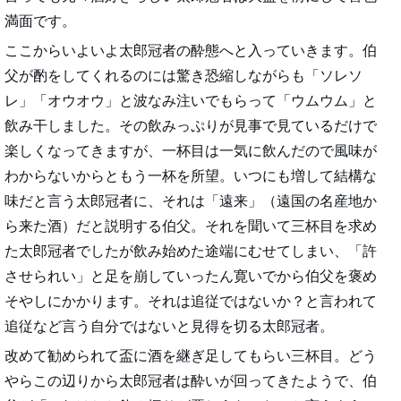
満面です。
ここからいよいよ太郎冠者の酔態へと入っていきます。伯
父が酌をしてくれるのには驚き恐縮しながらも「ソレソ
レ」「オウオウ」と波なみ注いでもらって「ウムウム」と
飲み干しました。その飲みっぷりが見事で見ているだけで
楽しくなってきますが、一杯目は一気に飲んだので風味が
わからないからともう一杯を所望。いつにも増して結構な
味だと言う太郎冠者に、それは「遠来」（遠国の名産地か
ら来た酒）だと説明する伯父。それを聞いて三杯目を求め
た太郎冠者でしたが飲み始めた途端にむせてしまい、「許
させられい」と足を崩していったん寛いでから伯父を褒め
そやしにかかります。それは追従ではないか？と言われて
追従など言う自分ではないと見得を切る太郎冠者。
改めて勧められて盃に酒を継ぎ足してもらい三杯目。どう
やらこの辺りから太郎冠者は酔いが回ってきたようで、伯