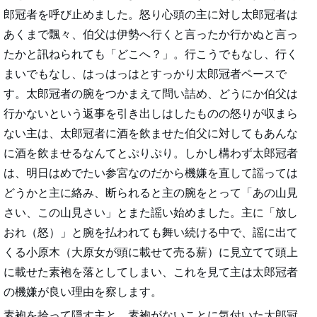
郎冠者を呼び止めました。怒り心頭の主に対し太郎冠者は
あくまで飄々、伯父は伊勢へ行くと言ったか行かぬと言っ
たかと訊ねられても「どこへ？」。行こうでもなし、行く
まいでもなし、はっはっはとすっかり太郎冠者ペースで
す。太郎冠者の腕をつかまえて問い詰め、どうにか伯父は
行かないという返事を引き出しはしたものの怒りが収まら
ない主は、太郎冠者に酒を飲ませた伯父に対してもあんな
に酒を飲ませるなんてとぷりぷり。しかし構わず太郎冠者
は、明日はめでたい参宮なのだから機嫌を直して謡っては
どうかと主に絡み、断られると主の腕をとって「あの山見
さい、この山見さい」とまた謡い始めました。主に「放し
おれ（怒）」と腕を払われても舞い続ける中で、謡に出て
くる小原木（大原女が頭に載せて売る薪）に見立てて頭上
に載せた素袍を落としてしまい、これを見て主は太郎冠者
の機嫌が良い理由を察します。
素袍を拾って隠す主と、素袍がないことに気付いた太郎冠