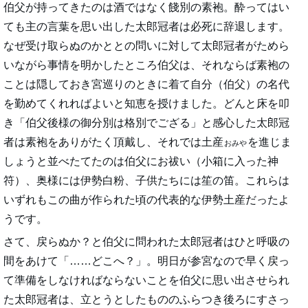
伯父が持ってきたのは酒ではなく餞別の素袍。酔ってはい
ても主の言葉を思い出した太郎冠者は必死に辞退します。
なぜ受け取らぬのかととの問いに対して太郎冠者がためら
いながら事情を明かしたところ伯父は、それならば素袍の
ことは隠しておき宮巡りのときに着て自分（伯父）の名代
を勤めてくれればよいと知恵を授けました。どんと床を叩
き「伯父後様の御分別は格別でござる」と感心した太郎冠
者は素袍をありがたく頂戴し、それでは土産
を進じま
おみや
しょうと並べたてたのは伯父にお祓い（小箱に入った神
符）、奥様には伊勢白粉、子供たちには笙の笛。これらは
いずれもこの曲が作られた頃の代表的な伊勢土産だったよ
うです。
さて、戻らぬか？と伯父に問われた太郎冠者はひと呼吸の
間をあけて「……どこへ？」。明日が参宮なので早く戻っ
て準備をしなければならないことを伯父に思い出させられ
た太郎冠者は、立とうとしたもののふらつき後ろにすさっ