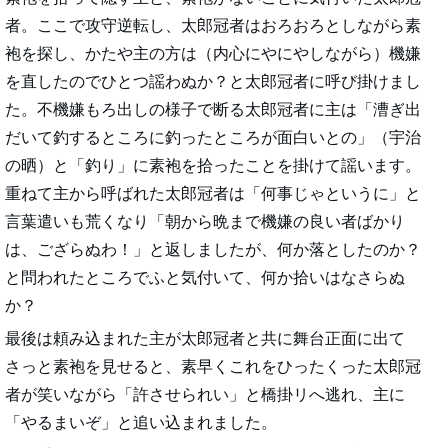
者。ここで攻守逆転し、太郎冠者はおろおろとしながら素
袍を探し、かたや主の方は（内心にやにやしながら）機嫌
を直したのでひとつ謡わぬか？と太郎冠者に呼び掛けまし
た。不機嫌もろ出しの様子で断る太郎冠者に主は「漕ぎ出
だいて釣するところに釣ったところが面白いとの」（宇治
の晒）と「釣り」に素袍を拾ったことを掛けて謡います。
重ねて主から呼ばれた太郎冠者は「何事じゃというに」と
言葉遣いも荒くなり「朝から晩まで機嫌の良い者ばかり
は、ござらぬわ！」と返しましたが、何か落としたのか？
と問われたところでふと気付いて、何か拾いはなさらぬ
か？
最後は頼み込まれた主が太郎冠者と共に舞台正面に出て
さっと素袍を見せると、素早くこれをひったくった太郎冠
者が笑いながら「許させられい」と橋掛リへ逃れ、主に
「やるまいぞ」と追い込まれました。