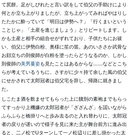
て尻餅。足がしびれたと言い訳をして伯父の手助けにより
何とか立ち上がりましたが、立ち上がってみればやはりし
たたかに酔っていて「明日は伊勢へ？」「行くまいという
ことじゃ」「土産を進じましょう」とリピートします。し
かも土産と相手の組合せがずれており、子供たちにお祓
い、伯父に伊勢白粉、奥様に笙の笛。あのいささか武骨な
お顔立ちの則俊師が白粉を塗ったらどうなるのか、しかし
則俊師の
美男蔓姿
も見たことはあるからな……などとこち
らが考えているうちに、さすがに少々持て余した風の伯父
にせかされて太郎冠者は伯父宅を辞し、帰路に就きまし
た。
しこたま酒を飲ませてもらった上に餞別の素袍までもらっ
てすっかり上機嫌の太郎冠者が「ざざんざ」を謡いながら
ふらふらと橋掛リへと歩み去るのと入れ替わりに、太郎冠
者の戻りが遅いので様子を見に来た主が舞台前方に進み出
ると、二ノ松でUターンして一ノ松辺りに差し掛かった太