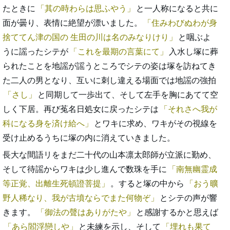
たときに
其の時わらは思ふやう
と一人称になると共に
面が曇り、表情に絶望が漂いました。
住みわびぬわが身
捨ててん津の国の 生田の川は名のみなりけり
と咽ぶよ
うに謡ったシテが
これを最期の言葉にて
入水し塚に葬
られたことを地謡が謡うところでシテの姿は塚を訪ねてき
た二人の男となり、互いに刺し違える場面では地謡の強拍
さし
と同期して一歩出て、そして左手を胸にあてて空
しく下居。再び菟名日処女に戻ったシテは
それさへ我が
科になる身を済け給へ
とワキに求め、ワキがその視線を
受け止めるうちに塚の内に消えていきました。
長大な間語リをまだ二十代の山本凛太郎師が立派に勤め、
そして待謡からワキは少し進んで数珠を手に
南無幽霊成
等正覚、出離生死頓證菩提
。すると塚の中から
おう曠
野人稀なり、我が古墳ならでまた何物ぞ
とシテの声が響
きます。
御法の聲はありがたや
と感謝するかと思えば
あら閻浮戀しや
と未練を示し、そして
埋れも果て