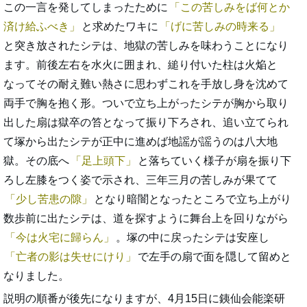
この一言を発してしまったために
この苦しみをば何とか
済け給ふべき
と求めたワキに
げに苦しみの時来る
と突き放されたシテは、地獄の苦しみを味わうことになり
ます。前後左右を水火に囲まれ、縋り付いた柱は火焔と
なってその耐え難い熱さに思わずこれを手放し身を沈めて
両手で胸を抱く形。ついで立ち上がったシテが胸から取り
出した扇は獄卒の笞となって振り下ろされ、追い立てられ
て塚から出たシテが正中に進めば地謡が謡うのは八大地
獄。その底へ
足上頭下
と落ちていく様子が扇を振り下
ろし左膝をつく姿で示され、三年三月の苦しみが果てて
少し苦患の隙
となり暗闇となったところで立ち上がり
数歩前に出たシテは、道を探すように舞台上を回りながら
今は火宅に歸らん
。塚の中に戻ったシテは安座し
亡者の影は失せにけり
で左手の扇で面を隠して留めと
なりました。
説明の順番が後先になりますが、4月15日に銕仙会能楽研