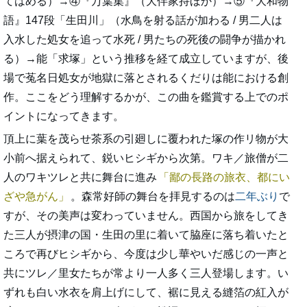
てはめる）→④『万葉集』（大伴家持ほか）→⑤『大和物
語』147段「生田川」（水鳥を射る話が加わる / 男二人は
入水した処女を追って水死 / 男たちの死後の闘争が描かれ
る）→能「求塚」という推移を経て成立していますが、後
場で菟名日処女が地獄に落とされるくだりは能における創
作。ここをどう理解するかが、この曲を鑑賞する上でのポ
イントになってきます。
頂上に葉を茂らせ茶系の引廻しに覆われた塚の作リ物が大
小前へ据えられて、鋭いヒシギから次第。ワキ／旅僧が二
人のワキツレと共に舞台に進み
鄙の長路の旅衣、都にい
ざや急がん
。森常好師の舞台を拝見するのは
二年ぶり
で
すが、その美声は変わっていません。西国から旅をしてき
た三人が摂津の国・生田の里に着いて脇座に落ち着いたと
ころで再びヒシギから、今度は少し華やいだ感じの一声と
共にツレ／里女たちが常より一人多く三人登場します。い
ずれも白い水衣を肩上げにして、裾に見える縫箔の紅入が