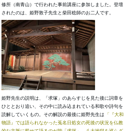
修所（南青山）で行われた事前講座に参加しました。登壇
されたのは、姫野敦子先生と柴田稔師のお二人です。
姫野先生の説明は、「求塚」のあらすじを見た後に詞章を
ひととおり追い、その中に読み込まれている和歌や詩句を
読解していくもの。その解説の最後に姫野先生は
『大和
物語』では語られなかった菟名日処女の死後の状況を仏教
的な文脈に載せて語るのが能「求塚」。八大地獄を巡らざ