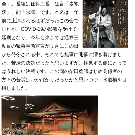
会」。番組は仕舞二番、狂言「素袍
落」、能「求塚」です。本来は一年
前に上演されるはずだったこの会で
したが、COVID-19の影響を受けて
延期となり、今年も東京では通算三
度目の緊急事態宣言がまさにこの日
から発令される中、それでも無事に開催に漕ぎ着けまし
た。苦渋の決断だったと思いますが、拝見する側にとって
はうれしい決断です。この間の柴田稔師はじめ関係者の
方々の苦労はいかばかりだったかと思いつつ、水道橋を目
指しました。