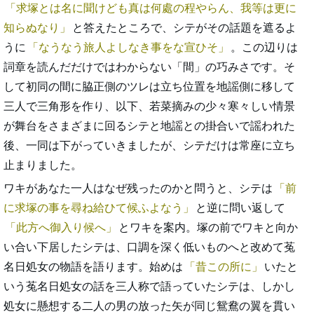
求塚とは名に聞けども真は何處の程やらん、我等は更に
知らぬなり
と答えたところで、シテがその話題を遮るよ
うに
なうなう旅人よしなき事をな宣ひそ
。この辺りは
詞章を読んだだけではわからない「間」の巧みさです。そ
して初同の間に脇正側のツレは立ち位置を地謡側に移して
三人で三角形を作り、以下、若菜摘みの少々寒々しい情景
が舞台をさまざまに回るシテと地謡との掛合いで謡われた
後、一同は下がっていきましたが、シテだけは常座に立ち
止まりました。
ワキがあなた一人はなぜ残ったのかと問うと、シテは
前
に求塚の事を尋ね給ひて候ふよなう
と逆に問い返して
此方へ御入り候へ
とワキを案内。塚の前でワキと向か
い合い下居したシテは、口調を深く低いものへと改めて菟
名日処女の物語を語ります。始めは
昔この所に
いたと
いう菟名日処女の話を三人称で語っていたシテは、しかし
処女に懸想する二人の男の放った矢が同じ鴛鴦の翼を貫い