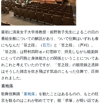
最初に清泉女子大学准教授・姫野敦子先生によるこの日の
番組全般についての解説があり、ついで仕舞はいずれも春
にちなんだ「笹之段」（
百万
）と「笠之段」（芦刈）。
「笹之段」は野村四郎
幻雪師で、拝見しながら能楽師
改メ
にとっての円熟と身体能力との関係ということについてあ
れこれと考えていたのですが、「笠之段」の観世銕之丞師
はそうした雑念を吹き飛ばす気迫のこもった仕舞で、圧倒
されました。
素袍落
歌舞伎舞踊「
素袍落
」を観たことはあるものの、もとの狂
言を観るのはこれが初めてです。能「求塚」が暗い話であ