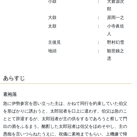
小鼓
：
大倉源次
郎
大鼓
：
原岡一之
太鼓
：
小寺眞佐
人
主後見
：
野村幻雪
地頭
：
観世銕之
丞
あらすじ
素袍落
急に伊勢参宮を思い立った主は、かねて同行を約束していた伯父
を形ばかりに誘おうと、太郎冠者を口上に遣わす。伯父は急のこ
ととて辞退するが、太郎冠者が主の供をするであろうと察して門
出の酒をふるまう。酩酊した太郎冠者は伯父をほめそやし、主の
愚痴を言いつらねたうえに、祝儀に素袍までもらい、上機嫌で帰