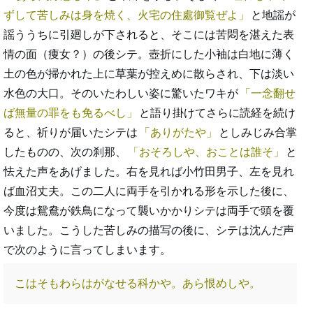
ずして苦しみは身を焼く、火宅の住處御覧ぜよ
と地謡が
謡ううちに引廻しが下されると、そこには苦悶を湛えた表
情の面（痩女？）の後シテ。壺折にした小袖は白地に薄く
土の色が掃かれた上に草葉が控えめに散らされ、下は淡い
水色の大口。そのいたわしい姿に驚いたワキが
一念翻せ
ば無量の罪をも免るべし
と語り掛けてさらに読経を続け
ると、祈りが届いたシテは
ありがたや
としみじみ合掌
したものの、次の刹那、
おそろしや、おことは誰そ
と
怯えた声をあげました。右を見れば小竹田男子、左を見れ
ば血沼丈夫。この二人に両手を引かれる形を示した後に、
今度は鴛鴦が鉄鳥になって襲いかかりシテは両手で頭を覆
いました。こうした苦しみの描写の後に、シテは沈んだ声
で次のように言ってしまいます。
こはそもわらはがなせる科かや。あら恨めしや。