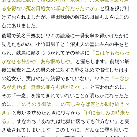
るを得ない菟名日処女の罪は何だったのか
と謎を投げ掛
けておられましたが、柴田稔師の解説の眼目もまさにこの
点にありました。
後場で菟名日処女はワキの読経に一瞬安寧を得かけたかに
見えたものの、小竹田男子と血沼丈夫の霊に左右の手をと
られ、鉄鳥に頭をつつかれてその辛さに
こはそもわらわ
がなせる咎かや、あら恨めしや
と漏らします。前場の最
後に鴛鴦と二人の男の死に対する罪を認めて懺悔したはず
の処女が、実はやはり納得できていない。ワキに
一念ひ
るがえせば、無量の罪をも逃がるべし
と言われたのに、
その「一念」を捨てきれていないことが明らかになったた
めに、
のうのう御僧、この苦しみをば何とか助け給うべ
き
と救いを求めたときにワキから
げに苦しみの時来た
る
、すなわち「あなたは地獄に落ちても仕方ない」と突
き放されてしまいます。このように、どんなに罪を悔いて