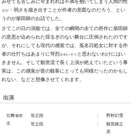
みせても苦しみに苛まれれば不満を抱いてしまう人間の性
・弱さを描き出すことが作者の意図なのだろう、とい
さが
うのが柴田師のお話でした。
さてこの日の演能では、全ての瞬間の全ての所作に柴田師
の意思が込められた揺るぎのない舞台に圧倒されたのです
が、それにしても現代の感覚では、菟名日処女に対する作
者の仕打ちはあまりに苛烈
と思わないわけにはい
かわいそう
きません。そして観世流で長く上演が絶えていたという事
実は、この感覚が昔の観客にとっても同様だったのかもし
れない、などと想像させてくれます。
出演
仕舞
笹之段
：
野村幻雪
観世
流
笠之段
：
観世銕之
丞