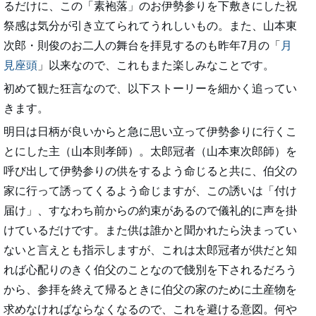
るだけに、この「素袍落」のお伊勢参りを下敷きにした祝
祭感は気分が引き立てられてうれしいもの。また、山本東
次郎・則俊のお二人の舞台を拝見するのも昨年7月の「
月
見座頭
」以来なので、これもまた楽しみなことです。
初めて観た狂言なので、以下ストーリーを細かく追ってい
きます。
明日は日柄が良いからと急に思い立って伊勢参りに行くこ
とにした主（山本則孝師）。太郎冠者（山本東次郎師）を
呼び出して伊勢参りの供をするよう命じると共に、伯父の
家に行って誘ってくるよう命じますが、この誘いは「付け
届け」、すなわち前からの約束があるので儀礼的に声を掛
けているだけです。また供は誰かと聞かれたら決まってい
ないと言えとも指示しますが、これは太郎冠者が供だと知
れば心配りのきく伯父のことなので餞別を下されるだろう
から、参拝を終えて帰るときに伯父の家のために土産物を
求めなければならなくなるので、これを避ける意図。何や