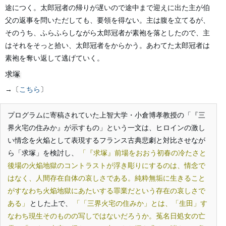
途につく。太郎冠者の帰りが遅いので途中まで迎えに出た主が伯
父の返事を問いただしても、要領を得ない。主は腹を立てるが、
そのうち、ふらふらしながら太郎冠者が素袍を落としたので、主
はそれをそっと拾い、太郎冠者をからかう。あわてた太郎冠者は
素袍を奪い返して逃げていく。
求塚
→〔
こちら
〕
プログラムに寄稿されていた上智大学・小倉博孝教授の「『三
界火宅の住みか』が示すもの」という一文は、ヒロインの激し
い情念を火焔として表現するフランス古典悲劇と対比させなが
ら「求塚」を検討し、
『求塚』前場をおおう初春の冷たさと
後場の火焔地獄のコントラストが浮き彫りにするのは、情念で
はなく、人間存在自体の哀しさである。純粋無垢に生きること
がすなわち火焔地獄にあたいする罪業だという存在の哀しさで
ある
とした上で、
「三界火宅の住みか」とは、「生田」す
なわち現生そのものの写しではないだろうか。菟名日処女の亡