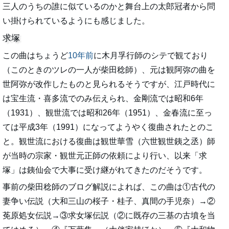
三人のうちの誰に似ているのかと舞台上の太郎冠者から問
い掛けられているようにも感じました。
求塚
この曲はちょうど
10年前
に木月孚行師のシテで観ており
（このときのツレの一人が柴田稔師）、元は観阿弥の曲を
世阿弥が改作したものと見られるそうですが、江戸時代に
は宝生流・喜多流でのみ伝えられ、金剛流では昭和6年
（1931）、観世流では昭和26年（1951）、金春流に至っ
ては平成3年（1991）になってようやく復曲されたとのこ
と。観世流における復曲は観世華雪（六世観世銕之丞）師
が当時の宗家・観世元正師の依頼により行い、以来「求
塚」は銕仙会で大事に受け継がれてきたのだそうです。
事前の柴田稔師のブログ解説によれば、この曲は①古代の
妻争い伝説（大和三山の桜子・桂子、真間の手児奈）→②
莬原処女伝説→③求女塚伝説（②に既存の三基の古墳を当