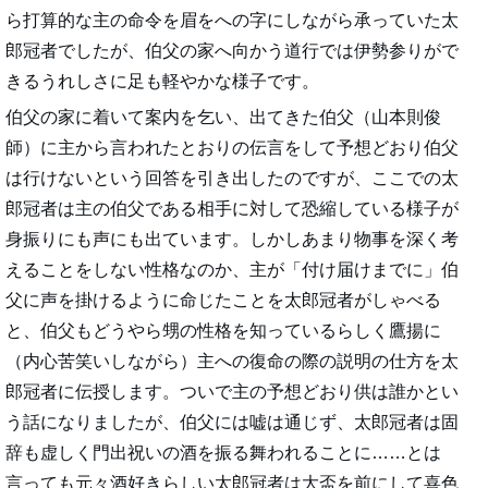
ら打算的な主の命令を眉をへの字にしながら承っていた太
郎冠者でしたが、伯父の家へ向かう道行では伊勢参りがで
きるうれしさに足も軽やかな様子です。
伯父の家に着いて案内を乞い、出てきた伯父（山本則俊
師）に主から言われたとおりの伝言をして予想どおり伯父
は行けないという回答を引き出したのですが、ここでの太
郎冠者は主の伯父である相手に対して恐縮している様子が
身振りにも声にも出ています。しかしあまり物事を深く考
えることをしない性格なのか、主が「付け届けまでに」伯
父に声を掛けるように命じたことを太郎冠者がしゃべる
と、伯父もどうやら甥の性格を知っているらしく鷹揚に
（内心苦笑いしながら）主への復命の際の説明の仕方を太
郎冠者に伝授します。ついで主の予想どおり供は誰かとい
う話になりましたが、伯父には嘘は通じず、太郎冠者は固
辞も虚しく門出祝いの酒を振る舞われることに……とは
言っても元々酒好きらしい太郎冠者は大盃を前にして喜色