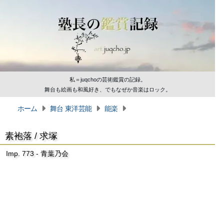
私＝juqchoの芸術鑑賞の記録。
舞台も絵画も和風好き、でもなぜか音楽はロック。
ホーム
舞台 東洋芸能
能楽
素袍落 / 求塚
Imp. 773 - 青葉乃会