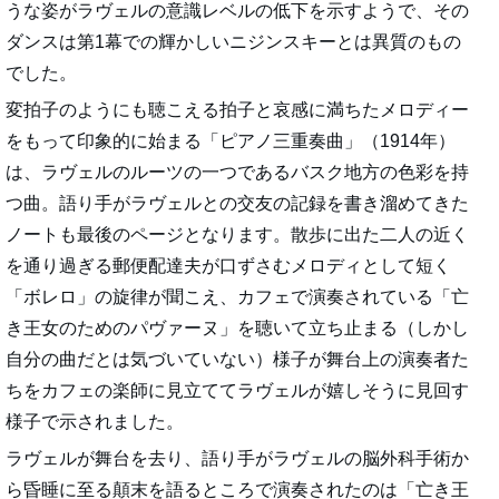
うな姿がラヴェルの意識レベルの低下を示すようで、その
ダンスは第1幕での輝かしいニジンスキーとは異質のもの
でした。
変拍子のようにも聴こえる拍子と哀感に満ちたメロディー
をもって印象的に始まる「ピアノ三重奏曲」（1914年）
は、ラヴェルのルーツの一つであるバスク地方の色彩を持
つ曲。語り手がラヴェルとの交友の記録を書き溜めてきた
ノートも最後のページとなります。散歩に出た二人の近く
を通り過ぎる郵便配達夫が口ずさむメロディとして短く
「ボレロ」の旋律が聞こえ、カフェで演奏されている「亡
き王女のためのパヴァーヌ」を聴いて立ち止まる（しかし
自分の曲だとは気づいていない）様子が舞台上の演奏者た
ちをカフェの楽師に見立ててラヴェルが嬉しそうに見回す
様子で示されました。
ラヴェルが舞台を去り、語り手がラヴェルの脳外科手術か
ら昏睡に至る顛末を語るところで演奏されたのは「亡き王