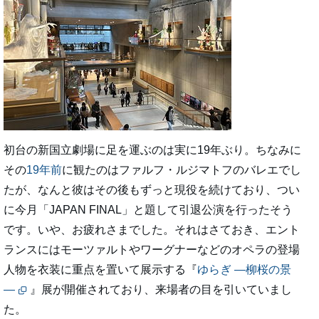
初台の新国立劇場に足を運ぶのは実に19年ぶり。ちなみに
その
19年前
に観たのはファルフ・ルジマトフのバレエでし
たが、なんと彼はその後もずっと現役を続けており、つい
に今月「JAPAN FINAL」と題して引退公演を行ったそう
です。いや、お疲れさまでした。それはさておき、エント
ランスにはモーツァルトやワーグナーなどのオペラの登場
人物を衣装に重点を置いて展示する『
ゆらぎ ―柳桜の景
―
』展が開催されており、来場者の目を引いていまし
た。