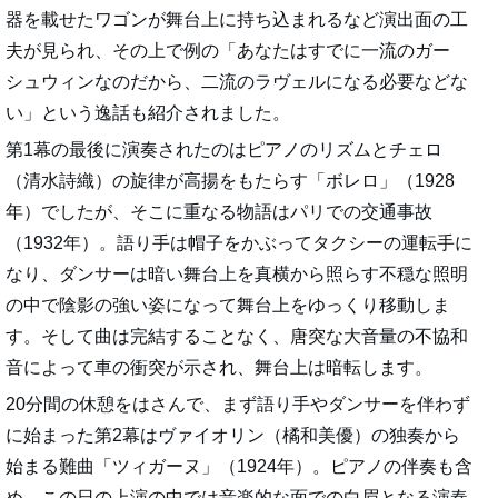
器を載せたワゴンが舞台上に持ち込まれるなど演出面の工
夫が見られ、その上で例の「あなたはすでに一流のガー
シュウィンなのだから、二流のラヴェルになる必要などな
い」という逸話も紹介されました。
第1幕の最後に演奏されたのはピアノのリズムとチェロ
（清水詩織）の旋律が高揚をもたらす「ボレロ」（1928
年）でしたが、そこに重なる物語はパリでの交通事故
（1932年）。語り手は帽子をかぶってタクシーの運転手に
なり、ダンサーは暗い舞台上を真横から照らす不穏な照明
の中で陰影の強い姿になって舞台上をゆっくり移動しま
す。そして曲は完結することなく、唐突な大音量の不協和
音によって車の衝突が示され、舞台上は暗転します。
20分間の休憩をはさんで、まず語り手やダンサーを伴わず
に始まった第2幕はヴァイオリン（橘和美優）の独奏から
始まる難曲「ツィガーヌ」（1924年）。ピアノの伴奏も含
め、この日の上演の中では音楽的な面での白眉となる演奏