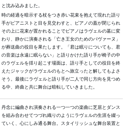
と沈み込みました。
時の経過を暗示する杖をつき赤い花束を抱えて現れた語り
手がピアニストと目を見交わすと、ピアノの蓋が閉じられ
その上に花束が置かれることでピアノはラヴェルの墓に変
わり、静かに演奏される「亡き王女のためのパヴァーヌ」
が葬送曲の役目を果たします。「君は眠りについても、君
の音楽は永遠に眠らない」と語りかけた語り手が椅子の中
のラヴェルを揺り起こす場面は、語り手としての役目を終
えたジャックがラヴェルのもとへ旅立ったと解してもよさ
そう。最後にラヴェルと語り手が二人で同じ方向を見つめ
る中、終曲と共に舞台は暗転していきました。
丹念に編曲され演奏される一つ一つの楽曲に芝居とダンス
を組み合わせてつづれ織りのようにラヴェルの生涯を綴っ
ていく、心にしみ通る舞台。スタイリッシュな舞台装置と