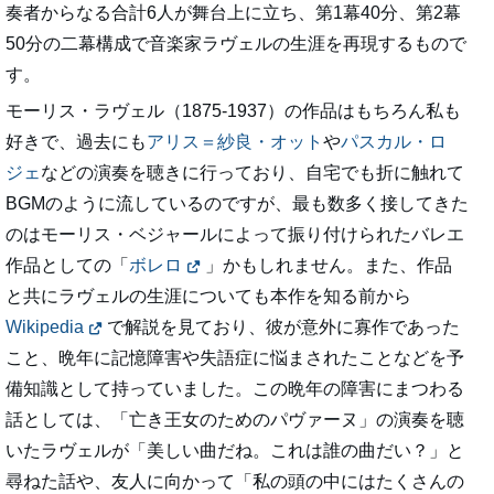
奏者からなる合計6人が舞台上に立ち、第1幕40分、第2幕
50分の二幕構成で音楽家ラヴェルの生涯を再現するもので
す。
モーリス・ラヴェル（1875-1937）の作品はもちろん私も
好きで、過去にも
アリス＝紗良・オット
や
パスカル・ロ
ジェ
などの演奏を聴きに行っており、自宅でも折に触れて
BGMのように流しているのですが、最も数多く接してきた
のはモーリス・ベジャールによって振り付けられたバレエ
作品としての「
ボレロ
」かもしれません。また、作品
と共にラヴェルの生涯についても本作を知る前から
Wikipedia
で解説を見ており、彼が意外に寡作であった
こと、晩年に記憶障害や失語症に悩まされたことなどを予
備知識として持っていました。この晩年の障害にまつわる
話としては、「亡き王女のためのパヴァーヌ」の演奏を聴
いたラヴェルが「美しい曲だね。これは誰の曲だい？」と
尋ねた話や、友人に向かって「私の頭の中にはたくさんの