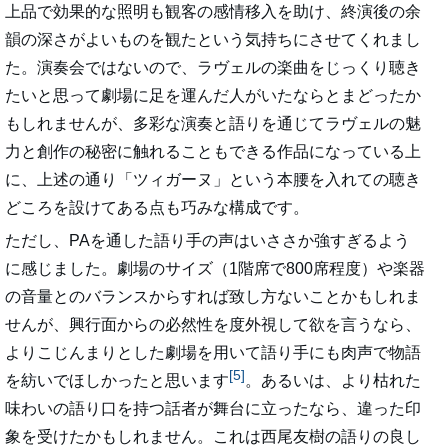
上品で効果的な照明も観客の感情移入を助け、終演後の余
韻の深さがよいものを観たという気持ちにさせてくれまし
た。演奏会ではないので、ラヴェルの楽曲をじっくり聴き
たいと思って劇場に足を運んだ人がいたならとまどったか
もしれませんが、多彩な演奏と語りを通じてラヴェルの魅
力と創作の秘密に触れることもできる作品になっている上
に、上述の通り「ツィガーヌ」という本腰を入れての聴き
どころを設けてある点も巧みな構成です。
ただし、PAを通した語り手の声はいささか強すぎるよう
に感じました。劇場のサイズ（1階席で800席程度）や楽器
の音量とのバランスからすれば致し方ないことかもしれま
せんが、興行面からの必然性を度外視して欲を言うなら、
よりこじんまりとした劇場を用いて語り手にも肉声で物語
[5]
を紡いでほしかったと思います
。あるいは、より枯れた
味わいの語り口を持つ話者が舞台に立ったなら、違った印
象を受けたかもしれません。これは西尾友樹の語りの良し