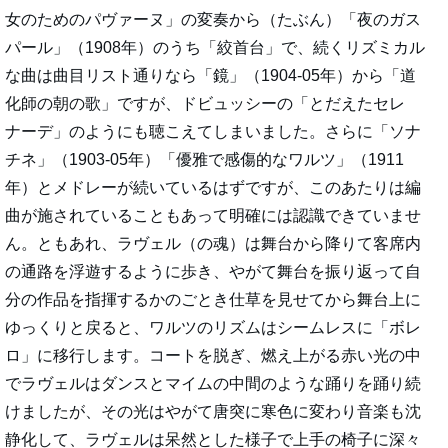
女のためのパヴァーヌ」の変奏から（たぶん）「夜のガス
パール」（1908年）のうち「絞首台」で、続くリズミカル
な曲は曲目リスト通りなら「鏡」（1904-05年）から「道
化師の朝の歌」ですが、ドビュッシーの「とだえたセレ
ナーデ」のようにも聴こえてしまいました。さらに「ソナ
チネ」（1903-05年）「優雅で感傷的なワルツ」（1911
年）とメドレーが続いているはずですが、このあたりは編
曲が施されていることもあって明確には認識できていませ
ん。ともあれ、ラヴェル（の魂）は舞台から降りて客席内
の通路を浮遊するように歩き、やがて舞台を振り返って自
分の作品を指揮するかのごとき仕草を見せてから舞台上に
ゆっくりと戻ると、ワルツのリズムはシームレスに「ボレ
ロ」に移行します。コートを脱ぎ、燃え上がる赤い光の中
でラヴェルはダンスとマイムの中間のような踊りを踊り続
けましたが、その光はやがて唐突に寒色に変わり音楽も沈
静化して、ラヴェルは呆然とした様子で上手の椅子に深々