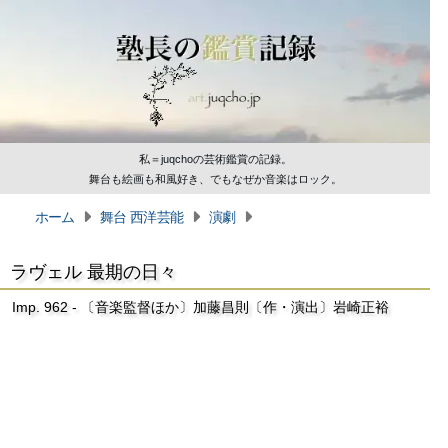
私＝juqchoの芸術鑑賞の記録。
舞台も絵画も和風好き、でもなぜか音楽はロック。
ホーム
舞台 西洋芸能
演劇
ラヴェル 最期の日々
Imp. 962 - 〔音楽監督ほか〕加藤昌則〔作・演出〕岩崎正裕