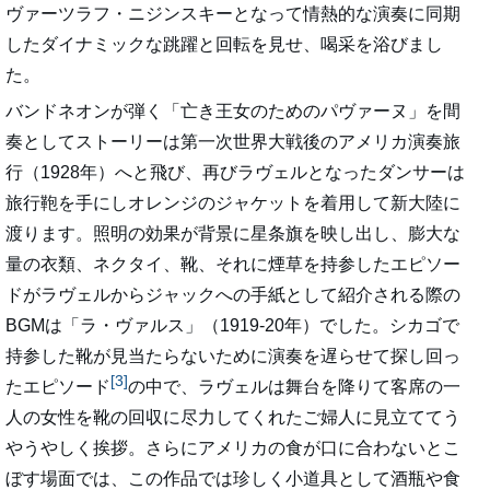
ヴァーツラフ・ニジンスキーとなって情熱的な演奏に同期
したダイナミックな跳躍と回転を見せ、喝采を浴びまし
た。
バンドネオンが弾く「亡き王女のためのパヴァーヌ」を間
奏としてストーリーは第一次世界大戦後のアメリカ演奏旅
行（1928年）へと飛び、再びラヴェルとなったダンサーは
旅行鞄を手にしオレンジのジャケットを着用して新大陸に
渡ります。照明の効果が背景に星条旗を映し出し、膨大な
量の衣類、ネクタイ、靴、それに煙草を持参したエピソー
ドがラヴェルからジャックへの手紙として紹介される際の
BGMは「ラ・ヴァルス」（1919-20年）でした。シカゴで
持参した靴が見当たらないために演奏を遅らせて探し回っ
[3]
たエピソード
の中で、ラヴェルは舞台を降りて客席の一
人の女性を靴の回収に尽力してくれたご婦人に見立ててう
やうやしく挨拶。さらにアメリカの食が口に合わないとこ
ぼす場面では、この作品では珍しく小道具として酒瓶や食