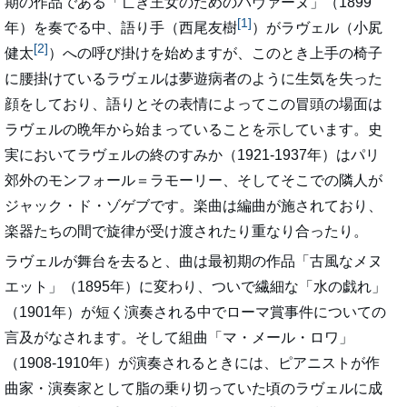
期の作品である「亡き王女のためのパヴァーヌ」（1899
[1]
年）を奏でる中、語り手（西尾友樹
）がラヴェル（小㞍
[2]
健太
）への呼び掛けを始めますが、このとき上手の椅子
に腰掛けているラヴェルは夢遊病者のように生気を失った
顔をしており、語りとその表情によってこの冒頭の場面は
ラヴェルの晩年から始まっていることを示しています。史
実においてラヴェルの終のすみか（1921-1937年）はパリ
郊外のモンフォール＝ラモーリー、そしてそこでの隣人が
ジャック・ド・ゾゲブです。楽曲は編曲が施されており、
楽器たちの間で旋律が受け渡されたり重なり合ったり。
ラヴェルが舞台を去ると、曲は最初期の作品「古風なメヌ
エット」（1895年）に変わり、ついで繊細な「水の戯れ」
（1901年）が短く演奏される中でローマ賞事件についての
言及がなされます。そして組曲「マ・メール・ロワ」
（1908-1910年）が演奏されるときには、ピアニストが作
曲家・演奏家として脂の乗り切っていた頃のラヴェルに成