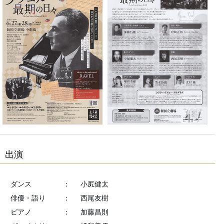
出演
ダンス
：
小㞍健太
俳優・語り
：
西尾友樹
ピアノ
：
加藤昌則