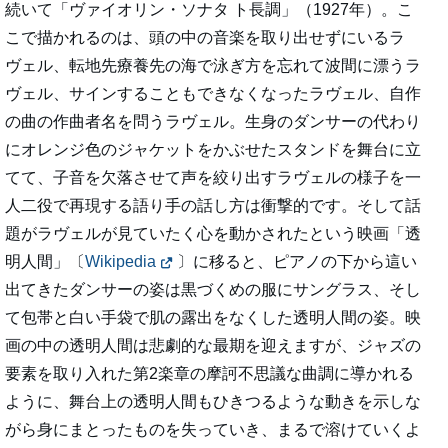
続いて「ヴァイオリン・ソナタ ト長調」（1927年）。こ
こで描かれるのは、頭の中の音楽を取り出せずにいるラ
ヴェル、転地先療養先の海で泳ぎ方を忘れて波間に漂うラ
ヴェル、サインすることもできなくなったラヴェル、自作
の曲の作曲者名を問うラヴェル。生身のダンサーの代わり
にオレンジ色のジャケットをかぶせたスタンドを舞台に立
てて、子音を欠落させて声を絞り出すラヴェルの様子を一
人二役で再現する語り手の話し方は衝撃的です。そして話
題がラヴェルが見ていたく心を動かされたという映画「透
明人間」〔
Wikipedia
〕に移ると、ピアノの下から這い
出てきたダンサーの姿は黒づくめの服にサングラス、そし
て包帯と白い手袋で肌の露出をなくした透明人間の姿。映
画の中の透明人間は悲劇的な最期を迎えますが、ジャズの
要素を取り入れた第2楽章の摩訶不思議な曲調に導かれる
ように、舞台上の透明人間もひきつるような動きを示しな
がら身にまとったものを失っていき、まるで溶けていくよ