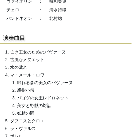
ヴァイオリン
：
橘和美優
チェロ
：
清水詩織
バンドネオン
：
北村聡
演奏曲目
亡き王女のためのパヴァーヌ
古風なメヌエット
水の戯れ
マ・メール・ロワ
眠れる森の美女のパヴァーヌ
親指小僧
パゴダの女王レドロネット
美女と野獣の対話
妖精の園
ダフニスとクロエ
ラ・ヴァルス
ボレロ