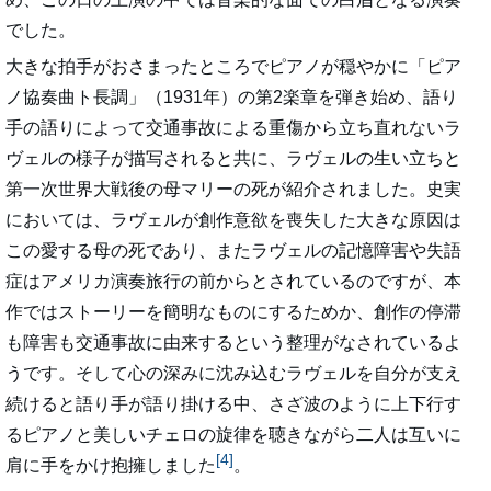
でした。
大きな拍手がおさまったところでピアノが穏やかに「ピア
ノ協奏曲ト長調」（1931年）の第2楽章を弾き始め、語り
手の語りによって交通事故による重傷から立ち直れないラ
ヴェルの様子が描写されると共に、ラヴェルの生い立ちと
第一次世界大戦後の母マリーの死が紹介されました。史実
においては、ラヴェルが創作意欲を喪失した大きな原因は
この愛する母の死であり、またラヴェルの記憶障害や失語
症はアメリカ演奏旅行の前からとされているのですが、本
作ではストーリーを簡明なものにするためか、創作の停滞
も障害も交通事故に由来するという整理がなされているよ
うです。そして心の深みに沈み込むラヴェルを自分が支え
続けると語り手が語り掛ける中、さざ波のように上下行す
るピアノと美しいチェロの旋律を聴きながら二人は互いに
[4]
肩に手をかけ抱擁しました
。