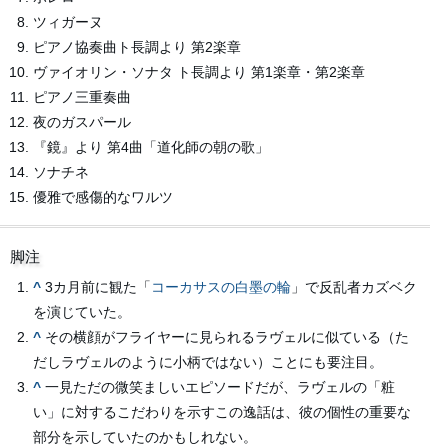
ツィガーヌ
ピアノ協奏曲ト長調より 第2楽章
ヴァイオリン・ソナタ ト長調より 第1楽章・第2楽章
ピアノ三重奏曲
夜のガスパール
『鏡』より 第4曲「道化師の朝の歌」
ソナチネ
優雅で感傷的なワルツ
脚注
^
3カ月前に観た「
コーカサスの白墨の輪
」で反乱者カズベク
を演じていた。
^
その横顔がフライヤーに見られるラヴェルに似ている（た
だしラヴェルのように小柄ではない）ことにも要注目。
^
一見ただの微笑ましいエピソードだが、ラヴェルの「粧
い」に対するこだわりを示すこの逸話は、彼の個性の重要な
部分を示していたのかもしれない。