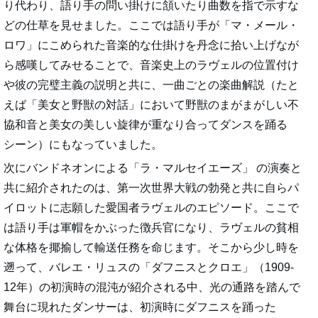
り代わり、語り手の問い掛けに頷いたり曲数を指で示すな
どの仕草を見せました。ここでは語り手が「マ・メール・
ロワ」にこめられた音楽的な仕掛けを丹念に拾い上げなが
ら感嘆してみせることで、音楽史上のラヴェルの位置付け
や彼の完璧主義の説明と共に、一曲ごとの楽曲解説（たと
えば「美女と野獣の対話」において野獣のまがまがしい不
協和音と美女の美しい旋律が重なり合ってダンスを踊る
シーン）にもなっていました。
次にバンドネオンによる「ラ・マルセイエーズ」 の演奏と
共に紹介されたのは、第一次世界大戦の勃発と共に自らパ
イロットに志願した愛国者ラヴェルのエピソード。ここで
は語り手は軍帽をかぶった徴兵官になり、ラヴェルの貧相
な体格を揶揄して輸送任務を命じます。そこから少し時を
遡って、バレエ・リュスの「ダフニスとクロエ」（1909-
12年）の初演時の混沌が紹介される中、光の通路を踏んで
舞台に現れたダンサーは、初演時にダフニスを踊った