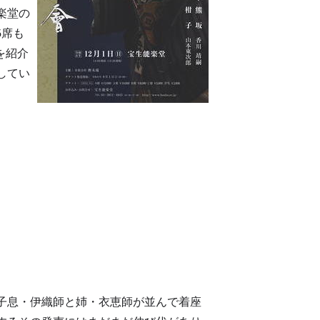
楽堂の
5席も
を紹介
してい
。
子息・伊織師と姉・衣恵師が並んで着座