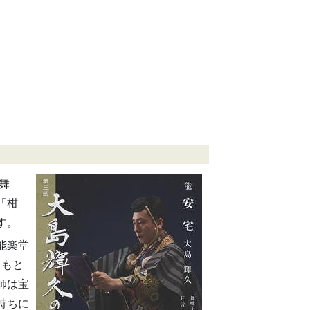
舞
「柑
す。
能楽堂
ともと
師は宝
持ちに