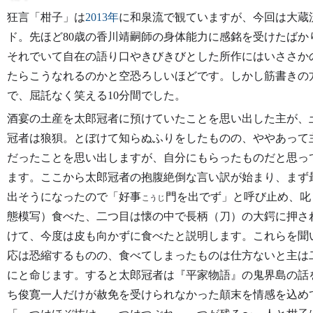
狂言「柑子」は
2013年
に和泉流で観ていますが、今回は大蔵
ド。先ほど80歳の香川靖嗣師の身体能力に感銘を受けたばか
それでいて自在の語り口やきびきびとした所作にはいささか
たらこうなれるのかと空恐ろしいほどです。しかし筋書きの
で、屈託なく笑える10分間でした。
酒宴の土産を太郎冠者に預けていたことを思い出した主が、
冠者は狼狽。とぼけて知らぬふりをしたものの、ややあって
だったことを思い出しますが、自分にもらったものだと思っ
ます。ここから太郎冠者の抱腹絶倒な言い訳が始まり、まず
出そうになったので「好事
門を出でず」と呼び止め、叱
こうじ
態模写）食べた、二つ目は懐の中で長柄（刀）の大鍔に押さ
けて、今度は皮も向かずに食べたと説明します。これらを聞
応は恐縮するものの、食べてしまったものは仕方ないと主は
にと命じます。すると太郎冠者は『平家物語』の鬼界島の話
ち俊寛一人だけが赦免を受けられなかった顛末を情感を込め