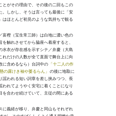
ことがその理由で、その後の二回もこの
た。しかし、そうは言っても最後に「安
宅」はほとんど初見のような気持ちで観る
／富樫（宝生常三師）は白地に濃い色の
旨を触れさせてから脇座へ着座すると、
の水衣が存在感を示すシテ／弁慶（大島
これだけの人数が全て直面で舞台上に向
数に含めるなら）台詞中の
十二人の作
懸の露けき袖や萎るらん
の後に地取に
り謡われる短い詞章を差し挟みつつ、長
謡われてようやく安宅に着くことになり
目を合わせ続けていて、主従の間にある
スに義経が移り、弁慶と同山もそれぞれ