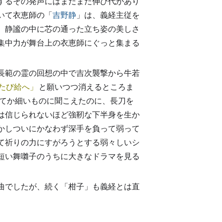
するその発声にはまだまだ伸び代があり
いて衣恵師の「
吉野静
」は、義経主従を
。静謐の中に芯の通った立ち姿の美しさ
集中力が舞台上の衣恵師にぐっと集まる
長範の霊の回想の中で吉次襲撃から牛若
たび給へ
と願いつつ消えるところま
てか細いものに聞こえたのに、長刀を
とは信じられないほど強靭な下半身を生か
かしついにかなわず深手を負って弱って
て祈りの力にすがろうとする弱々しいシ
短い舞囃子のうちに大きなドラマを見る
曲でしたが、続く「柑子」も義経とは直