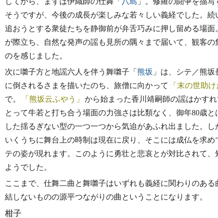
してから、まずは伊織師の仕舞「
八島
」。修羅の闘争を描写
そうですが、今後の成長が楽しみな若々しい義経でした。続
追おうとする衆徒たちを静御前が弁舌巧みに押し留める場面
が際立ち、自然な発声の謡も見所の隅々まで届いて、観客の
のを感じました。
次に囃子方と地謡六人を伴う舞囃子「
熊坂
」は、シテ／熊坂
に倒されるさまを描いたのち、旅僧に向かって
末の世助け
で。
熊坂云ふやう
から始まった香川靖嗣師の謡はかすれ
とって牛若と打ち合う場面の力強さは比類なく、御年80歳
した揺るぎない型の一つ一つから気迫があふれ出ました。し
いくうちに舞台上の時制は現在に戻り、そこには成仏を求め
テの姿が現れます。このように勇壮と悲哀とが対比されて、
ようでした。
ここまで、仕舞二曲と舞囃子はいずれも義経に関わりのある
結しないものの源平つながりの曲ということになります。
柑子