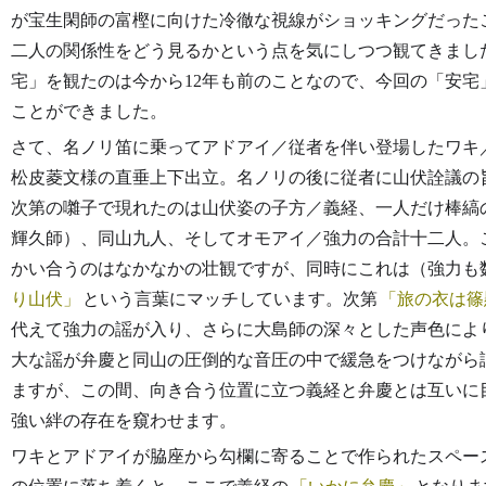
が宝生閑師の富樫に向けた冷徹な視線がショッキングだった
二人の関係性をどう見るかという点を気にしつつ観てきまし
宅」を観たのは今から12年も前のことなので、今回の「安
ことができました。
さて、名ノリ笛に乗ってアドアイ／従者を伴い登場したワキ
松皮菱文様の直垂上下出立。名ノリの後に従者に山伏詮議の
次第の囃子で現れたのは山伏姿の子方／義経、一人だけ棒縞
輝久師）、同山九人、そしてオモアイ／強力の合計十二人。
かい合うのはなかなかの壮観ですが、同時にこれは（強力も
り山伏
という言葉にマッチしています。次第
旅の衣は篠
代えて強力の謡が入り、さらに大島師の深々とした声色によ
大な謡が弁慶と同山の圧倒的な音圧の中で緩急をつけながら
ますが、この間、向き合う位置に立つ義経と弁慶とは互いに
強い絆の存在を窺わせます。
ワキとアドアイが脇座から勾欄に寄ることで作られたスペー