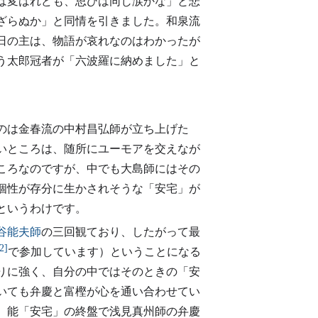
は変はれども、思ひは同じ涙かな」と悲
ざらぬか」と同情を引きました。和泉流
日の主は、物語が哀れなのはわかったが
う太郎冠者が「六波羅に納めました」と
のは金春流の中村昌弘師が立ち上げた
いところは、随所にユーモアを交えなが
ころなのですが、中でも大島師にはその
個性が存分に生かされそうな「安宅」が
というわけです。
谷能夫師
の三回観ており、したがって最
2]
で参加しています）ということになる
りに強く、自分の中ではそのときの「安
いても弁慶と富樫が心を通い合わせてい
、能「安宅」の終盤で浅見真州師の弁慶