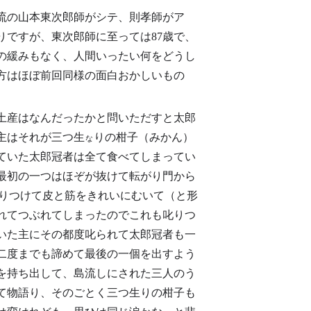
流の山本東次郎師がシテ、則孝師がア
りですが、東次郎師に至っては87歳で、
の緩みもなく、人間いったい何をどうし
方はほぼ前回同様の面白おかしいもの
土産はなんだったかと問いただすと太郎
主はそれが三つ生
りの柑子（みかん）
な
ていた太郎冠者は全て食べてしまってい
最初の一つはほぞが抜けて転がり門から
りつけて皮と筋をきれいにむいて（と形
れてつぶれてしまったのでこれも叱りつ
いた主にその都度叱られて太郎冠者も一
二度までも諦めて最後の一個を出すよう
を持ち出して、島流しにされた三人のう
て物語り、そのごとく三つ生りの柑子も