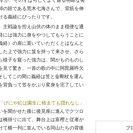
すが、そのすばらしくよく通る明瞭な発
師の姪である荒木七海さんで、背筋を伸
ける義経にぴったりです。
、主戦論を控え山伏の体のまま穏便な通
経には強力に身をやつしてもらうことに
義経）の肩に置いていただくとはなんと
した上で強力に笈を持って来させ、さら
ら様子を窺った強力は、関がものものし
を見て驚き、一首の歌の中に阿毘羅吽欠
そしてこの間に義経は笠と金剛杖を運ん
を背負って笠をかぶり変身を完了してい
げにや紅は園生に植ゑても隠れなし
いを聞かせた後に後見座に進んでクツロ
は橋掛リに出て、舞台上は富樫と従者が
けて横一列に並んでいる同山たちの背後
プ