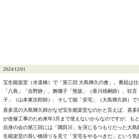
2024/12/01
宝生能楽堂（水道橋）で「第三回 大島輝久の會」。番組は仕
「八島」「吉野静」、舞囃子「熊坂」（香川靖嗣師）、狂言
子」（山本東次郎師）、そして能「安宅」（大島輝久師）で
喜多流の大島輝久師がなぜ宝生能楽堂なのかと言えば、喜多
が改修工事のため来年3月まで使えないからなのですが、も
自身の会の第三回には「隅田川」を演じるつもりだった大島
生能楽堂の長い橋掛リを見て「安宅をやるべきだ」という気