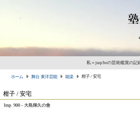
私＝juqchoの芸術鑑賞
柑子 / 安宅
ホーム
舞台 東洋芸能
能楽
柑子 / 安宅
Imp. 900 - 大島輝久の會