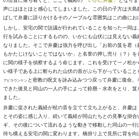
の位置に落ち着くと、ここで義経の
いかに弁慶
となりま
声にはほとほと感心してしまいました。この日の子方は大島
ばして弁慶に語りかけるそのノーブルな雰囲気はこの曲にお
しかし、安宅の関で詮議が行われていることを知った一同は
行を試みることにするものの、いかにも山伏には見えない義
なりました。そこで弁慶は強力を呼び出し「お前の笈を君（
もかたじけないことではないか」と名誉の押し売り（？）を
に関の様子を偵察するよう命じます。これを受けて一ノ松か
い様子である上に斬られた山伏の首がぶら下がっていること
と密教の呪文を詠み込みつつ戻って弁慶に復命。
アビラウンケン
できた後見と同山の一人の手によって鈴懸・水衣をとり、笈
ました。
弁慶に促された義経が杖の音を立てて立ち上がると、弁慶は
とその姿に感じ入り、続いて義経が同山たちとの見事な掛合
ギ、その後について流れるような動きで移動した同山の一行
待ち構える安宅の関に変わります。橋掛リ上で見所に背を向