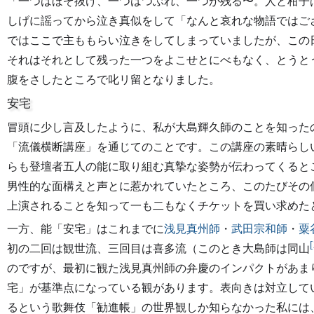
「一つはほぞ抜け、一つはつぶれ、一つが残る〜。人と柑子
しげに謡ってから泣き真似をして「なんと哀れな物語ではご
ではここで主ももらい泣きをしてしまっていましたが、この
それはそれとして残った一つをよこせとにべもなく、とうと
腹をさしたところで叱リ留となりました。
安宅
冒頭に少し言及したように、私が大島輝久師のことを知った
「流儀横断講座」を通じてのことです。この講座の素晴らし
らも登壇者五人の能に取り組む真摯な姿勢が伝わってくると
男性的な面構えと声とに惹かれていたところ、このたびその
上演されることを知って一も二もなくチケットを買い求めた
一方、能「安宅」はこれまでに
浅見真州師
・
武田宗和師
・
粟
[
初の二回は観世流、三回目は喜多流（このとき大島師は同山
のですが、最初に観た浅見真州師の弁慶のインパクトがあま
宅」が基準点になっている観があります。表向きは対立して
るという歌舞伎「勧進帳」の世界観しか知らなかった私には